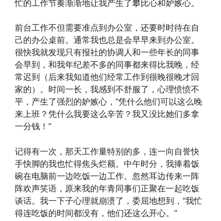
忙的工作节奏渐渐地让我产生了攀比心和妒嫉心。
前台工作不但需要准点到办公室，还要时时待在自
己的办公桌前。通常我也总是会早早来到办公室。
很快我就发现只有报社的协调人和一些年长的同事
会早到，和我年纪差不多的同事都来得比我晚，经
常迟到（后来我知道他们经常工作到很晚很晚才回
家的）。时间一长，我感到不舒服了，心理愤愤不
平，产生了强烈的妒嫉心，“凭什么他们可以这么晚
来上班？凭什么我要这么辛苦？我又没比她们多拿
一分钱！”
记得有一次，那天工作量特别的多，连一向自誉快
手快脚的我也忙得焦头烂额。中午时分，我捧着饭
碗在电脑前一边吃饭一边工作。忽然耳边传来一阵
阵欢声笑语，原来我的年青同事们正聚在一起吃饭
谈话。我一下子心理就崩溃了，委屈地想到，“我忙
得连吃饭的时间都没有，他们还这么开心。”