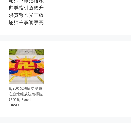
谢师不嫌把路领
师尊指引道德升
洪贯穹苍光芒放
恩师主掌寰宇亮
6,300名法輪功學員
在台北組成法輪標誌
(2016, Epoch
Times)