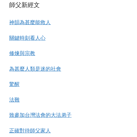
師父新經文
神韻為甚麼能救人
關鍵時刻看人心
修煉與宗教
為甚麼人類是迷的社會
驚醒
法難
致參加台灣法會的大法弟子
正確對待師父家人