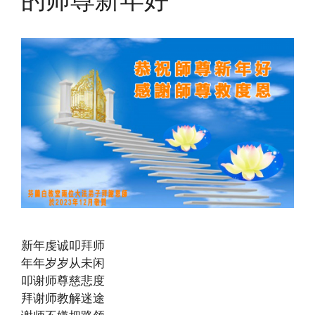
新年虔诚叩拜师
年年岁岁从未闲
叩谢师尊慈悲度
拜谢师教解迷途