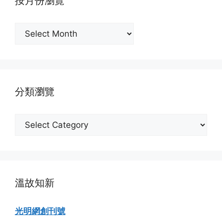
按月份瀏覽
按
月
份
瀏
覽
分類瀏覽
分
類
瀏
覽
溫故知新
光明網創刊號