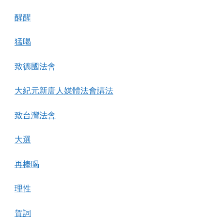
醒醒
猛喝
致德國法會
大紀元新唐人媒體法會講法
致台灣法會
大選
再棒喝
理性
賀詞