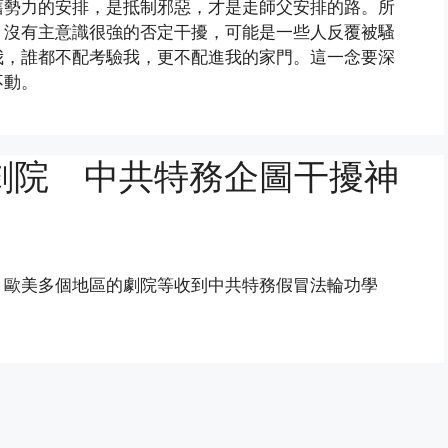
舊勢力的安排，是抵制邪惡，才是走師父安排的路。所
，沒有主意識很強的否定干擾，可能是一些人反覆被騷
我，誰都不配考驗我，更不配進我的家門。這一念要深
不動。
劇院 中共特務企圖干擾神
，歐美多個地區的劇院等收到中共特務假冒法輪功學