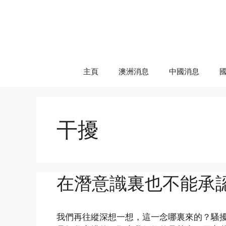
Skip
to
content
主頁
澳洲消息
中國消息
干擾
在潛意識裏也不能承
我們再往縱深想一想，這一念哪裏來的？騷