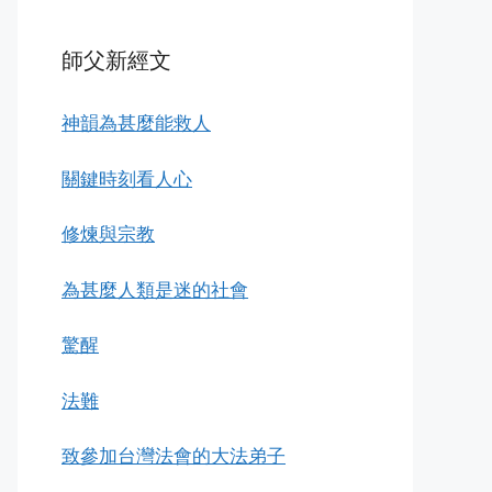
師父新經文
神韻為甚麼能救人
關鍵時刻看人心
修煉與宗教
為甚麼人類是迷的社會
驚醒
法難
致參加台灣法會的大法弟子