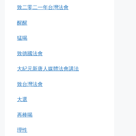
致二零二一年台灣法會
醒醒
猛喝
致德國法會
大紀元新唐人媒體法會講法
致台灣法會
大選
再棒喝
理性