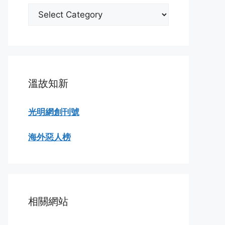
分
類
瀏
覽
溫故知新
光明網創刊號
海外惡人榜
相關網站