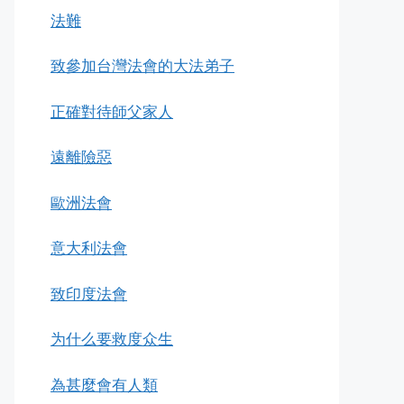
法難
致參加台灣法會的大法弟子
正確對待師父家人
遠離險惡
歐洲法會
意大利法會
致印度法會
为什么要救度众生
為甚麼會有人類