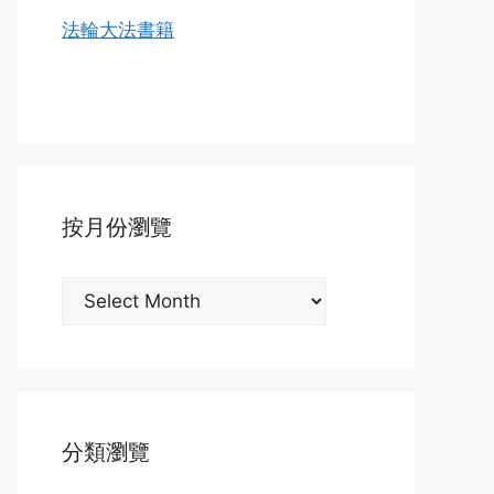
法輪大法書籍
按月份瀏覽
按
月
份
瀏
覽
分類瀏覽