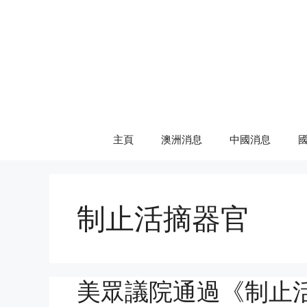
Skip
to
content
主頁
澳洲消息
中國消息
制止活摘器官
美眾議院通過《制止