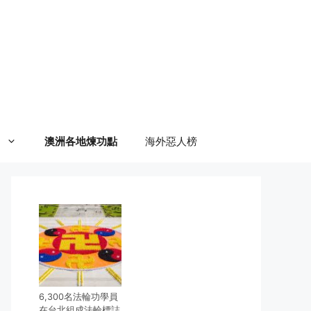
澳洲各地煉功點
海外惡人榜
6,300名法輪功學員
在台北組成法輪標誌