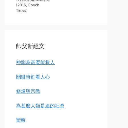
(2016, Epoch
Times)
師父新經文
神韻為甚麼能救人
關鍵時刻看人心
修煉與宗教
為甚麼人類是迷的社會
驚醒