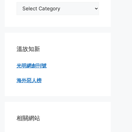
分
類
瀏
覽
溫故知新
光明網創刊號
海外惡人榜
相關網站