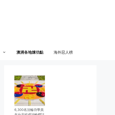
澳洲各地煉功點
海外惡人榜
6,300名法輪功學員
在台北組成法輪標誌