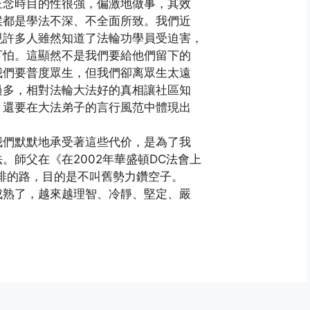
正念時目的性很強，偏激地做事，其效
候都是學法不深、不全面所致。我們近
現許多人雖然知道了法輪功學員受迫害，
可怕。這顯然不是我們要給他們留下的
我們要普度眾生，但我們卻离眾生太遠
過多，相對法輪大法好的真相讓社區知
，還要在大法弟子的言行風范中體現出
我們默默地承受著這些代价，是為了我
。師父在《在2002年華盛頓DC法會上
排的路，目的是不叫舊勢力鑽空子。
成熟了，越來越理智、冷靜、堅定、嚴
。
g)