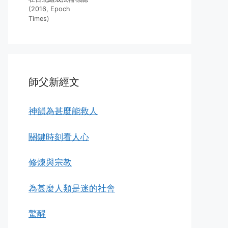
(2016, Epoch
Times)
師父新經文
神韻為甚麼能救人
關鍵時刻看人心
修煉與宗教
為甚麼人類是迷的社會
驚醒