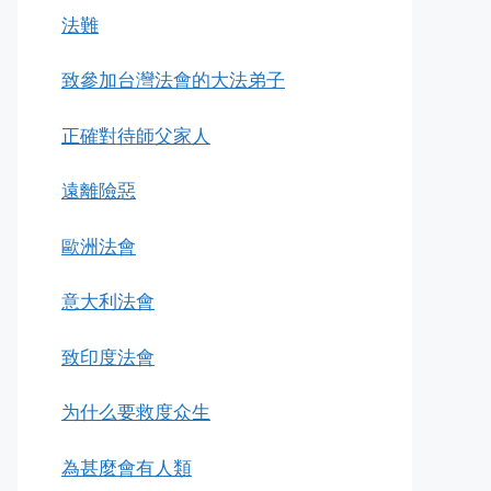
法難
致參加台灣法會的大法弟子
正確對待師父家人
遠離險惡
歐洲法會
意大利法會
致印度法會
为什么要救度众生
為甚麼會有人類