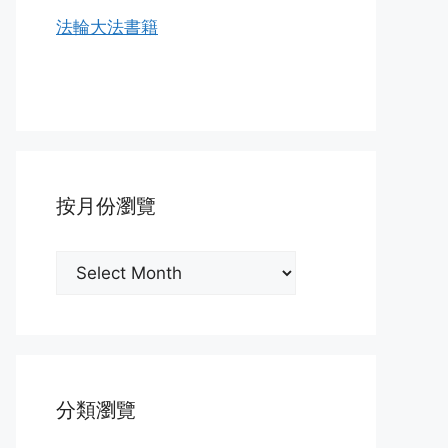
法輪大法書籍
按月份瀏覽
按
月
份
瀏
覽
分類瀏覽