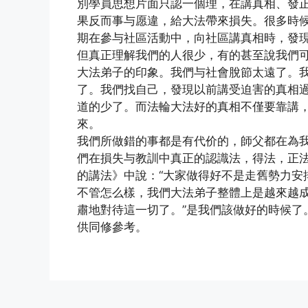
別學員思想片面只認一個理，在講真相、發
果反而事与愿違，給大法帶來損失。很多時
期在參与社區活動中，向社區講真相時，發
但真正理解我們的人很少，有的甚至說我們
大法弟子的印象。我們与社會脫節太遠了。
了。我們找自己，發現以前講受迫害的真相
道的少了。而法輪大法好的真相不僅要靠講
來。
我們所做錯的事都是有代价的，師父都在為
們在損失与教訓中真正的認識法，得法，正法
的講法》中說：“大家做得好不是走舊勢力安
不管怎么樣，我們大法弟子整體上是越來越
肅地對待這一切了。”是我們該做好的時候了
供同修參考。
(http://www.xinguangming.or