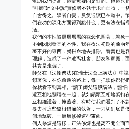
幫助我們提高，這毫無疑問是對的。但這只是
“拜師”經文中說“實修者不執于求而自得，
自會得之。學者自變，反复通讀已在道中。”
們在功的演化方面得到點什么，更有法在指
涵。
我們的本性被層層層層的觀念包圍著，就象
不到閃閃發亮的本性。我在得法初期的前兩
著不好的東西，就拼命地去排除。看書也是
理解，造成了一种遠离社會、朋友和家庭，
其實是走偏了。
師父在《法輪佛法(在瑞士法會上講法)》中
鎖著你，在你前進的路上，每一把鎖你都得
你就看不到真相。”讀了師父這段講法，體悟
還互相地關聯在一起，就如鎖頭互相地緊扣
互相維護著，掩蓋著。有時使我們看到了不
要去掉這些盤根錯節的執著，一刀切到底是
個地擊破、一層層修掉這些東西。
個人修煉是這樣，正法修煉也是离不開全面