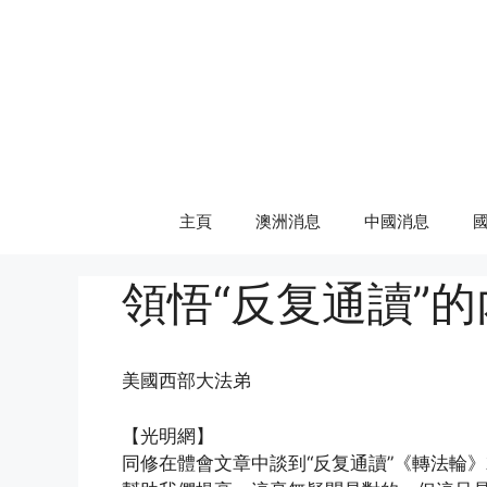
Skip
to
content
主頁
澳洲消息
中國消息
領悟“反复通讀”的
美國西部大法弟
【光明網】
同修在體會文章中談到“反复通讀”《轉法輪