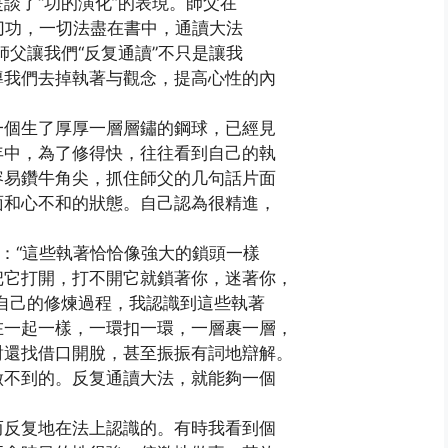
談了“功的演化”的表現。師父在
一切功，一切法盡在書中，通讀大法
師父讓我們“反复通讀”不只是讓我
導我們去掉執著与觀念，提高心性的內
一個生了厚厚一層層鏽的鋼球，已經見
年中，為了修得快，往往看到自己的執
容易鑽牛角尖，抓住師父的几句話片面
面和心不和的狀態。自己認為很精進，
說：“這些執著恰恰像強大的鎖頭一樣
把它打開，打不開它就鎖著你，迷著你，
自己的修煉過程，我認識到這些執著
在一起一樣，一環扣一環，一層裹一層，
對還找借口開脫，甚至振振有詞地辯解。
做不到的。反复通讀大法，就能夠一個
而反复地在法上認識的。有時我看到個