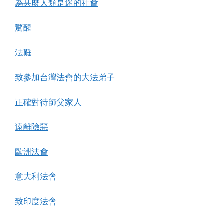
為甚麼人類是迷的社會
驚醒
法難
致參加台灣法會的大法弟子
正確對待師父家人
遠離險惡
歐洲法會
意大利法會
致印度法會