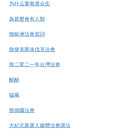
为什么要救度众生
為甚麼會有人類
致歐洲法會賀詞
致捷克斯洛伐克法會
致二零二一年台灣法會
醒醒
猛喝
致德國法會
大紀元新唐人媒體法會講法