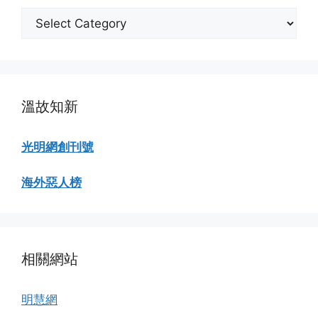
分
類
瀏
覽
溫故知新
光明網創刊號
海外惡人榜
相關網站
明慧網