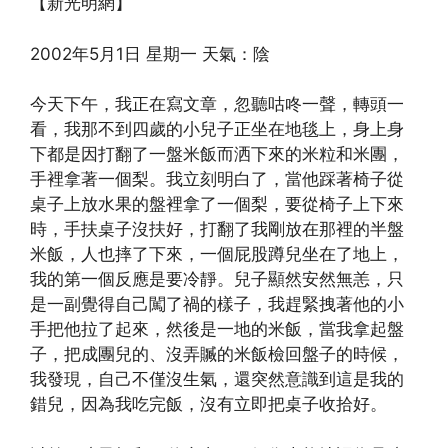
【新光明網】
2002年5月1日 星期一 天氣：陰
今天下午，我正在寫文章，忽聽咕咚一聲，轉頭一
看，我那不到四歲的小兒子正坐在地毯上，身上身
下都是因打翻了一盤米飯而洒下來的米粒和米團，
手裡拿著一個梨。我立刻明白了，當他踩著椅子從
桌子上放水果的盤裡拿了一個梨，要從椅子上下來
時，手扶桌子沒扶好，打翻了我剛放在那裡的半盤
米飯，人也摔了下來，一個屁股蹲兒坐在了地上，
我的第一個反應是要冷靜。兒子顯然安然無恙，只
是一副覺得自己闖了禍的樣子，我趕緊拽著他的小
手把他拉了起來，然後是一地的米飯，當我拿起盤
子，把成團兒的、沒弄贓的米飯檢回盤子的時候，
我發現，自己不僅沒生氣，還突然意識到這是我的
錯兒，因為我吃完飯，沒有立即把桌子收拾好。