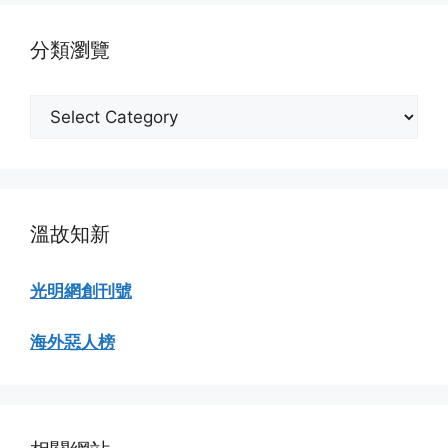
覽
分類瀏覽
分
類
瀏
覽
溫故知新
光明網創刊號
海外惡人榜