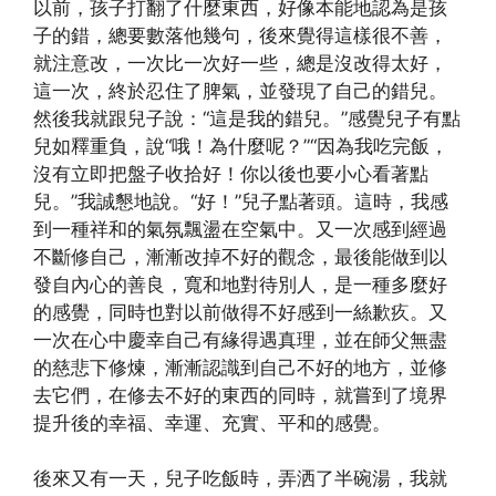
以前，孩子打翻了什麼東西，好像本能地認為是孩
子的錯，總要數落他幾句，後來覺得這樣很不善，
就注意改，一次比一次好一些，總是沒改得太好，
這一次，終於忍住了脾氣，並發現了自己的錯兒。
然後我就跟兒子說：“這是我的錯兒。”感覺兒子有點
兒如釋重負，說“哦！為什麼呢？”“因為我吃完飯，
沒有立即把盤子收拾好！你以後也要小心看著點
兒。”我誠懇地說。“好！”兒子點著頭。這時，我感
到一種祥和的氣氛飄盪在空氣中。又一次感到經過
不斷修自己，漸漸改掉不好的觀念，最後能做到以
發自內心的善良，寬和地對待別人，是一種多麼好
的感覺，同時也對以前做得不好感到一絲歉疚。又
一次在心中慶幸自己有緣得遇真理，並在師父無盡
的慈悲下修煉，漸漸認識到自己不好的地方，並修
去它們，在修去不好的東西的同時，就嘗到了境界
提升後的幸福、幸運、充實、平和的感覺。
後來又有一天，兒子吃飯時，弄洒了半碗湯，我就