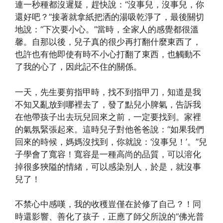
連一秒種都沒遲疑，趕快說：“沒事兒，沒事兒，你
還好吧？”接著就拿紙把洒的湯吸乾淨了，最後關切
地說：“下次要小心。”當時，全家人的感覺都很溫
馨。自那以後，兒子真的很少再打翻什麼東西了，
也許也有他即使有時不小心打翻了東西，也觸動不
了我的心了，因此記不住的關係。
一天，先生要剪指甲時，找不到指甲刀，知道是我
不知又亂放到哪裡去了，發了點兒小脾氣，告訴我
在他帶孩子出去玩兒回來之前，一定要找到。家裡
的氣氛緊張起來。這時兒子對他爸爸說：“如果我們
回來的時候，媽媽沒找到，你就說：‘沒事兒！’。”兒
子學會了寬容！寬容是一種高尚的品質，可以溶化
掉很多狹隘的情緒，可以感染別人，於是，就沒事
兒了！
不禁心中感嘆，我的收穫豈僅在於修了自己？！同
時還影響、善化了孩子，正應了師父所說的“佛光普