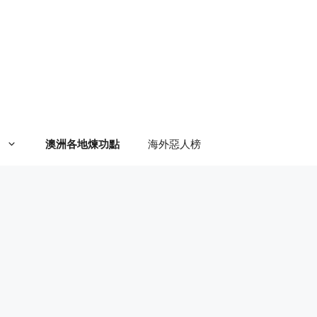
澳洲各地煉功點
海外惡人榜