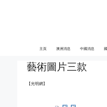
Skip
to
content
主頁
澳洲消息
中國消息
藝術圖片三款
【光明網】