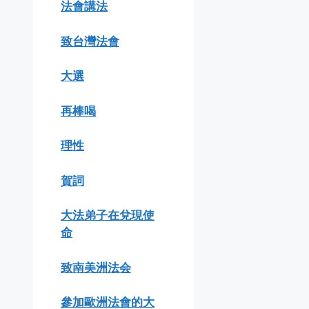
法會講法
致台灣法會
大選
再棒喝
理性
賀詞
大法弟子在兌現使
命
致南美洲法会
參加歐洲法會的大