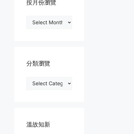
按月份瀏覽
按
月
份
瀏
覽
分類瀏覽
分
類
瀏
覽
溫故知新