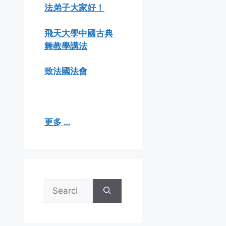
法弟子大家好！
飛天大學中國古典
舞教學講法
致法國法會
更多 …
Search
for: