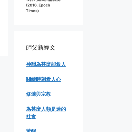
(2016, Epoch
Times)
師父新經文
神韻為甚麼能救人
關鍵時刻看人心
修煉與宗教
為甚麼人類是迷的
社會
驚醒