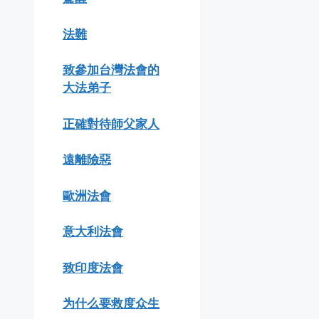
法難
致參加台灣法會的
大法弟子
正確對待師父家人
遠離險惡
歐洲法會
意大利法會
致印度法會
为什么要救度众生