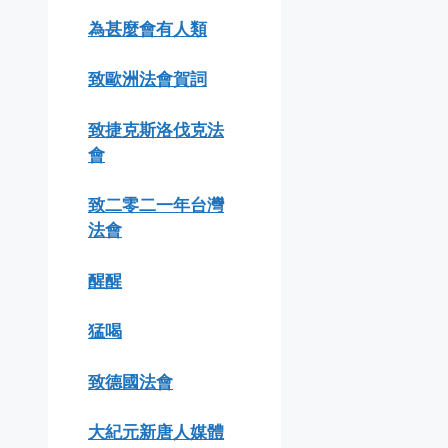
為甚麼會有人類
致歐洲法會賀詞
致捷克斯洛伐克法
會
致二零二一年台灣
法會
醒醒
猛喝
致德國法會
大紀元新唐人媒體