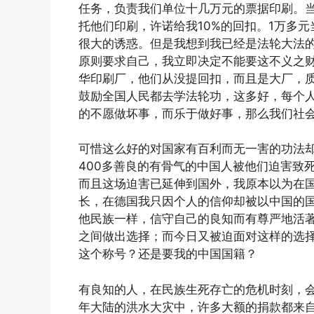
任务，负责我们单位十几万元的票据印刷。
托他们印刷，许诺给我10%的回扣。1万多
很大的诱惑。但是我想到我已经是法轮大法
原则要求自己，我立即决定不能要这不义之
华印刷厂，他们从没提回扣，而且是大厂，
鼓励全国人民都去学法轮功，这多好，每个
的不愿做坏事，而乐于做好事，那么我们社
可惜这么好的对国家有百利而无一害的功法
400多善良的有骨气的中国人被他们迫害致
而且这场迫害已延伸到国外，我原本以为在
长，在德国我只因个人的信仰却被以中国的
他民族一样，信守自己的良知而有尊严地活著
之间做出选择；而今日又被迫面对这样的选
这个称号？还是要我的中国国籍？
有良知的人，在民族生死存亡的危机时刻，会
年大陆的洪水大灾中，许多大额的捐款都来