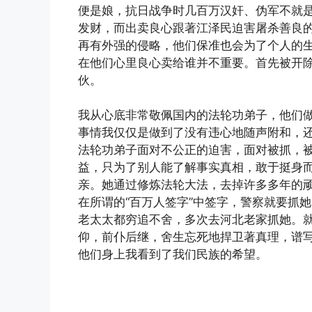
便是娘，抗日战争时几百万汉奸、伪军不就是
发财，而出卖良心跟著江泽民迫害屠杀善良
再有外强的侵略，他们保准也会为了个人的
在他们心里良心卖给谁并不重要。首先被开
伙。
我从心底非常敬佩国内的法轮功弟子，他们
事情我仅仅是做到了没有违心地随声附和，
法轮功弟子面对不公正的迫害，面对被抓，
益，只为了别人能了解事实真相，敢于挺身
亲。她通过修炼法轮大法，去掉许多多年的
在所谓的“百万人签字”中签字，警察就要抓
老太太都穷追不舍，多次去河北老家抓她。
仰，前仆后继，舍生忘死地捍卫著真理，谱
他们身上我看到了我们民族的希望。
(http://www.xinguangming.org)