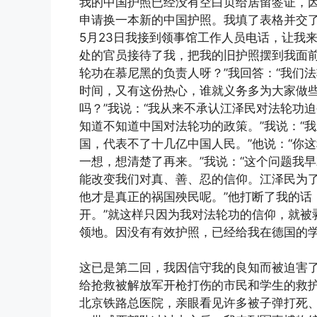
我的中国护照已经没有空白页给居留签证，因此
申请换一本新的中国护照。我填了表格并交
5月23日我接到领事馆工作人员电话，让我
处的官员接待了我，把我的旧护照摆到我面前
轮功在慕尼黑的负责人呀？”我回答：“我们
时间，又有这份热心，谁就义务多为大家做些
吗？”我说：“我从来不承认江泽民对法轮功
知道不知道中国对法轮功的政策。”我说：“
国，代表不了十几亿中国人民。”他说：“你
一想，想清楚了再来。”我说：“这个问题我
能改变我们对真、善、忍的信仰。江泽民为
他才是真正的祸国殃民呢。”他打断了我的话
开。”就这样只因为我对法轮功的信仰，就被
领地。因没有有效护照，已经给我在德国的
这已是第二回，我因信守我的良知而被迫害了
给抢救被解放军开枪打伤的市民和学生的救
北京铁路总医院，亲眼看见许多被子弹打死