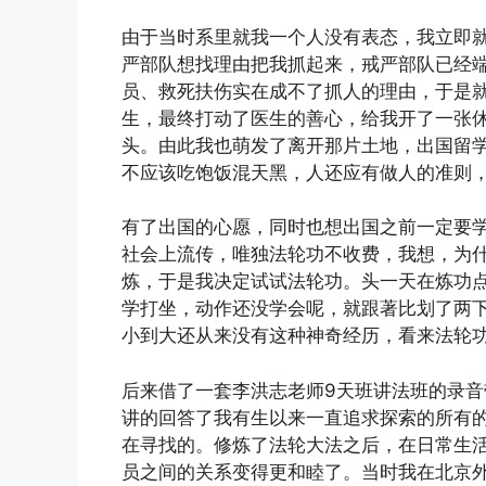
由于当时系里就我一个人没有表态，我立即
严部队想找理由把我抓起来，戒严部队已经
员、救死扶伤实在成不了抓人的理由，于是
生，最终打动了医生的善心，给我开了一张
头。由此我也萌发了离开那片土地，出国留
不应该吃饱饭混天黑，人还应有做人的准则
有了出国的心愿，同时也想出国之前一定要
社会上流传，唯独法轮功不收费，我想，为
炼，于是我决定试试法轮功。头一天在炼功
学打坐，动作还没学会呢，就跟著比划了两
小到大还从来没有这种神奇经历，看来法轮
后来借了一套李洪志老师9天班讲法班的录
讲的回答了我有生以来一直追求探索的所有
在寻找的。修炼了法轮大法之后，在日常生
员之间的关系变得更和睦了。当时我在北京