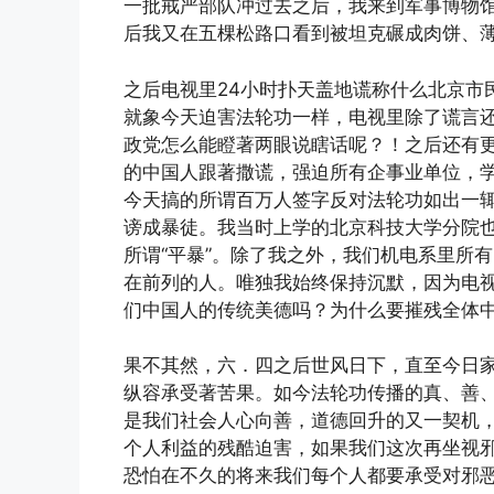
一批戒严部队冲过去之后，我来到军事博物
后我又在五棵松路口看到被坦克碾成肉饼、
之后电视里24小时扑天盖地谎称什么北京市
就象今天迫害法轮功一样，电视里除了谎言
政党怎么能瞪著两眼说瞎话呢？！之后还有
的中国人跟著撒谎，强迫所有企事业单位，
今天搞的所谓百万人签字反对法轮功如出一
谤成暴徒。我当时上学的北京科技大学分院
所谓“平暴”。除了我之外，我们机电系里所
在前列的人。唯独我始终保持沉默，因为电
们中国人的传统美德吗？为什么要摧残全体
果不其然，六．四之后世风日下，直至今日
纵容承受著苦果。如今法轮功传播的真、善
是我们社会人心向善，道德回升的又一契机
个人利益的残酷迫害，如果我们这次再坐视
恐怕在不久的将来我们每个人都要承受对邪