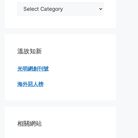
分
類
瀏
覽
溫故知新
光明網創刊號
海外惡人榜
相關網站