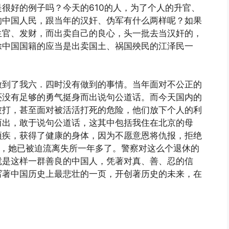
很好的例子吗？今天的610的人，为了个人的升官、
的中国人民，跟当年的汉奸、伪军有什么两样呢？如果
生官、发财，而出卖自己的良心，头一批去当汉奸的，
除中国国籍的应当是出卖国土、祸国殃民的江泽民一
做到了我六．四时没有做到的事情。当年面对不公正的
还没有足够的勇气挺身而出说句公道话。而今天国内的
被打，甚至面对被活活打死的危险，他们放下个人的利
而出，敢于说句公道话，这其中包括我住在北京的母
顽疾，获得了健康的身体，因为不愿意恩将仇报，拒绝
她，她已被迫流离失所一年多了。警察对这么个退休的
就是这样一群善良的中国人，凭著对真、善、忍的信
写著中国历史上最悲壮的一页，开创著历史的未来，在