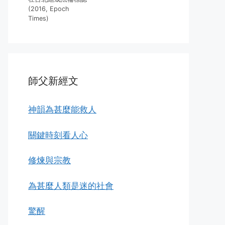
(2016, Epoch
Times)
師父新經文
神韻為甚麼能救人
關鍵時刻看人心
修煉與宗教
為甚麼人類是迷的社會
驚醒