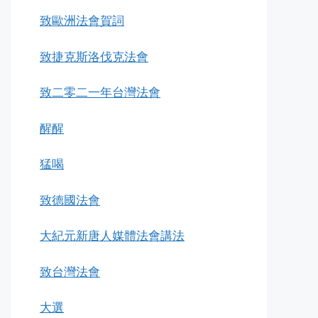
致歐洲法會賀詞
致捷克斯洛伐克法會
致二零二一年台灣法會
醒醒
猛喝
致德國法會
大紀元新唐人媒體法會講法
致台灣法會
大選