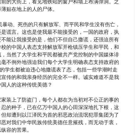
馆前的大街上，看见地铁站的窗户和墙上布满弹洞。之
薄薄贴在地上的人的尸体。
民暴动、死伤的只有解放军、而平民和学生没有伤亡，
还是谎言。这也是使我最不能接受的，一国的政府，执
更不能让我接受的是，他们不但自己撒谎，还强迫所有
学校的中国人表态支持解放军开枪镇压学生和平民，和
辄，当然了大学生和平民都被共产党控制的中国媒体诽
也毫不例外地强迫我们每个大学生明确表态支持政府的
有的学生都被迫违心地撒谎表了态，包括一些学潮时走
视宣传的和我亲身经历的完全不一样。诚实难道不是我
中国人的这种传统美德？
家家装上了防盗门，每个人都在为当初对不公正的事的
、忍的种子，已在亿万中国人的心田深深地扎下根，这
，但却遭到以江泽民为首的邪恶政治流氓犯罪集团为了
邪恶对我们中华民族传统美德任意摧残，而无动于衷，
恶纵容的苦果。