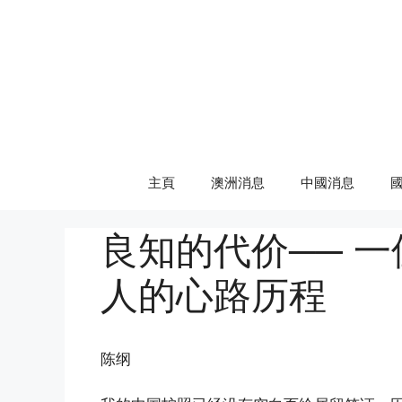
Skip
to
content
主頁
澳洲消息
中國消息
良知的代价── 
人的心路历程
陈纲