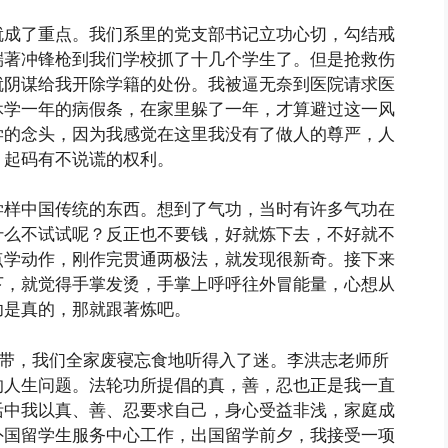
就成了重点。我们系里的党支部书记立功心切，勾结戒
端著冲锋枪到我们学校抓了十几个学生了。但是抢救伤
就阴谋给我开除学籍的处份。我被逼无奈到医院请求医
休学一年的病假条，在家里躲了一年，才算避过这一风
学的念头，因为我感觉在这里我没有了做人的尊严，人
，起码有不说谎的权利。
学样中国传统的东西。想到了气功，当时有许多气功在
什么不试试呢？反正也不要钱，好就炼下去，不好就不
点学动作，刚作完贯通两极法，就发现很新奇。接下来
下，就觉得手掌发烫，手掌上呼呼往外冒能量，心想从
功是真的，那就跟著炼吧。
音带，我们全家废寝忘食地听得入了迷。李洪志老师所
的人生问题。法轮功所提倡的真，善，忍也正是我一直
活中我以真、善、忍要求自己，身心受益非浅，家庭成
外国留学生服务中心工作，出国留学前夕，我接受一项