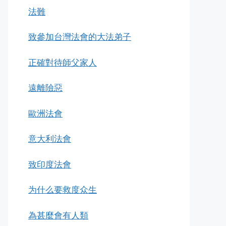
法難
致參加台灣法會的大法弟子
正確對待師父家人
遠離險惡
歐洲法會
意大利法會
致印度法會
为什么要救度众生
為甚麼會有人類