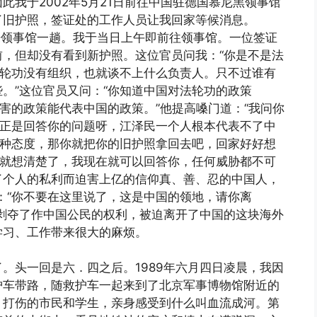
我于2002年5月21日前往中国驻德国慕尼黑领事馆
了旧护照，签证处的工作人员让我回家等候消息。
来领事馆一趟。我于当日上午即前往领事馆。一位签证
，但却没有看到新护照。这位官员问我：“你是不是法
法轮功没有组织，也就谈不上什么负责人。只不过谁有
。”这位官员又问：“你知道中国对法轮功的政策
迫害的政策能代表中国的政策。”他提高嗓门道：“我问你
我正是回答你的问题呀，江泽民一个人根本代表不了中
这种态度，那你就把你的旧护照拿回去吧，回家好好想
早就想清楚了，我现在就可以回答你，任何威胁都不可
了个人的私利而迫害上亿的信仰真、善、忍的中国人，
：“你不要在这里说了，这是中国的领地，请你离
剥夺了作中国公民的权利，被迫离开了中国的这块海外
学习、工作带来很大的麻烦。
。头一回是六．四之后。1989年六月四日凌晨，我因
护车带路，随救护车一起来到了北京军事博物馆附近的
、打伤的市民和学生，亲身感受到什么叫血流成河。第