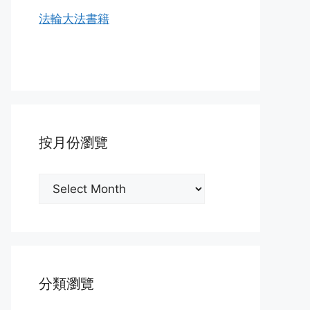
法輪大法書籍
按月份瀏覽
按
月
份
瀏
覽
分類瀏覽