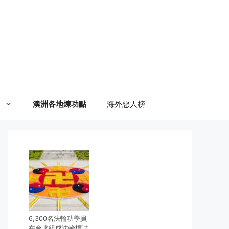
澳洲各地煉功點
海外惡人榜
6,300名法輪功學員
在台北組成法輪標誌