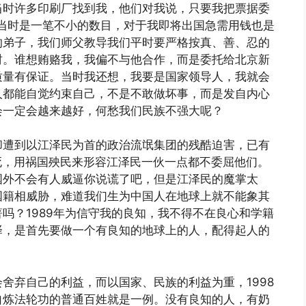
当时许多印刷厂找到我，他们对我说，只要我把票据委
元当时是一笔不小的数目，对于我即将出国急需用钱也是
的弟子，我们师父教导我们平时要严格按真、善、忍的
财。谁想贿赂我，我偏不与他合作，而是委托给北京新
质量有保证。当时我还想，我要是国家领导人，我就会
人都能自觉约束自己，不是不敢做坏事，而是发自内心
会一定会越来越好，何愁我们民族不强大呢？
却遭到以江泽民为首的政治流氓集团的残酷迫害，已有
死，用祸国殃民来形容江泽民一伙一点都不委屈他们。
国外不会有人威逼你说谎了吧，但是江泽民的魔掌太
国籍相威胁，难道我们生为中国人在地球上就不能象其
吗？1989年为信守我的良知，我不得不在良心和学籍
择，是首先要做一个有良知的地球上的人，配得起人的
舍弃自己的利益，而以国家、民族的利益为重，1998
自炼法轮功的普通百姓就是一例。没有良知的人，有奶