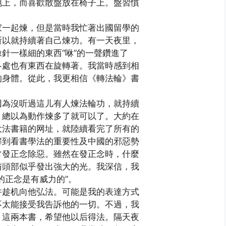
地上，而喜歡散盤放在椅子上。盤習慣
家一起煉，但是當時我忙著出國留學的
所以就持續著自己煉功。有一天夜里，
針一樣細的東西“咻”的一聲鑽進了
各處也有東西在旋轉著。我當時感到相
的身體。從此，我更相信《轉法輪》書
因為沒听過這儿有人煉法輪功，就持續
，總以為動作煉多了就可以了。大約在
大法書籍的网址，就陸續看完了所有的
解到看書學法的重要性及中國的邪惡勢
常發正念除惡。雖然在發正念時，什麼
与頭部似乎發出強大的光。我深信，我
的正念是有威力的”。
并趁机向他弘法。可能是我的表達方式
不太能接受我告訴他的一切。不過，我
》這兩本書，希望他以后得法。隔天夜