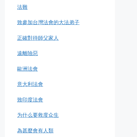
法難
致參加台灣法會的大法弟子
正確對待師父家人
遠離險惡
歐洲法會
意大利法會
致印度法會
为什么要救度众生
為甚麼會有人類