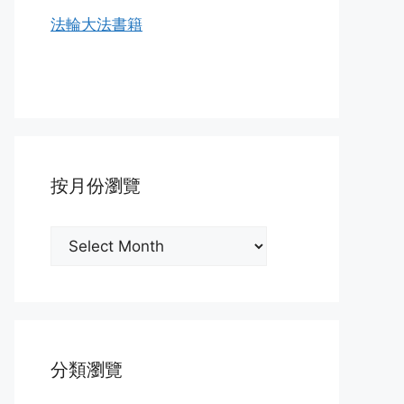
法輪大法書籍
按月份瀏覽
按
月
份
瀏
覽
分類瀏覽