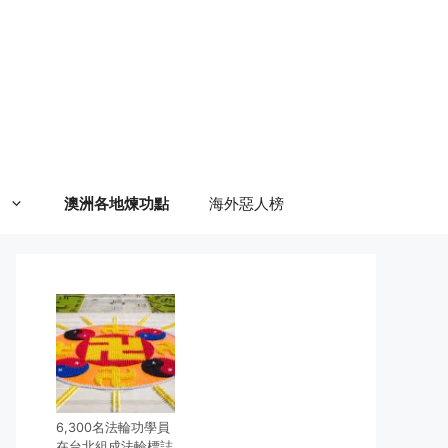
澳洲各地煉功點
海外惡人榜
6,300名法輪功學員
在台北組成法輪標誌