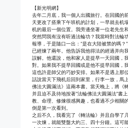
(http://www.epochtimes.com)
【新光明網】
去年二月底，我一個人出國旅行。在回國的
天更改了搭乘下午班机的計划，一早就去机
机的最后一個位置。我旁邊坐著一位老先生
突然問我有沒有听過法輪功？我當時對法輪
報導，于是隨口一出：“是在大陸被禁的嗎？
已經煉了兩年。他告訴我他得法的經過并向
誤解。他還說，他和家人是提早一天回國，我
對。如果我不提早回國或是他不提早回國，我
這也許是師父的巧妙安排。如果不是遇上那
話說當天下飛机后回到家里，行李一放，馬
佛法大圓滿法》這兩本書。當天晚上，將《
并且迫不及待地按著“法輪佛法大圓滿法”書
教、命理、修煉很感興趣，也看過不少相關
倒是第一次看到。
之后不久，我看完了《轉法輪》并且自學了
一次煉，就能雙盤大約三、四十分鐘。這可