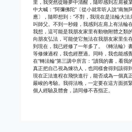
里，我突然從睡夢中清醒，隨即感到左肩被
中大喊：“阿彌佛陀”〔從小就常听人說“南無
應〕，隨即想到：“不對，我現在是法輪大法
叫師父。不到一秒鐘，我感到左肩上有法輪
我想，這可能是我朋友家里有動物附體之類
向朋友弘法，可能使它無法在我朋友家里生
到現在，我已經修了一年多了。《轉法輪》
等修煉過程，我也經歷過。同時，我也能感
在“轉法輪”第三講中所言：“讀我的書，看
真正把自己視為煉功人，也同樣會得到該得到
現在正法進程在飛快進行，能否成為一個真
嚴峻的考驗。我得法晚，一定要在這方面抓
個人經驗及體會，請同修不吝指正。
(http://www.dajiyuan.com)