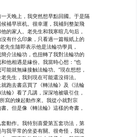
前一天晚上，我突然想早點回國。于是隔
場候補早班机。很幸運，我補到整架飛
和他的家人。老先生和我寒暄几句后，
功沒有什么印象，只看過一篇報紙上的
”老先生隨即表示他是法輪功學員，
我簡介法輪功，也扭轉了我對法輪功的
和他相遇是緣份。我當時心想：“也
可能就無緣接触法輪功。”現在想想，
位老先生，我到現在可能還沒得法。
上就跑去書店買了《轉法輪》及《法輪
轉法輪》看了几講，深深地被吸引住，
上所寫的煉起動作來。我從小就對宗
的書。但是像《轉法輪》這樣的奇書，
几套動作。我特別喜愛第五套功法，第
能与我平常的坐姿有關。很奇怪，我從