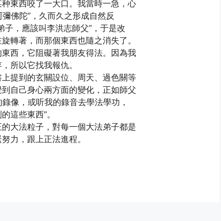
某种東西咬了一大口。我當時一急，心
阿彌佛陀”，久而久之形成自然反
弟子，應該叫李洪志師父”，于是改
在旋轉著，而那個東西也隨之消失了。
的東西，它阻礙著我朋友得法。因為我
存，所以它找我報仇。
書上提到的玄關設位、周天、過色關等
覺到自己身心兩方面的變化，正如師父
我的錄像，或听我的錄音去學法學功，
的這些東西”。
正的大法粒子，對每一個大法弟子都是
緊努力，跟上正法進程。