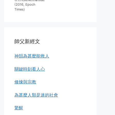
(2016, Epoch
Times)
師父新經文
神韻為甚麼能救人
關鍵時刻看人心
修煉與宗教
為甚麼人類是迷的社會
驚醒