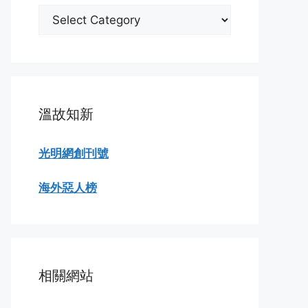
分
類
瀏
覽
溫故知新
光明網創刊號
海外惡人榜
相關網站