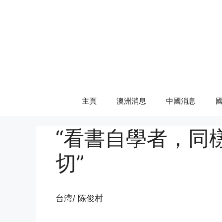
Skip
to
content
主頁
澳洲消息
中國消息
“看書自學者，同
切”
台湾/ 陈俊村