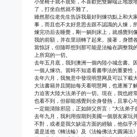
小坐椅子就不規矩，不喜歡把雙腳端正地放
了，打坐自然就不難了。
雖然那位老先生告訴我最好到煉功點上和大
事，而且也不太好意思去跟不認識的人煉，
煉完功后去睡覺，剛一躺到床上，就感覺到像
我的前額，并在里頭轉了起來。接著，身體
當惊訝，但隨即想到那可能是法輪在調整我
上所寫的一切。
去年五月底，我到澳洲一個內陸小城念書。
一個人煉功。當時不知道看書學法的重要性
去年六月，我無意中發現明慧网及可以下載
大法書籍并且開始每天看明慧网，也逐漸了
力迫害大陸大法弟子的一切。現在，我也經
也看不到，但卻能感覺到全身發熱，且掌心
一定能清除邪惡，正如師父所言：“大法弟子
去年九月，我利用假期到美國一個朋友家玩
不對，或者是我欠缺這方面的經驗，他似乎
還是送他《轉法輪》及《法輪佛法大圓滿法