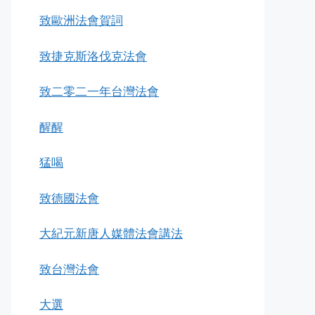
致歐洲法會賀詞
致捷克斯洛伐克法會
致二零二一年台灣法會
醒醒
猛喝
致德國法會
大紀元新唐人媒體法會講法
致台灣法會
大選