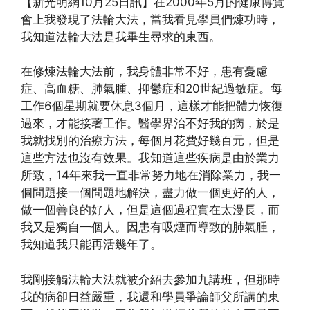
【新光明網10月25日訊】在2000年5月的健康博覽
會上我發現了法輪大法，當我看見學員們煉功時，
我知道法輪大法是我畢生尋求的東西。
在修煉法輪大法前，我身體非常不好，患有憂慮
症、高血糖、肺氣腫、抑鬱症和20世紀過敏症。每
工作6個星期就要休息3個月，這樣才能把體力恢復
過來，才能接著工作。醫學界治不好我的病，於是
我就找別的治療方法，每個月花費好幾百元，但是
這些方法也沒有效果。我知道這些疾病是由於業力
所致，14年來我一直非常努力地在消除業力，我一
個問題接一個問題地解決，盡力做一個更好的人，
做一個善良的好人，但是這個過程實在太漫長，而
我又是獨自一個人。因患有吸煙而導致的肺氣腫，
我知道我只能再活幾年了。
我剛接觸法輪大法就被介紹去參加九講班，但那時
我的病卻日益嚴重，我還和學員爭論師父所講的東