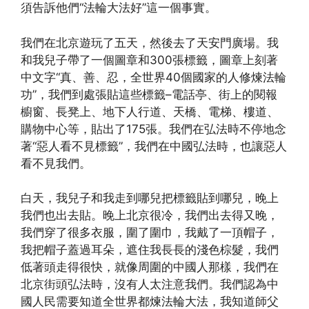
須告訴他們“法輪大法好”這一個事實。
我們在北京遊玩了五天，然後去了天安門廣場。我
和我兒子帶了一個圖章和300張標籤，圖章上刻著
中文字“真、善、忍，全世界40個國家的人修煉法輪
功”，我們到處張貼這些標籤–電話亭、街上的閱報
櫥窗、長凳上、地下人行道、天橋、電梯、樓道、
購物中心等，貼出了175張。我們在弘法時不停地念
著“惡人看不見標籤”，我們在中國弘法時，也讓惡人
看不見我們。
白天，我兒子和我走到哪兒把標籤貼到哪兒，晚上
我們也出去貼。晚上北京很冷，我們出去得又晚，
我們穿了很多衣服，圍了圍巾，我戴了一頂帽子，
我把帽子蓋過耳朵，遮住我長長的淺色棕髮，我們
低著頭走得很快，就像周圍的中國人那樣，我們在
北京街頭弘法時，沒有人太注意我們。我們認為中
國人民需要知道全世界都煉法輪大法，我知道師父