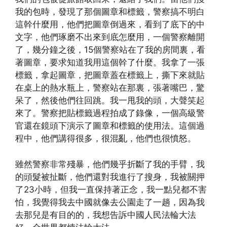
我的包時，發現了那個圖章和標籤，警察搞不明白
這幹什麼用，他們把圖章倒過來，看到了底下的中
文字，他們琢磨不出來到底怎麼用，一個警察離開
了，幾分鐘之後，15個警察站在了我的房間裏，看
著圖章，要求知道我用這個幹了什麼。我拿了一張
標籤，拿起圖章，把圖章蓋在標籤上，撕下來就貼
在桌上的熱水瓶上，警察站在那裏，張著嘴巴，驚
呆了，然後他們往回跳。我一甩我的頭，大聲笑起
來了。警察把貼標籤過程拍成了錄像，一個高級警
官還在鏡頭下演示了圖章和標籤的使用法。這個過
程中，他們講得很多，很混亂，他們也很憤怒。
雖然警察非常殘暴，他們幾乎折斷了我的手臂，我
的頭髮被扯斷，他們還對我進行了搜身，我被關押
了23小時，但我一直保持著正念，我一點兒都不害
怕，我覺得我去中國就像去公園走了一趟，因為我
去那兒是有目的的，我想告訴中國人民法輪大法