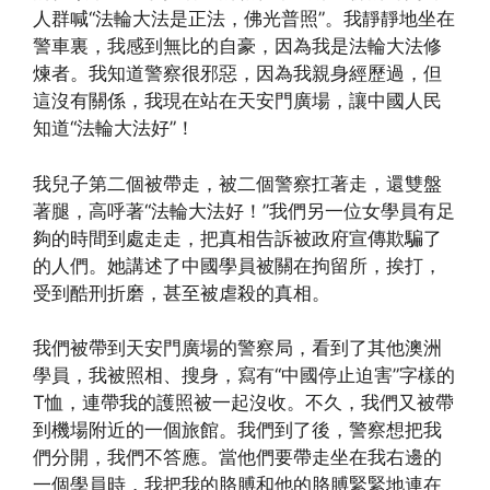
人群喊“法輪大法是正法，佛光普照”。我靜靜地坐在
警車裏，我感到無比的自豪，因為我是法輪大法修
煉者。我知道警察很邪惡，因為我親身經歷過，但
這沒有關係，我現在站在天安門廣場，讓中國人民
知道“法輪大法好”！
我兒子第二個被帶走，被二個警察扛著走，還雙盤
著腿，高呼著“法輪大法好！”我們另一位女學員有足
夠的時間到處走走，把真相告訴被政府宣傳欺騙了
的人們。她講述了中國學員被關在拘留所，挨打，
受到酷刑折磨，甚至被虐殺的真相。
我們被帶到天安門廣場的警察局，看到了其他澳洲
學員，我被照相、搜身，寫有“中國停止迫害”字樣的
T恤，連帶我的護照被一起沒收。不久，我們又被帶
到機場附近的一個旅館。我們到了後，警察想把我
們分開，我們不答應。當他們要帶走坐在我右邊的
一個學員時，我把我的胳膊和他的胳膊緊緊地連在