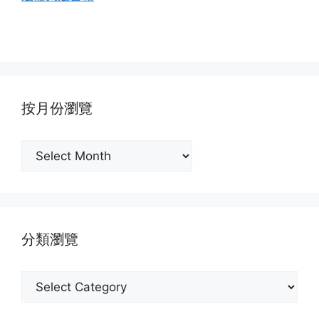
按月份瀏覽
按
月
份
瀏
覽
分類瀏覽
分
類
瀏