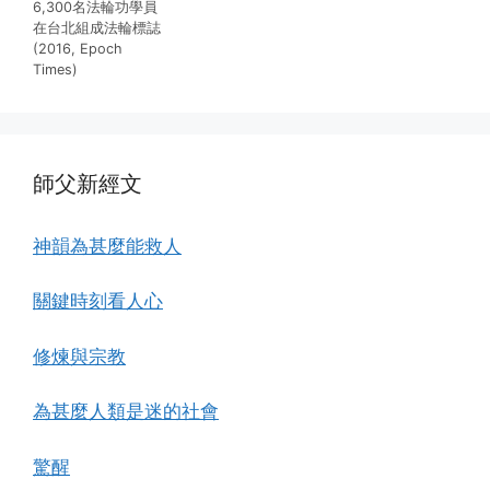
6,300名法輪功學員
在台北組成法輪標誌
(2016, Epoch
Times)
師父新經文
神韻為甚麼能救人
關鍵時刻看人心
修煉與宗教
為甚麼人類是迷的社會
驚醒