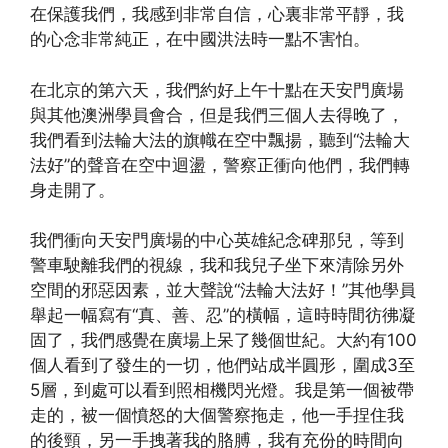
在保護我們，我感到非常自信，心裏非常平靜，我
的心念非常純正，在中國洪法時一點不害怕。
在北京的第六天，我們約好上午十點在天安門廣場
與其他澳洲學員會合，但是我們三個人去得晚了，
我們看到法輪大法的旗幟在空中飄揚，聽到“法輪大
法好”的聲音在空中迴盪，警察正衝向他們，我們轉
身走開了。
我們衝向天安門廣場的中心英雄紀念碑那兒，等到
警車駛離我們的視線，我和我兒子坐下來清除另外
空間的邪惡因素，並大聲說“法輪大法好！”其他學員
舉起一幅寫有“真、善、忍”的橫幅，這時時間彷彿凝
固了，我們感覺在廣場上呆了幾個世紀。大約有100
個人看到了發生的一切，他們站成半圓形，圍成3至
5層，到處可以看到照相機閃光燈。我是第一個被帶
走的，被一個憤怒的大個警察拖走，他一手捏住我
的後頸，另一手拽著我的胳膊，我有充份的時間向