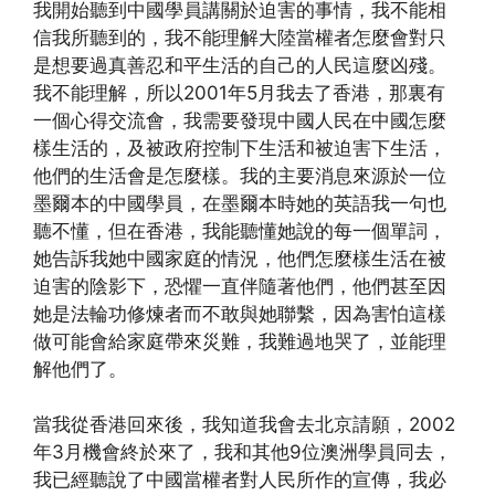
我開始聽到中國學員講關於迫害的事情，我不能相
信我所聽到的，我不能理解大陸當權者怎麼會對只
是想要過真善忍和平生活的自己的人民這麼凶殘。
我不能理解，所以2001年5月我去了香港，那裏有
一個心得交流會，我需要發現中國人民在中國怎麼
樣生活的，及被政府控制下生活和被迫害下生活，
他們的生活會是怎麼樣。我的主要消息來源於一位
墨爾本的中國學員，在墨爾本時她的英語我一句也
聽不懂，但在香港，我能聽懂她說的每一個單詞，
她告訴我她中國家庭的情況，他們怎麼樣生活在被
迫害的陰影下，恐懼一直伴隨著他們，他們甚至因
她是法輪功修煉者而不敢與她聯繫，因為害怕這樣
做可能會給家庭帶來災難，我難過地哭了，並能理
解他們了。
當我從香港回來後，我知道我會去北京請願，2002
年3月機會終於來了，我和其他9位澳洲學員同去，
我已經聽說了中國當權者對人民所作的宣傳，我必