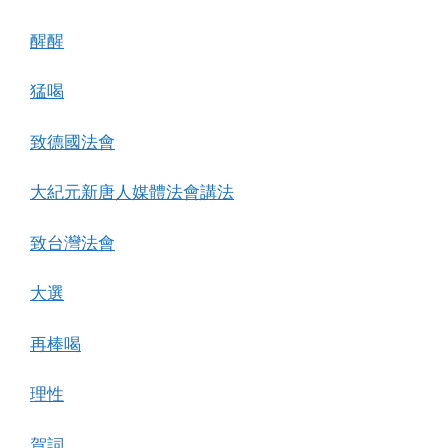
醒醒
猛喝
致德國法會
大紀元新唐人媒體法會講法
致台灣法會
大選
再棒喝
理性
賀詞