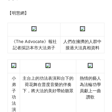
【明慧網】
《The Advocate》報社
人們在擁擠的人群中
記者採訪本市大法弟子
接過大法真相資料
小
主台上的功法表演和台下的
熱情的藝人
弟
荷花舞在普度音樂的伴奏
為法輪功學
子
下，將大法的美好帶給聽眾
員獻上一曲
功
讚歌
法
演