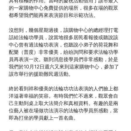
具有積極的作用。當時的慶祝活動借用了該市最大
的一家購物中心免費提供的場所，很多在場的觀眾
都希望我們能再來表演節目和示範功法。
沒想到，幾個星期過後，該購物中心的總經理打電
話給法輪功學員，說當地很多居民看報後或聽說該
中心曾有過法輪功表演，也聽說小弟子的荷花舞和
配樂（普度）非常優美，紛紛詢問和要求法輪功學
員再表演一次。聽到消息後學員們非常感動，於是
我們於10月12日週六又來到這家購物中心，參加了
該市舉行的援助難民週活動。
終於看到祥和優美的法輪功功法表演的人們臉上都
洋溢著幸福的笑容。有時我們忙不過來，觀眾會自
己主動到桌上取大法簡介和真相資料。有趣的是兩
位藝人被在場做功法演示的法輪功學員所感動，當
即為打坐的學員獻上一首名曲。