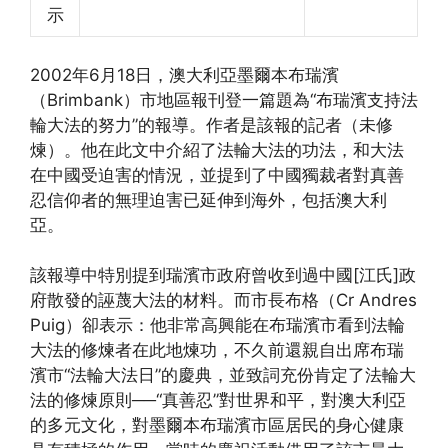
示
2002年6月18日，澳大利亞墨爾本布瑞濱
（Brimbank）市地區報刊登一篇題為“布瑞濱支持法
輪大法的努力”的報導。作者是該報的記者（未修
煉）。他在此文中介紹了法輪大法的功法，和大法
在中國受迫害的情況，並提到了中國獨裁者對真善
忍信仰者的無理迫害已延伸到海外，包括澳大利
亞。
該報導中特別提到瑞濱市政府曾收到過中國[江氏]政
府散發的誣蔑大法的材料。而市長布格（Cr Andres
Puig）卻表示：他非常高興能在布瑞濱市看到法輪
大法的修煉者在此地煉功，不久前還親自出席布瑞
濱市“法輪大法日”的慶典，並致詞充份肯定了法輪大
法的修煉原則──“真善忍”對世界和平，對澳大利亞
的多元文化，對墨爾本布瑞濱市區居民的身心健康