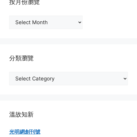
按月份瀏覽
按
月
份
瀏
覽
分類瀏覽
分
類
瀏
覽
溫故知新
光明網創刊號