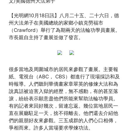
文/美國德州大法弟子
【光明網10月18日訊】八月二十五、二十六日，德
州大法弟子在美國總統的家鄉小鎮克勞福市
（Crawford）舉行了為期兩天的法輪功學員畫展。
市長親自主持了畫展並做了發言。
很多當地及周圍城市的居民來參觀了畫展。主要報
紙、電視台（ABC， CBS）都進行了現場採訪和及
時報導。人們聽到華僑畫家章翠英的修煉大法和為
說真話被迫害入獄的經歷，無不感動，有的甚至落
淚，紛紛表示願意盡他們所能來幫助法輪功學員。
有的記者來回好幾次，留連忘返。幾位當地居民一
直在展廳駐足一天，捨不得離去。他們還去介紹他
們的親朋好友來參觀。三五成群的人們心口相傳，
爭相而來。許多人當場要求學煉功法。