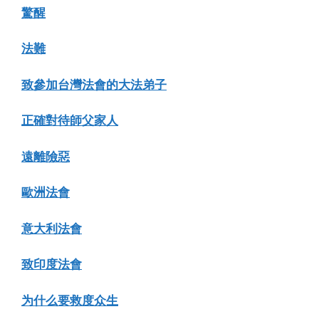
驚醒
法難
致參加台灣法會的大法弟子
正確對待師父家人
遠離險惡
歐洲法會
意大利法會
致印度法會
为什么要救度众生