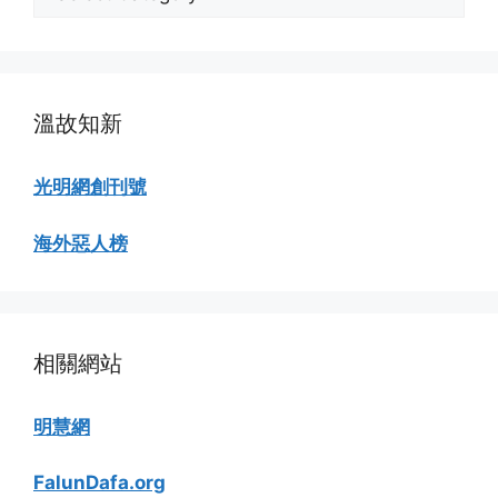
類
瀏
覽
溫故知新
光明網創刊號
海外惡人榜
相關網站
明慧網
FalunDafa.org