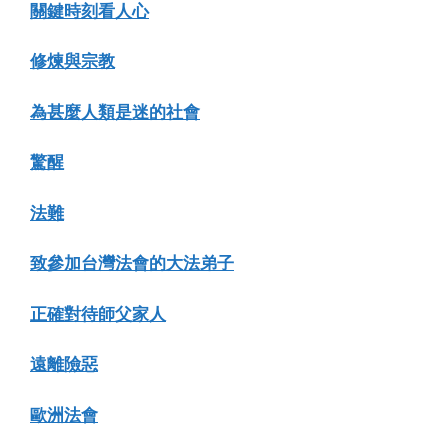
關鍵時刻看人心
修煉與宗教
為甚麼人類是迷的社會
驚醒
法難
致參加台灣法會的大法弟子
正確對待師父家人
遠離險惡
歐洲法會