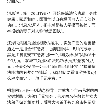
没回来。”
消息说，杨丰斌自1997年开始修炼法轮功后，身体
健康，家庭和睦，因而常以自身经历向人证实法轮
功好。消息来源说，杨丰斌是被人举报而被捕，而
举报者的妻子对人称“就是图钱”。
江泽民集团为企图根除法轮功，实施广泛的迫害措
施之一是用金钱“悬赏”。据明慧网4、5月的报导，
黑龙江省北安市“悬赏”抓一个法轮功学员“奖励”5千
至1万元；双城市为抓3名法轮功学员共“悬赏”七万
元；长春公安局一处5月15日向记者证实了“检举炼
法轮功的有奖金”的规定，称价钱“要看情况提供到什
么程度而定，一般千元左右。”
明慧网3月份一则消息报导，吉林九台市南苇村的两
贪财村民，为领1千元赏金，告发两名任教师的女大
法弟子贴真相资料，后两大法弟子被九台市拘留所