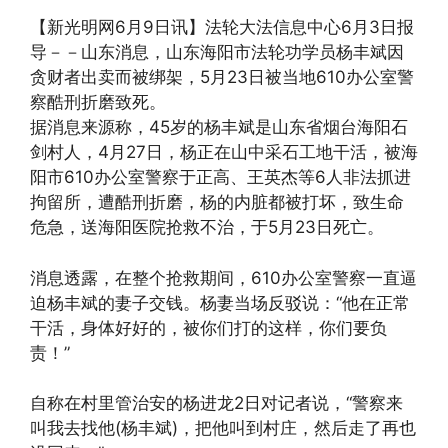
(http://www.epochtimes.com)
【新光明网6月9日讯】法轮大法信息中心6月3日报
导－－山东消息，山东海阳市法轮功学员杨丰斌因
贪财者出卖而被绑架，5月23日被当地610办公室警
察酷刑折磨致死。
据消息来源称，45岁的杨丰斌是山东省烟台海阳石
剑村人，4月27日，杨正在山中采石工地干活，被海
阳市610办公室警察于正高、王英杰等6人非法抓进
拘留所，遭酷刑折磨，杨的内脏都被打坏，致生命
危急，送海阳医院抢救不治，于5月23日死亡。
消息透露，在整个抢救期间，610办公室警察一直逼
迫杨丰斌的妻子交钱。杨妻当场反驳说：“他在正常
干活，身体好好的，被你们打的这样，你们要负
责！”
自称在村里管治安的杨进龙2日对记者说，“警察来
叫我去找他(杨丰斌)，把他叫到村庄，然后走了再也