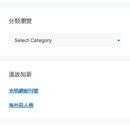
瀏
覽
分類瀏覽
分
類
瀏
覽
溫故知新
光明網創刊號
海外惡人榜