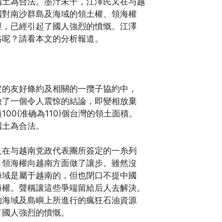
國土為合法。墨汁未干，江澤民又在与越
國對南沙群島及海域的領土權、領海權
徑，已經引起了國人強烈的憤慨。江澤
路呢？請看本文的分析報道。
定的友好條約及相關的一攬子協約中，
做了一個令人震惊的結論，即變相放棄
00(准确為110)個台灣的領土面積。
國土為合法。
又在与越南党政代表團所簽定的一糸列
、領海權向越南方面做了讓步。雖然沒
海域是屬于越南的，但也閉口不提中國
海權。聲稱讓這些爭端留給后人去解決。
的海域及島嶼上所進行的瘋狂石油資源
了國人強烈的憤慨。