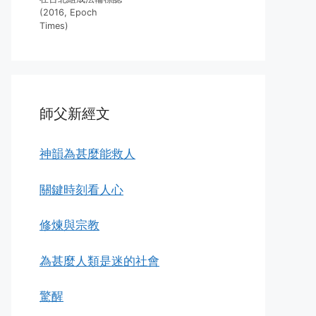
(2016, Epoch
Times)
師父新經文
神韻為甚麼能救人
關鍵時刻看人心
修煉與宗教
為甚麼人類是迷的社會
驚醒