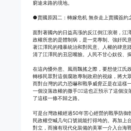
窮途未路的境地。
●賣國原因二：轉嫁危机 無奈走上賣國簽約
面對著國內的日益高漲的反江倒江浪潮，江
政權所患的是體制病，是一党專制、強奸民
著江澤民的殘暴統治和對民意、人權的肆意
清了江澤民的丑惡嘴臉。人民不甘心奴役、
在這內懮外患、風雨飄搖之際，要想使江氏
轉移民眾對這個腐敗專制政府的視線，將大
而對台灣的武力恐嚇和戰爭威脅正是在這樣
一個沒落政權的撒手，這也正預示了這個沒
了這樣一條不歸之路。
可是台灣政權經過50年苦心經營的戰爭防御
民政權空喊几句口號就能打得垮的。再加上
對立，而擁有現代化裝備的美軍一介入台海