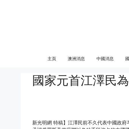
Skip
to
content
主頁
澳洲消息
中國消息
國家元首江澤民為
(http://www.epochtimes.com)
新光明網 特稿】江澤民前不久代表中國政府