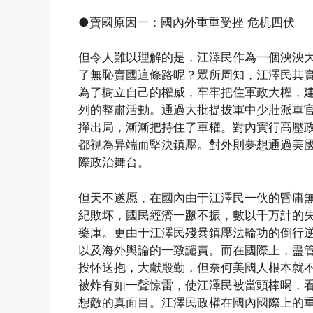
●賣國原因一：國內外重重受挫 危机四伏
但令人難以理解的是，江澤民作為一個泱泱
了無恥賣國這條路呢？眾所周知，江澤民其
為了樹立自己的權威，牢牢把住軍政大權，
列的整肅活動。通過大批提拔軍中少壯派軍
攆出局，漸漸把持住了軍權。對內實行高壓
都視為异端而堅決鎮壓。對外則夢想通過美
際政治舞台。
但天不遂愿，在國內由于江澤民一伙的昏庸
紀敗坏，國民經濟一蹶不振，數以千万計的
藥庫。更由于江澤民殘暴鎮壓法輪功的倒行
以及海外輿論的一致譴責。而在國際上，盡
投怀送抱，大獻殷勤，但奈何美國人根本就
被炸有如一聲惊雷，使江澤民被當頭棒喝，
想敵的真面目。江澤民政權在國內國際上的