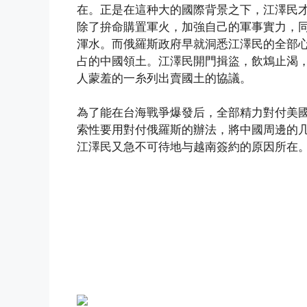
在。正是在這种大的國際背景之下，江澤民
除了拚命購置軍火，加強自己的軍事實力，
渾水。而俄羅斯政府早就洞悉江澤民的全部
占的中國領土。江澤民開門揖盜，飲鴆止渴
人蒙羞的一糸列出賣國土的協議。
為了能在台海戰爭爆發后，全部精力對付美
索性要用對付俄羅斯的辦法，將中國周邊的几
江澤民又急不可待地与越南簽約的原因所在
(http://www.dajiyuan.com)