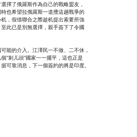
才選擇了俄羅斯作為自己的戰略盟友，
同時也希望拉俄羅斯一道攪這趟戰爭的
心机，假借聯合之際趁机提出索要所強
，至此已是別無選擇，親手簽下了令國
國可能的介入。江澤民一不做、二不休，
個“刺儿頭”國家一一擺平，這也正是
。据可靠消息，下一個簽約的將是印度。