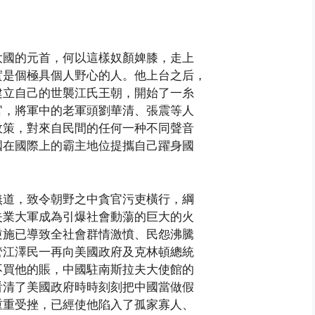
大國的元首，何以這樣奴顏婢膝，走上
實是個極具個人野心的人。他上台之后，
建立自己的世襲江氏王朝，開始了一糸
官，將軍中的老軍頭劉華清、張震等人
政策，對來自民間的任何一种不同聲音
國在國際上的霸主地位提攜自己躍身國
無道，致令朝野之中貪官污吏橫行，綱
失業大軍成為引爆社會動蕩的巨大的火
逆施已導致全社會群情激憤、民怨沸騰
管江澤民一再向美國政府及克林頓總統
不買他的賬，中國駐南斯拉夫大使館的
看清了美國政府時時刻刻把中國當做假
重重受挫，已經使他陷入了孤家寡人、