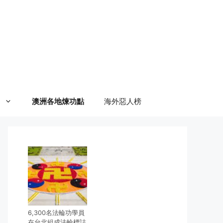
澳洲各地煉功點
海外惡人榜
6,300名法輪功學員
在台北組成法輪標誌