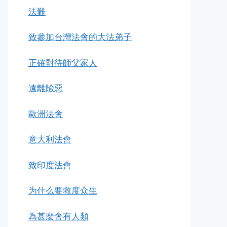
法難
致參加台灣法會的大法弟子
正確對待師父家人
遠離險惡
歐洲法會
意大利法會
致印度法會
为什么要救度众生
為甚麼會有人類