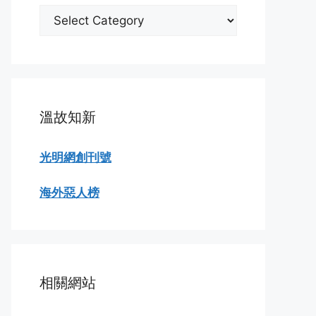
分
類
瀏
覽
溫故知新
光明網創刊號
海外惡人榜
相關網站