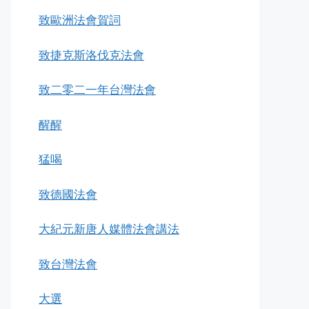
致歐洲法會賀詞
致捷克斯洛伐克法會
致二零二一年台灣法會
醒醒
猛喝
致德國法會
大紀元新唐人媒體法會講法
致台灣法會
大選