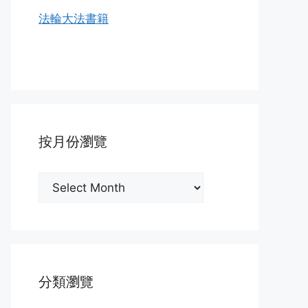
法輪大法書籍
按月份瀏覽
按
月
份
瀏
覽
分類瀏覽