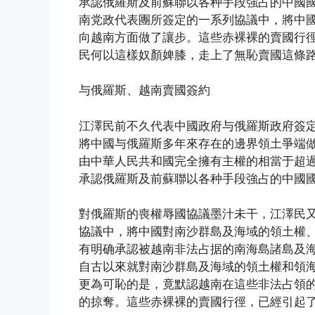
承認俄羅斯及前蘇聯以各种手段強占的中國
南党政代表團所簽定的一系列協議中，將中
向越南方面做了讓步。這些赤裸裸的賣國行
民何以這樣奴顏婢膝，走上了無恥賣國這條
与俄羅斯、越南賣國簽約
江澤民前不久代表中國政府与俄羅斯政府簽
將中國与俄羅斯多年來存在的邊界領土爭端
由中華人民共和國完全擁有主權的相當于超過1
承認俄羅斯及前蘇聯以各种手段強占的中國
對俄羅斯的喪權辱國協議墨汁未干，江澤民
協議中，將中國對南沙群島及海域的領土權
有明确承認被越南非法占据的南海島諸島及
自古以來就對南沙群島及海域的領土權和領
更為可恥的是，竟默認越南在這些非法占領
的掠奪。這些赤裸裸的賣國行徑，已經引起