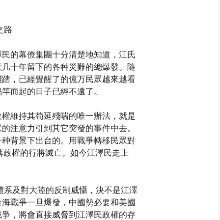
之路
澤民的幕僚集團十分清楚地知道，江氏
意几十年留下的各种災難的總爆發。隨
踐踏，已經覺醒了的億万民眾越來越看
揭竿而起的日子已經不遠了。
政權維持其苟延殘喘的唯一辦法，就是
眾的注意力引到其它突發的事件中去。
一种背景下出台的。用戰爭轉移民眾對
落政權的行將滅亡。如今江澤民走上
體系及對大陸的反制威懾，決不是江澤
台海戰爭一旦爆發，中國勢必要和美國
戰爭，將會直接威脅到江澤民政權的存