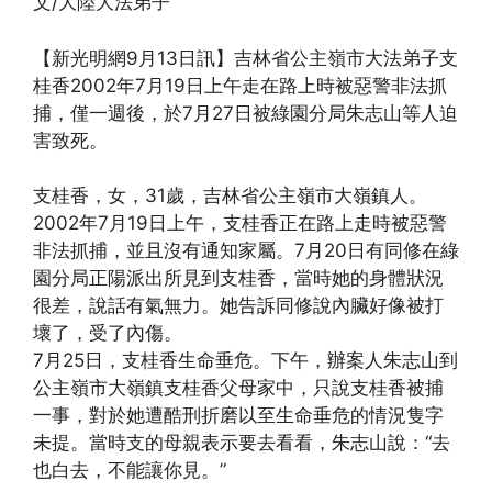
文/大陸大法弟子
【新光明網9月13日訊】吉林省公主嶺市大法弟子支
桂香2002年7月19日上午走在路上時被惡警非法抓
捕，僅一週後，於7月27日被綠園分局朱志山等人迫
害致死。
支桂香，女，31歲，吉林省公主嶺市大嶺鎮人。
2002年7月19日上午，支桂香正在路上走時被惡警
非法抓捕，並且沒有通知家屬。7月20日有同修在綠
園分局正陽派出所見到支桂香，當時她的身體狀況
很差，說話有氣無力。她告訴同修說內臟好像被打
壞了，受了內傷。
7月25日，支桂香生命垂危。下午，辦案人朱志山到
公主嶺市大嶺鎮支桂香父母家中，只說支桂香被捕
一事，對於她遭酷刑折磨以至生命垂危的情況隻字
未提。當時支的母親表示要去看看，朱志山說：“去
也白去，不能讓你見。”