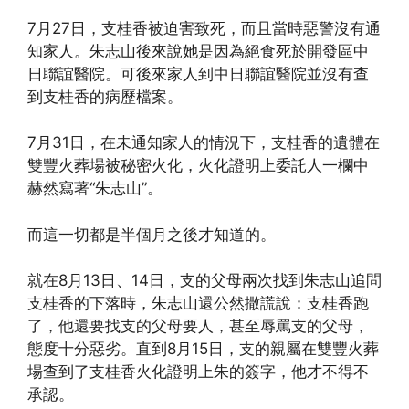
7月27日，支桂香被迫害致死，而且當時惡警沒有通
知家人。朱志山後來說她是因為絕食死於開發區中
日聯誼醫院。可後來家人到中日聯誼醫院並沒有查
到支桂香的病歷檔案。
7月31日，在未通知家人的情況下，支桂香的遺體在
雙豐火葬場被秘密火化，火化證明上委託人一欄中
赫然寫著“朱志山”。
而這一切都是半個月之後才知道的。
就在8月13日、14日，支的父母兩次找到朱志山追問
支桂香的下落時，朱志山還公然撒謊說：支桂香跑
了，他還要找支的父母要人，甚至辱罵支的父母，
態度十分惡劣。直到8月15日，支的親屬在雙豐火葬
場查到了支桂香火化證明上朱的簽字，他才不得不
承認。