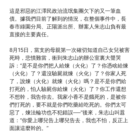
這是邪惡的江澤民政治流氓集團欠下的又一筆血
債。據我們目前了解到的情況，在整個事件中，長
春市綠園分局、正陽派出所、辦案人朱志山負有最
直接的主要責任。
8月15日，當支的母親第一次確切知道自己女兒被害
死時，悲憤難當，衝到朱志山的辦公室裏大聲哭
訴：“是不是你們把人給煉（火化）了？你憑啥給煉
（火化）了？還沒驗屍就煉（火化）了？你家人死
了，說煉（火化）就煉（火化）嗎？是不是你們給
打死的，怕人驗屍你給煉（火化）了？你工作還想
不想幹，我告你去。我家小香不是餓死的，是被你
們打死的，要不就是你們吃藥給吃死的。你們太可
惡了，煉法輪功也不犯錯誤──”後來，朱志山叫囂
道：“你愛上哪兒告上哪兒告去，我也不怕，反正上
面讓這麼幹的。”