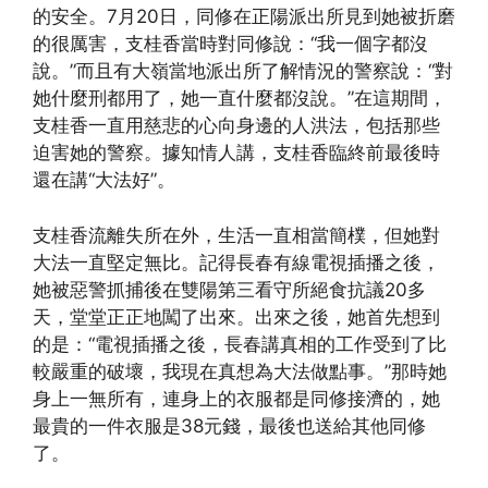
的安全。7月20日，同修在正陽派出所見到她被折磨
的很厲害，支桂香當時對同修說：“我一個字都沒
說。”而且有大嶺當地派出所了解情況的警察說：“對
她什麼刑都用了，她一直什麼都沒說。”在這期間，
支桂香一直用慈悲的心向身邊的人洪法，包括那些
迫害她的警察。據知情人講，支桂香臨終前最後時
還在講“大法好”。
支桂香流離失所在外，生活一直相當簡樸，但她對
大法一直堅定無比。記得長春有線電視插播之後，
她被惡警抓捕後在雙陽第三看守所絕食抗議20多
天，堂堂正正地闖了出來。出來之後，她首先想到
的是：“電視插播之後，長春講真相的工作受到了比
較嚴重的破壞，我現在真想為大法做點事。”那時她
身上一無所有，連身上的衣服都是同修接濟的，她
最貴的一件衣服是38元錢，最後也送給其他同修
了。