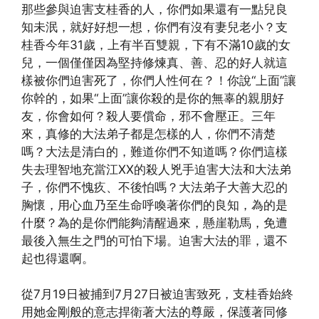
那些參與迫害支桂香的人，你們如果還有一點兒良
知未泯，就好好想一想，你們有沒有妻兒老小？支
桂香今年31歲，上有半百雙親，下有不滿10歲的女
兒，一個僅僅因為堅持修煉真、善、忍的好人就這
樣被你們迫害死了，你們人性何在？！你說“上面”讓
你幹的，如果“上面”讓你殺的是你的無辜的親朋好
友，你會如何？殺人要償命，邪不會壓正。三年
來，真修的大法弟子都是怎樣的人，你們不清楚
嗎？大法是清白的，難道你們不知道嗎？你們這樣
失去理智地充當江XX的殺人兇手迫害大法和大法弟
子，你們不愧疚、不後怕嗎？大法弟子大善大忍的
胸懷，用心血乃至生命呼喚著你們的良知，為的是
什麼？為的是你們能夠清醒過來，懸崖勒馬，免遭
最後入無生之門的可怕下場。迫害大法的罪，還不
起也得還啊。
從7月19日被捕到7月27日被迫害致死，支桂香始終
用她金剛般的意志捍衛著大法的尊嚴，保護著同修