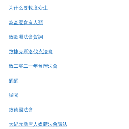
为什么要救度众生
為甚麼會有人類
致歐洲法會賀詞
致捷克斯洛伐克法會
致二零二一年台灣法會
醒醒
猛喝
致德國法會
大紀元新唐人媒體法會講法