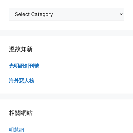
分
類
瀏
覽
溫故知新
光明網創刊號
海外惡人榜
相關網站
明慧網