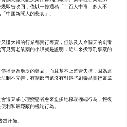
未幾即告收回，僅以一條通稿「二百人中毒、多人不
為「中國新聞人的悲哀」。
計又賺大錢的行業都實行專賣，但涉及人命關天的劇毒
處可見賣老鼠藥的小販就是證明，近年來投毒刑事案的
、傳播更為廣泛的藥品，而且基本上監管失控，因為這
上法制不完善，有關部門還沒有對這些劇毒品實行嚴厲
社會遺棄或心理變態者愈來愈多地採取極端行為，報復
最便利和最隱蔽的極端行為。
者當汗顏。