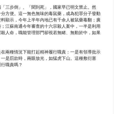
稱「三步倒」、「聞到死」，國家早已明文禁止。然
十分方便。這一無色無味的毒鼠藥，成為犯罪分子發動
資料顯示，今年上半年內地已有千余人被鼠藥毒翻；廣
藥；江蘇南通今年審查的十六宗殺人案中，一半是利用
謀殺人命，職能管理部門卻視若無睹、無動於中，如果
是在兩種情況下能打起精神履行職責：一是有領導批示
；一是罰款時，兩眼放光，如猛虎下山。這種敷衍塞
履行職責嗎？
uangming.org)