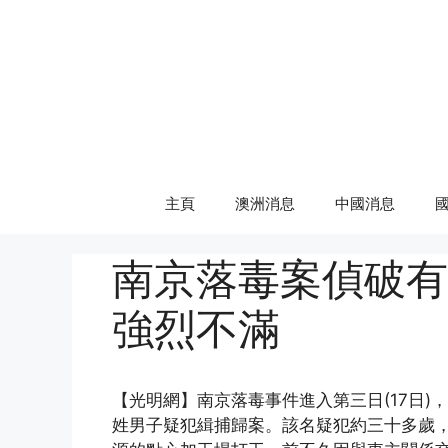
Skip
to
content
主頁
澳洲消息
中國消息
南京落毒案偵破有
強烈不滿
【光明網】南京落毒事件進入第三日(17日
姓男子疑犯緝捕歸案。該名疑犯約三十多歲