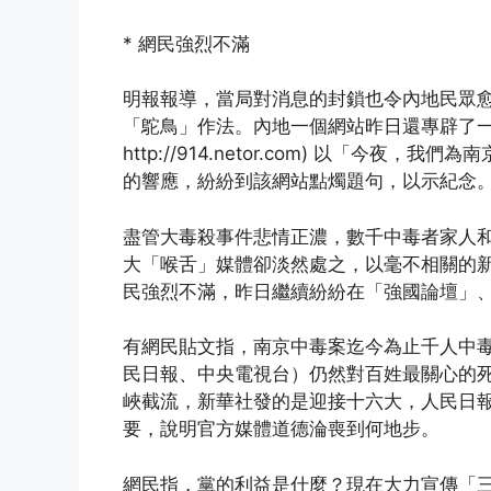
* 網民強烈不滿
明報報導，當局對消息的封鎖也令內地民眾
「鴕鳥」作法。內地一個網站昨日還專辟了
http://914.netor.com) 以「今
的響應，紛紛到該網站點燭題句，以示紀念
盡管大毒殺事件悲情正濃，數千中毒者家人
大「喉舌」媒體卻淡然處之，以毫不相關的
民強烈不滿，昨日繼續紛紛在「強國論壇」
有網民貼文指，南京中毒案迄今為止千人中
民日報、中央電視台）仍然對百姓最關心的
峽截流，新華社發的是迎接十六大，人民日
要，說明官方媒體道德淪喪到何地步。
網民指，黨的利益是什麼？現在大力宣傳「