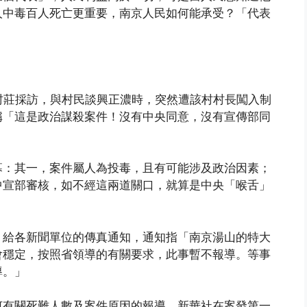
人中毒百人死亡更重要，南京人民如何能承受？「代表
村莊採訪，與村民談興正濃時，突然遭該村村長闖入制
稱「這是政治謀殺案件！沒有中央同意，沒有宣傳部同
幕：其一，案件屬人為投毒，且有可能涉及政治因素；
中宣部審核，如不經這兩道關口，就算是中央「喉舌」
）給各新聞單位的傳真通知，通知指「南京湯山的特大
會穩定，按照省領導的有關要求，此事暫不報導。等事
導。」
何有關死難人數及案件原因的報導。新華社在案發第一