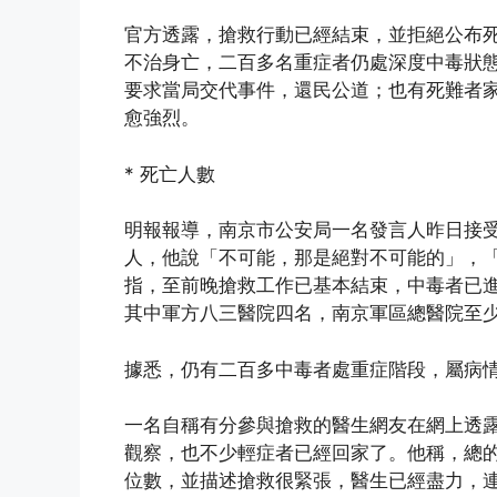
官方透露，搶救行動已經結束，並拒絕公布
不治身亡，二百多名重症者仍處深度中毒狀
要求當局交代事件，還民公道；也有死難者
愈強烈。
* 死亡人數
明報報導，南京市公安局一名發言人昨日接
人，他說「不可能，那是絕對不可能的」，
指，至前晚搶救工作已基本結束，中毒者已
其中軍方八三醫院四名，南京軍區總醫院至
據悉，仍有二百多中毒者處重症階段，屬病
一名自稱有分參與搶救的醫生網友在網上透
觀察，也不少輕症者已經回家了。他稱，總
位數，並描述搶救很緊張，醫生已經盡力，