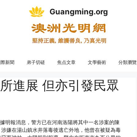
Guangming.org
國際新聞
弟子切磋
焦点文章
文學藝術
分類瀏覽
所進展 但亦引發民眾
)，據明報消息，警方已在河南洛陽將其中一名涉案的陳
，涉嫌在湯山鎮水井落毒後逃亡外地，他曾在被疑為毒