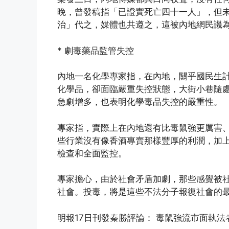
晚，曾發稿指「已證實死亡四十一人」，但
治」代之，媒體也共遵之，這被內地網民譏
* 劇毒藥品監管失控
內地一名化學專家指，在內地，關乎國民生
化學品，卻面臨嚴重失控狀態，大街小巷隨
急劇增多，也表明化學毒品失控的嚴重性。
專家指，實際上在內地還有比毒鼠強更厲害
些行業沒有像香酒專賣那樣豐厚的利潤，加
檢查和全面監控。
專家擔心，由於社會矛盾加劇，那些感覺被
社會。投毒，將是這些不法分子報復社會的
明報17日刊發秦勝評論： 毒鼠強流市面執法