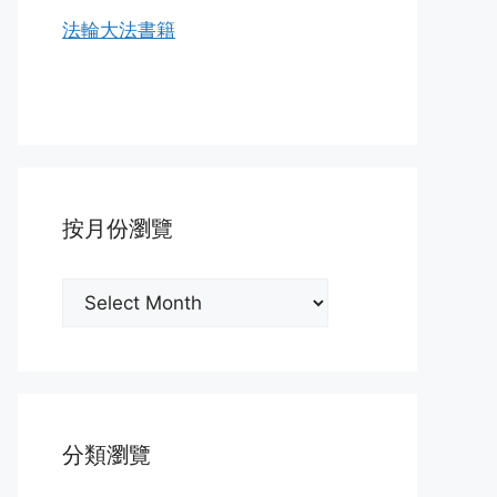
法輪大法書籍
按月份瀏覽
按
月
份
瀏
覽
分類瀏覽