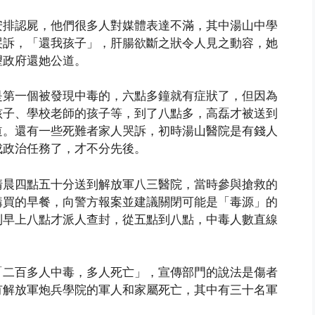
安排認屍，他們很多人對媒體表達不滿，其中湯山中學
哭訴，「還我孩子」，肝腸欲斷之狀令人見之動容，她
望政府還她公道。
是第一個被發現中毒的，六點多鐘就有症狀了，但因為
孩子、學校老師的孩子等，到了八點多，高磊才被送到
道。還有一些死難者家人哭訴，初時湯山醫院是有錢人
成政治任務了，才不分先後。
清晨四點五十分送到解放軍八三醫院，當時參與搶救的
購買的早餐，向警方報案並建議關閉可能是「毒源」的
到早上八點才派人查封，從五點到八點，中毒人數直線
「二百多人中毒，多人死亡」，宣傳部門的說法是傷者
有解放軍炮兵學院的軍人和家屬死亡，其中有三十名軍