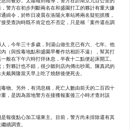
交惡而被炒。太陽報則報導，警方在距南京九百公里的
示，警方在初步判斷兩名在和盛園打工的夥計有重大嫌
據通緝令，於昨日凌晨在洛陽火車站將兩名疑犯抓獲，
官接受查詢時既不肯定也不否定，只是稱「案件還在調
縣人，今年三十多歲，到湯山做生意已有六、七年。他
房內（與投毒地點和盛園早餐作坊相距不遠），幫其打
店一般在下午六時打烊休息，半夜十二點便起床開工。
處；對夥計也不錯，很少聽到店內傳出吵罵。陳真武的
妹夫戴興隆當天早上吃了燒餅後便死去。
劇毒物。另外，有消息稱，死亡人數由前天的二百四十
慘重，是因為當地警方在接獲報案後三小時才查封該
機是報復點心加工場東主。目前，警方尚未排除還有其
在繼續調查。