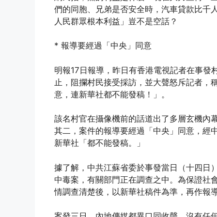
們的同胞、兄弟是否安全時，汽車貸款比千
人民群眾根本利益」豈不是空話？
* 報導要經過「中央」同意
明報17日報導，昨日有香港電視記者在事發
止，阻攔村民接受採訪，並大聲怒斥記者，
意，連新華社都不能發稿！」。
該名村官在攝像機前的話道出了多層玄機內
其二，案件的報導要經過「中央」同意，經
新華社「都不能發稿。」
據了解，中共江蘇省委於事發當日（十四日
中毒案，有關部門正在調查之中。為保證社
情調查清楚後，以新華社稿件為準，再作報
案發三日，內地傳媒都異口同收聲，沒有任