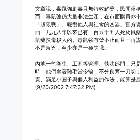
文章說，毒鼠強劇毒且無特效解藥，民間俗
而，毒鼠強仍大量非法生產，在市面購買亦
「超限戰」、報復他人與社會的凶器。官方
西一九九八年以來已有一百五十五人死於鼠
鼠藥投毒殺人的。毒鼠強有禁不止而且一再
不是幫兇，至少亦是一種失職。
內地一些衛生、工商等管理、執法部門，只
時，他們拿著雞毛當令箭，不分良莠一刀切
責、滿足小圈子與個人利益的作法，能算是
(9/20/2002 7:47:32 PM)
(http://www.xing