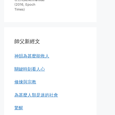
(2016, Epoch
Times)
師父新經文
神韻為甚麼能救人
關鍵時刻看人心
修煉與宗教
為甚麼人類是迷的社會
驚醒