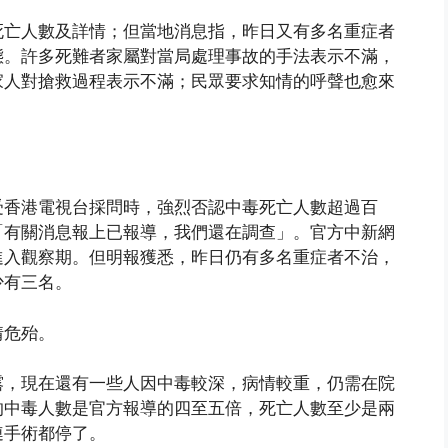
死亡人數及詳情；但當地消息指，昨日又有多名重症者
態。許多死難者家屬對當局處理事故的手法表示不滿，
家人對搶救過程表示不滿；民眾要求知情的呼聲也愈來
受香港電視台採問時，強烈否認中毒死亡人數超過百
「有關消息報上已報導，我們還在調查」。官方中新網
進入觀察期。但明報獲悉，昨日仍有多名重症者不治，
少有三名。
情危殆。
露，現在還有一些人因中毒較深，病情較重，仍需在院
的中毒人數是官方報導的四至五倍，死亡人數至少是兩
連手術都停了。