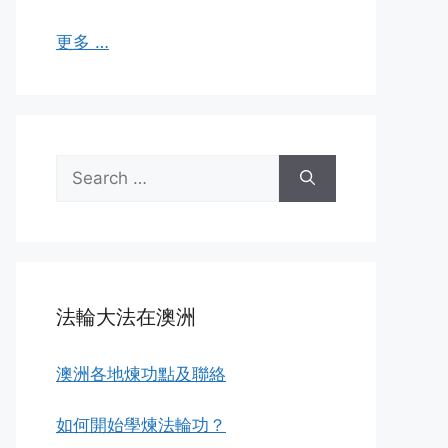
更多 …
Search
for:
法輪大法在澳洲
澳洲各地煉功點及聯絡
如何開始學煉法輪功？