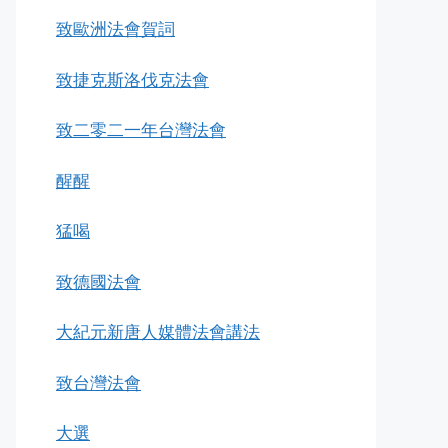
致歐洲法會賀詞
致捷克斯洛伐克法會
致二零二一年台灣法會
醒醒
猛喝
致德國法會
大紀元新唐人媒體法會講法
致台灣法會
大選