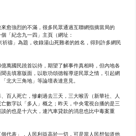
愈來愈強烈的不滿，很多民眾通過互聯網指摘當局的
一個「紀念九一四」主頁（網址：
夜，我們為南京祈禱」為題，收錄湯山死難者的姓名，得到許多網民
。
和億萬國民蹺首以待，期望了解事件真相時，但內地各
新聞去填塞版面，以歌功頌德報導逆民眾之情，引起網
、「北大三角地」等論壇表達意見。
毒、百人死亡，慘劇過去三天，三大喉舌（新華社、人
死亡數字以「多人」概之；昨天，中央電視台播的是三
報談的也是十六大，連汽車貸款的消息也比中毒案重
三個代表」，人民利益高於一切，可是當人民想知道他