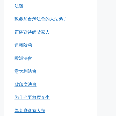
法難
致參加台灣法會的大法弟子
正確對待師父家人
遠離險惡
歐洲法會
意大利法會
致印度法會
为什么要救度众生
為甚麼會有人類