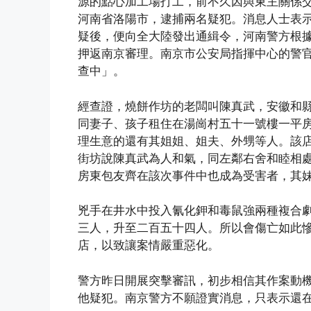
源的點心加工場打工，前不久因與東主關係
河南省洛陽市，逮捕兩名疑犯。消息人士表
疑後，便向全大陸發出通緝令，河南警方根
押返南京審理。南京市公安局指揮中心的警
查中」。
經查證，燒餅作坊的老闆叫陳真武，安徽和
同妻子、孩子租住在湯崗村五十一號樓一平
理生意的還有其姐姐、姐夫、外甥等人。該
街坊說陳真武為人和氣，同左鄰右舍和睦相
房東包友齊在該次事件中也成為受害者，其
兇手在井水中投入氰化鉀和毒鼠強兩種複合
三人，升至二百五十四人。所以會傷亡如此
店，以致讓案情嚴重惡化。
警方昨日開展突擊審訊，初步相信其作案動
他疑犯。南京警方不願證實消息，只表示還