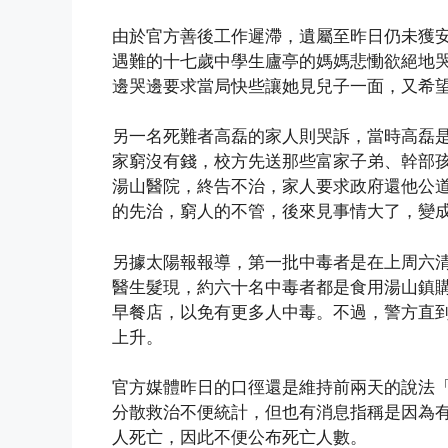
由於官方善後工作遲滯，遺屬至昨日仍未獲
遇難的十七歲中學生廬亭的媽媽悲慟欲絕地
邊哭邊要求當局快些讓她見兒子一面，又希
另一名死難者高磊的家人則哭訴，當時高磊
家窮沒有錢，校方先送那些富家子弟、幹部
湯山醫院，終告不治，家人要求政府還他公
的先治，窮人的不管，後來見事情大了，變
另據太陽報報導，第一批中毒者是在上周六
醫生髮現，約六十名中毒者都是食用湯山鎮
早餐店，以免有更多人中毒。不過，警方直
上升。
官方媒體昨日的口徑還是維持前兩天的說法
分散救治不便統計，但也有消息指稱是因為
人死亡，因此不便公布死亡人數。