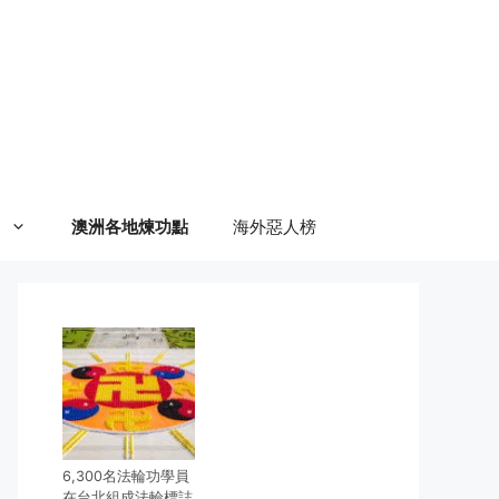
澳洲各地煉功點
海外惡人榜
6,300名法輪功學員
在台北組成法輪標誌