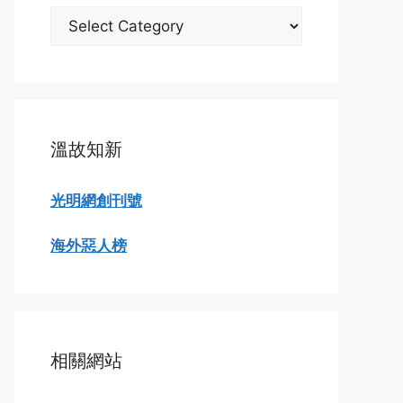
分
類
瀏
覽
溫故知新
光明網創刊號
海外惡人榜
相關網站