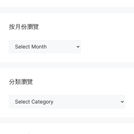
按月份瀏覽
按
月
份
瀏
覽
分類瀏覽
分
類
瀏
覽