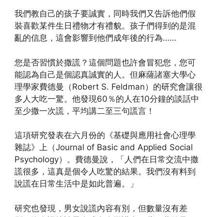
我們教自己的孩子要誠實，同時我們又告訴他們假
裝喜歡某件生日禮物才有禮貌。孩子們得到的是混
亂的信息，這會影響到他們成年後的行為……
您是否習慣於撒謊？這個問題也許會冒犯您，您可
能認為自己是個認真誠實的人。但麻薩諸塞大學心
理學家費德曼（Robert S. Feldman）的研究會讓很
多人大吃一驚。他發現60％的人在10分鐘的談話中
至少撒一次謊，平均講二至三句謊言！
這項研究發表在六月份的《基礎與應用社會心理學
雜誌》上（Journal of Basic and Applied Social
Psychology）。費德曼說，「人們在日常交流中撒
謊很多，這真是個令人吃驚的結果。我們沒有料到
說謊在日常生活中是如此普遍。」
研究也發現，男女說謊內容有別，但數量沒有差