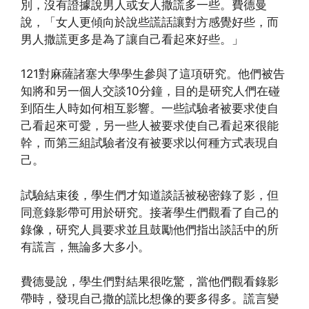
別，沒有證據說男人或女人撒謊多一些。費德曼
說，「女人更傾向於說些謊話讓對方感覺好些，而
男人撒謊更多是為了讓自己看起來好些。」
121對麻薩諸塞大學學生參與了這項研究。他們被告
知將和另一個人交談10分鐘，目的是研究人們在碰
到陌生人時如何相互影響。一些試驗者被要求使自
己看起來可愛，另一些人被要求使自己看起來很能
幹，而第三組試驗者沒有被要求以何種方式表現自
己。
試驗結束後，學生們才知道談話被秘密錄了影，但
同意錄影帶可用於研究。接著學生們觀看了自己的
錄像，研究人員要求並且鼓勵他們指出談話中的所
有謊言，無論多大多小。
費德曼說，學生們對結果很吃驚，當他們觀看錄影
帶時，發現自己撒的謊比想像的要多得多。謊言變