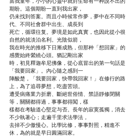
當我童年，小小的心靈中就對生命有一种說不出的
期盼。這個期盼一直到我出家，
仍未找到答案。而且小時候常作夢，夢中在不同時
代、不同社會群中出生、成長到
死亡，循環往复。夢境是如此真實，也因此從小很
自然的就淡泊名利。光陰似箭，
我在時光的推移下日漸成熟，但那种「想回家」的
感覺始終縈繞心頭。猶記剛出家
時，初見釋迦牟尼佛像，從心底冒出的第一句話是
「我要回家」。內心隨之感到一
陣酸楚，「我要回家，快帶我回家！」在修行的路
上，為了追尋夢想，吃盡苦頭。
遭受病痛業力折磨、斷絕世俗情、禁語靜修閉關
等，關關都得過，事事都得闖，樣
樣都在考驗道心堅定与否。長年的寂寞孤獨，消去
不少執著心；走遍千里求法學法，
去掉不少傲慢心。比學比修，事事對照，精進不
休，為的就是早日圓滿回家。