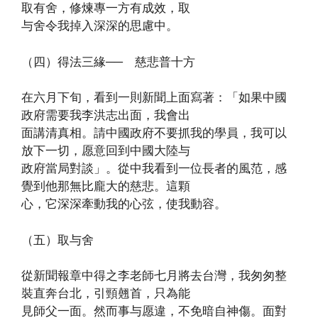
取有舍，修煉專一方有成效，取
与舍令我掉入深深的思慮中。
（四）得法三緣── 慈悲普十方
在六月下旬，看到一則新聞上面寫著：「如果中國
政府需要我李洪志出面，我會出
面講清真相。請中國政府不要抓我的學員，我可以
放下一切，愿意回到中國大陸与
政府當局對談」。從中我看到一位長者的風范，感
覺到他那無比龐大的慈悲。這顆
心，它深深牽動我的心弦，使我動容。
（五）取与舍
從新聞報章中得之李老師七月將去台灣，我匆匆整
裝直奔台北，引頸翹首，只為能
見師父一面。然而事与愿違，不免暗自神傷。面對