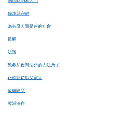
關鍵時刻看人心
修煉與宗教
為甚麼人類是迷的社會
驚醒
法難
致參加台灣法會的大法弟子
正確對待師父家人
遠離險惡
歐洲法會