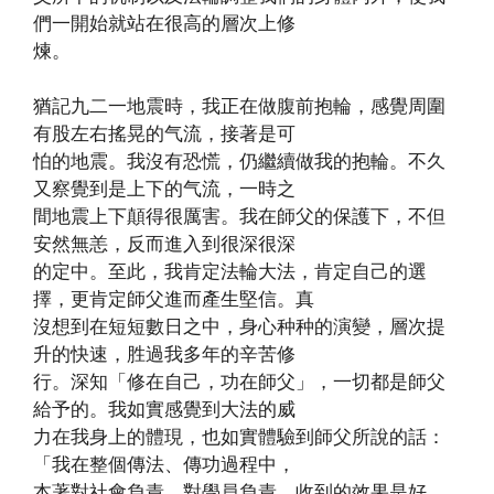
們一開始就站在很高的層次上修
煉。
猶記九二一地震時，我正在做腹前抱輪，感覺周圍
有股左右搖晃的气流，接著是可
怕的地震。我沒有恐慌，仍繼續做我的抱輪。不久
又察覺到是上下的气流，一時之
間地震上下顛得很厲害。我在師父的保護下，不但
安然無恙，反而進入到很深很深
的定中。至此，我肯定法輪大法，肯定自己的選
擇，更肯定師父進而產生堅信。真
沒想到在短短數日之中，身心种种的演變，層次提
升的快速，胜過我多年的辛苦修
行。深知「修在自己，功在師父」，一切都是師父
給予的。我如實感覺到大法的威
力在我身上的體現，也如實體驗到師父所說的話：
「我在整個傳法、傳功過程中，
本著對社會負責，對學員負責，收到的效果是好