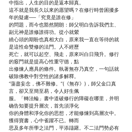
中指出，人生的目的是返本歸真。
這不就是我長久以來的愿望嗎？在修行時曾困擾多
年的疑慮──「究竟是誰在修」
的問題，而今也豁然開朗：師父明白告訴我們主、
副元神是誰修誰得功。從小就縈
繞心頭的期盼也真相大白，原來我一直在等待的就
是這性命雙修的法門。人不經歷
死亡，就可以起空、飛走，原來叫白日飛升。修行
的竅門就是提高心性重守德，點
出修煉人應具的條件。執著無存乃真空，一句話就
破除佛教中對空性的諸多解釋。
“蕩盡妄念，佛不難修。”(《無存》)，師父金口真
言，卻又至簡至易，令人好生佩
服。「轉法輪」書中道破修行的障礙在哪里，并明
确告知要提升層次，首先須淨化
你的身體和淨化你的思想，才能修煉到高層次中。
獲得寶書，心中雀躍不已。轉而
思及多年所學之法門，平添躊躇。不二法門勢必有