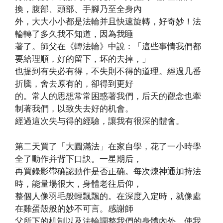
換，腹部、頭部、手腳乃至全身內
外，大大小小都是法輪并且快速旋轉，好奇妙！法
輪轉了多久我不知道，因為我睡
著了。師父在《轉法輪》中說：「這些事情我們都
要給理順，好的留下，坏的去掉，」
也提到有失必有得，不失則不得的道理。經過几番
折騰，舍去原有的，卻得到更好
的。常人的思想常常困惑著我們，后天的觀念也牽
制著我們，以致失去好的机會。
經過這次失与得的經驗，讓我有很深的體會。
第二天買了「大圓滿法」在家自學，花了一小時學
全了動作并背下口訣。一星期后，
再買錄影帶确認動作是否正确。每次煉神通加持法
時，能量場很大，身體老往后仰，
整個人像羽毛般輕飄飄的。在深度入定時，就像處
在雞蛋殼般的妙不可言。感謝師
父所下的机制以及法輪調整我們的身體內外，使我