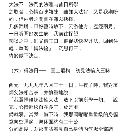
大法不二法門的法理与昔日所學
之取舍，心情百味雜陳。雖知大法好，又是我期盼
的，但兩者之間實在難以抉擇。
几多翻騰，只好暫時放下，云游他方，歷經兩月。
一日听聞好友生病，我前往探望。
閑談之中，師父借其口，催促我快學此法。回到住
處，重閱「轉法輪」，沉思再三，
終於做下決定。
（六）得法日── 喜上眉梢，初見法輪入三昧
西元一九九九年八月三十一日，午夜子時。我對著
師父法相合掌，并慎重地說：
「我選擇修煉法輪大法，放下以前所學一切。」說
完，心情輕松自在多了，於是准
備就寢。當我一躺下時，我那圓嘟嘟重量級的身軀
竟向空彈起，离床面約有二十公
分的高度，剎那間我看見自己身體內气脈全部調