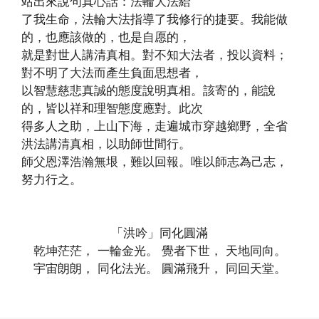
站出來說句真心話：法輪大法給
了我生命，法輪大法指導了我修行的捷要。我能做
的，也應該做的，也是自愿的，
就是對世人講清真相。對不知大法者，投以資料；
對不明了大法而產生負面思想者，
以智慧慈悲真誠的態度說明真相。該寄的，能說
的，皆以祥和理智態度應對。此次
得多人之助，上山下海，走遍城市穿越鄉野，全省
洪法講清真相，以助師世間行。
師父恩澤浩瀚無垠，難以回報。唯以師志為己志，
努力行之。
「洪吟」同化圓滿
乾坤茫茫， 一輪金光。 覺者下世， 天地同向。
宇宙朗朗， 同化法光。 圓滿飛升， 同回天堂。