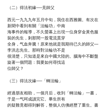
（二）得法初緣──見師父
西元一九九九年五月中旬，我住在西雅圖。有次在
新聞中看到有關「法輪功」中南
海事件的報導，不久螢幕上出現一位身穿金黃色服
裝的先生，剎那間一股電流貫穿
全身，气血奔騰！原來他就是我期待已久的師父—
李洪志先生。那時對法輪功不是
很清楚，只知道是來自中國大陸的。腦海中不斷盤
旋著一個問題：我要如何尋找這
位師父？
（三）得法次緣──「轉法輪」
經過朋友相助，一個月后，收到「轉法輪」一書，
于是一气呵成讀完它。畢生所有
的疑難竟都得到解答，整個人仿佛經歷了重生。書