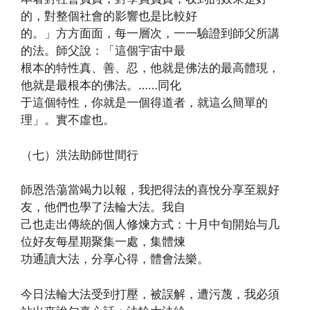
的，對整個社會的影響也是比較好
的。」方方面面，每一層次，一一驗證到師父所講
的法。師父說：「這個宇宙中最
根本的特性真、善、忍，他就是佛法的最高體現，
他就是最根本的佛法。……同化
于這個特性，你就是一個得道者，就這么簡單的
理」。實不虛也。
（七）洪法助師世間行
師恩浩蕩當竭力以報，我把得法的喜悅分享至親好
友，他們也學了法輪大法。我自
己也走出傳統的個人修煉方式：十月中旬開始与几
位好友每星期聚集一處，集體煉
功通讀大法，分享心得，體會法樂。
今日法輪大法受到打壓，被誤解，遭污蔑，我必須