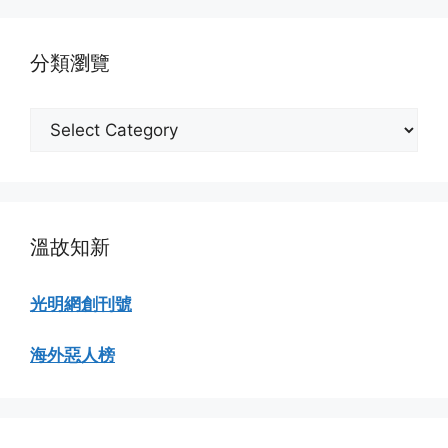
瀏
覽
分類瀏覽
分
類
瀏
覽
溫故知新
光明網創刊號
海外惡人榜