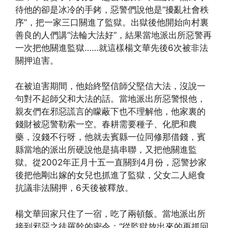
待他的卻是冰冷的手銬，惡警們說他是“擾亂社會秩
序”，把一家三口關進了監獄。出獄後他開始向村裏
善良的人們講“法輪大法好”，結果當地派出所惡警再
一次把他關進監獄……就這樣楊文華先後6次被非法
關押迫害。
在被迫害期間，他始終堅信師父堅信大法，沒說一
句對不起師父和大法的話。當地派出所惡警恨他，
親友們在邪惡謊言的矇蔽下也不理解他，他家裏的
錢財被惡警勒索一空。春耕需要種子、化肥和農
藥，沒錢不行呀，他就去賓縣一位同修那借錢，賓
縣當地的派出所硬說他是搞串聯，又把他關進監
獄。從2002年正月十五一直關到4月份，惡警抄家
後把他剛出嫁的女兒也抓進了監獄，父女二人絕食
抗議非法關押，6天後被釋放。
楊文華回家只住了一宿，吃了兩頓飯。當地派出所
接到邪惡之徒羅幹的密令：“從監獄放出來的再抓回