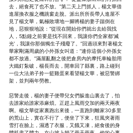
去，絕食死了也不放。”第二天上門抓人，楊文華借
進屋換衣服之機跳窗走脫。派出所所長帶人進屋不
見了楊文華，氣極敗壞地一腳將楊的妻子踹倒在
地，惡狠狠地說：“從現在開始你們就出去給我找
人，5點鐘之前要是找不回來，我讓你們全家都‘滅
光’，我讓你那個獨生子殘廢了。”回過頭來對著楊文
華家剛滿周歲的小外孫女叫道：“連你這個小外孫女
都不放過。”滿屋亂翻之後把倉房內的摩托車輪胎用
大鐵釘紮破，楊長而去，開車回了縣裏，路上碰到
一位大法弟子拎一籃雞蛋來看望楊文華，被惡警綁
架，並判兩年勞教。
惡警走後，楊的妻子便帶兒女們躲進山裏去了，怕
去誰家給誰家添麻煩。正趕上風雨交加的兩天兩夜
啊。楊文華從家裏跑出來後，一直跑到離家30多里
的荒山上，實在不行了，便坐了下來，狂風夾著雨
雪打在臉上，濕透了衣服，又餓又凍，絕食後的身
體耗盡了體力，在山坡上躺了兩天兩夜，他的心裏