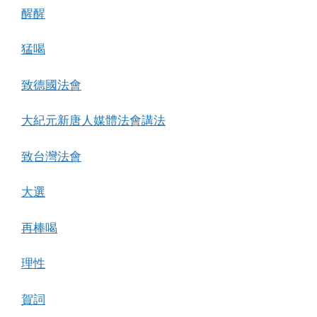
醒醒
猛喝
致德國法會
大紀元新唐人媒體法會講法
致台灣法會
大選
再棒喝
理性
賀詞