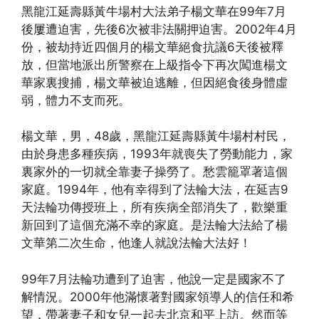
黑龍江延壽縣黃牛場村大法弟子楊文華在99年7月
後屢遭迫害，先後6次被非法關押迫害。2002年4月
份，被劫持近四個月的楊文華絕食抗議6天後被釋
放，但當地派出所警察在上級指令下再次闖進楊文
華家裏搜捕，楊文華被迫逃離，但因絕食後身體虛
弱，體力不支而死。
楊文華，男，48歲，黑龍江延壽縣黃牛場村村民，
由於身患多種疾病，1993年就喪失了勞動能力，家
裏家外的一切就全靠妻子操勞了。愁雲籠罩著這個
家庭。1994年，他有幸得到了法輪大法，在延吉9
天法輪功傳授班上，所有疾病全部消失了，歡樂重
新回到了這個充滿不幸的家庭。是法輪大法給了楊
文華第二次生命，他逢人就說法輪大法好！
99年7月法輪功遭到了迫害，他說一定是國家不了
解情況。2000年他滿懷著對國家領導人的信任和希
望，帶著妻子和女兒一起去北京和平上訪。然而等