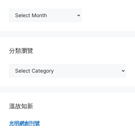
按
月
份
瀏
覽
分類瀏覽
分
類
瀏
覽
溫故知新
光明網創刊號