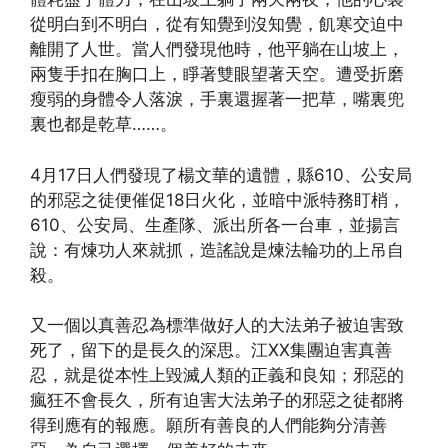
從明白到不明白，從有知覺到沒知覺，飢寒交迫中
離開了人世。當人們發現他時，他平躺在山坡上，
兩隻手扣在胸口上，睜著雙眼望著天空。遭受折磨
瘦弱的身體令人落淚，手裏還握著一把草，嘴裏兜
裏也都是乾草……。
4月17日人們發現了楊文華的遺體，縣610、公安局
的邪惡之徒便催促18日火化，並暗中派特務盯梢，
610、公安局、生產隊、派出所各一台車，並揚言
說：有煉功人來就抓，造謠說是煉法輪功的上吊自
殺。
又一個以真善忍為標準做好人的大法弟子被迫害致
死了，留下的是長久的深思。江XX集團迫害真善
忍，就是從本性上毀滅人類的正義和良知；邪惡的
瘋狂不會長久，所有迫害大法弟子的邪惡之徒都將
得到應有的報應。願所有善良的人們能夠分清善