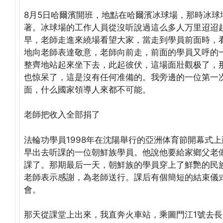
8月5日哈爾濱開班，地點在哈爾濱冰球場，那時冰
著。冰球場的工作人員從沒听說過這么多人万里迢迢
早，老師走進來繞場看望大家，當走到學員前面時，
地向老師表達敬意，老師向前走，前面的學員又呼的
整齊地站起來坐下去，此起彼伏，這場面壯觀极了，
也惊呆了，這是沒有任何准備的。我旁邊的一位第一
面，什么國家領導人來都不可能。
老師把收入全部捐了
法輪功學員1998年在沈陽舉行的亞洲体育節開幕式
早出去听課的一位朝鮮族學員。他說他要給家鄉父老做
課了。那期最后一天，朝鮮族的學員穿上了鮮艷的民
老師表示感謝，為老師送行。課后有個簡短的結束儀
會。
那天從課堂上出來，我直奔火車站，乘圖門江1號去