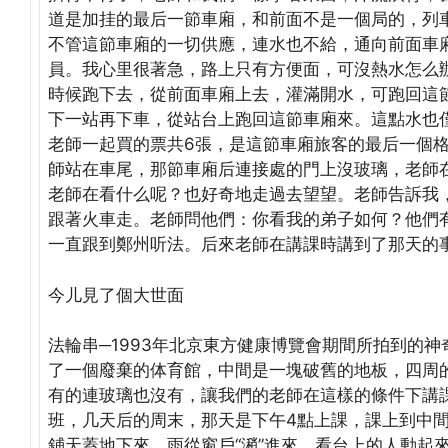
道是加挂的最后一節車廂，和前面不是一個局的，列
不管這節車廂的一切供應，連水也不給，通向前面車
員。我心里很著急，路上只有方便面，可沒熱水怎么
時候跑下去，從前面車廂上去，灌滿開水，可跑回這
下一站再下車，從站台上跑回這節車廂來。這點水也
老師一起買的票共6張，是這節車廂旅客的最后一個
師站在車尾，那節車廂后連接處的門上沒玻璃，老師
老師在看什么呢？也好奇地走過去望望。老師告訴我
跟著火車走。老師問他們：你看我的弟子如何？他們
一直跟到鄭州听法。后來老師在講課時講到了那天的
今儿見了個大世面
法輪串─1993年北京東方健康博覽會期間所拍到的
了一個廢棄的体育館，中間是一塊破舊的地板，四周
有的連玻璃也沒有，讓我們的老師在這樣的條件下講課
班，几天后的周末，那天是下午4點上課，課上到中
鋪天蓋地下來，雨從窗戶“潲”進來，看台上的人動起