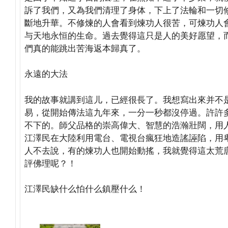
訴了我們，又為我們清理了身体，下上了法輪和一切
斷地升華。不修煉的人會看到煉功人很苦，可煉功人
与天地永恒的生命。過去覺得這只是人的美好愿望，
們真的能跳出苦海返本歸真了。
永遠的大法
我的故事就講到這儿，已經很長了。我想寫出來并不
易，從開始傳法這九年來，一分一秒都沒停過。許許
不下的。師父品格的崇高偉大、智慧的浩瀚壯闊，用人
江澤民在大陸利用電台、電視台瘋狂地造謠誣陷，用
人不去說，有的煉功人也開始動搖，我就覺得這太荒
評佛理呢？！
江澤民缺什么怕什么鎮壓什么！
(http://www.xingua