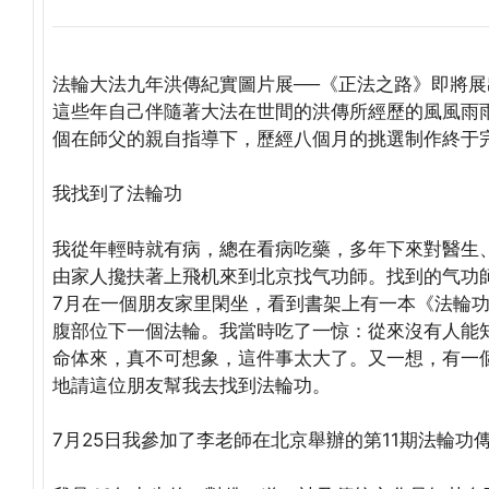
法輪大法九年洪傳紀實圖片展──《正法之路》即將
這些年自己伴隨著大法在世間的洪傳所經歷的風風雨
個在師父的親自指導下，歷經八個月的挑選制作終于
我找到了法輪功
我從年輕時就有病，總在看病吃藥，多年下來對醫生
由家人攙扶著上飛机來到北京找气功師。找到的气功
7月在一個朋友家里閑坐，看到書架上有一本《法輪
腹部位下一個法輪。我當時吃了一惊：從來沒有人能
命体來，真不可想象，這件事太大了。又一想，有一
地請這位朋友幫我去找到法輪功。
7月25日我參加了李老師在北京舉辦的第11期法輪