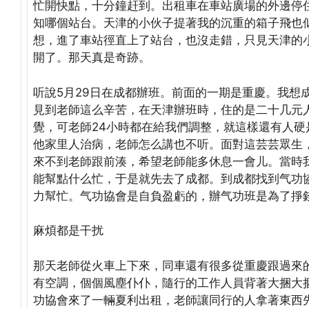
忙開快點，十分鐘赶到。出租車在車站廣場的外邊停
知哪個站台。天津的小伙子提著我的沉重的箱子飛也
想，進了車站徑直上了站台，也沒走錯，只見天津的
開了。那天真是奇跡。
听說5月29日在成都辦班。前面的一期是重慶。我想
見到老師這么辛苦，在天津辦班時，住的是二十几元
覺，可老師24小時都在給我們調整，就這樣還有人
他家里人治病，老師怎么講也不听。面對這芸芸眾生
來不到老師跟前湊，希望老師能多休息一會儿。當時
能幫點什么忙，于是就先去了成都。到成都找到气功
力幫忙。气功協會是自負盈虧的，辦气功班是為了掙
麻煩都是干扰
那天老師從火車上下來，同車還有很多從重慶跟過來
有空調，個個風塵仆仆，隨行的工作人員背著大捆大
功協會來了一輛夏利出租，老師讓同行的人拿著東西