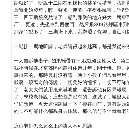
期就好了。听說十二期在五棵松的某單位禮堂，我赶
后我開始發燒，咳一聲嗓子連著心疼得很厲害，話都
三、四天后燒突然退了，感到難受的地方好大一塊東
厂”，更遠，先坐車到西便門，然后乘309路郊區車
到家12點多了。三期班下來，我辭退了保姆，自己可
一期接一期地听課，老師講得越來越高，都是我從來
一人告訴他妻子:”如果雞蛋有把,我就修法輪大法.” 
我小時候在北京郊區的農村住過几年，關于佛、道、
事得來的。那時農村沒有電，晚上小孩子們常看星星
載著一段离奇的傳說，一切美好的憧憬，一切不可知
了，老太太們就用鬼來嚇唬他，還告訴他有因果報應
了，學校老師說：這些都是沒有的。進城了，城里人
仔細想過。今天這個題目一下子擺在面前，真有點頭
的，不可能什么都親身去体驗。那么信与不信就看老
這位老師怎么這么正的讓人不可思議