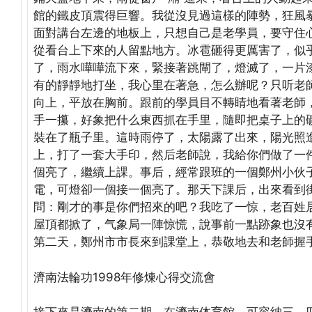
館的鐵皮頂震得巨響。我從沒見過這樣的陣勢，狂風
面對講台左邊的地板上，只想自己是老學員，要守住
從看台上下來的人留點地方。冰雹砸得更厲害了，似
了，雨水嘩嘩流下來，緊接著跳閘了，燈滅了，一片
有的靜靜地打坐，我心里在著急，怎么辦呢？只听老
向上，平放在胸前。跟前的學員目不轉睛地看著老師
手一攥，好象把什么東西抓在手里，隨即把桌子上的
裝在了瓶子里。這時雨停了，太陽露了出來，陽光照
上，打了一套大手印，然后老師說，我給你們做了一
個亮了，繼續上課。事后，經常跟班的一個鄭州小伙
電，可燈卻一個接一個亮了。那天下課后，出來看到
問：剛才的事是你們招來的吧？我吃了一惊，老百姓
屋頂都掀了，气象局一陣惊慌，說事前一點跡象也沒
第二天，鄭州市市長來到課堂上，恭敬地去和老師握
濟南法輪功1998年修煉心得交流會