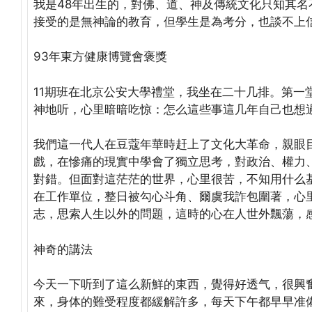
我是48年出生的，對佛、道、神及傳統文化只知其
接受的是無神論的教育，但學生是為考分，也談不上
93年東方健康博覽會褒獎
11期班在北京公安大學禮堂，我坐在二十几排。第一
神地听，心里暗暗吃惊：怎么這些事這几年自己也想
我們這一代人在豆蔻年華時赶上了文化大革命，親眼
戲，在慘痛的現實中學會了獨立思考，對政治、權力
對錯。但面對這茫茫的世界，心里很苦，不知用什么
在工作單位，整日被勾心斗角、爾虞我詐包圍著，心
志，思索人生以外的問題，這時的心在人世外飄蕩，
神奇的講法
今天一下听到了這么新鮮的東西，覺得好透气，很興
來，身体的難受程度都緩解許多，每天下午都早早准