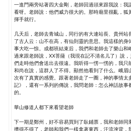
一進門兩旁站著四大金剛，老師回過頭來跟我說：我
看呀。老師說：他們威力很大的。那時廟里很亂，狐
揮手就行。
几天后，老師去青城山，同行的有大連站長、貴州站
了古人云：山不在高，有仙則靈的意思。我這樣的身
事大吃一惊。成都班結束后，我們和老師去了樂山和
過來跟老師說，XX菩薩（我現在記不清名儿了）說
們走時他們會送出去很遠。我听得一愣一愣的，我只
和尚在說，這群人了不得。顯然他看到了什么。峨眉
次有了真實的感覺。跟著老師走了一圈，神的事情太
記》，還有一系列的傳說，我問老師：怎么神話故事
的。
華山修道人都下來看望老師
下一期是鄭州，好不容易買到了臥鋪票，我和老師同
擠得不得了，老師和我們一樣拿著東西，汗流浹背，