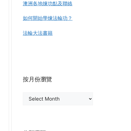
澳洲各地煉功點及聯絡
如何開始學煉法輪功？
法輪大法書籍
按月份瀏覽
按
月
份
瀏
覽