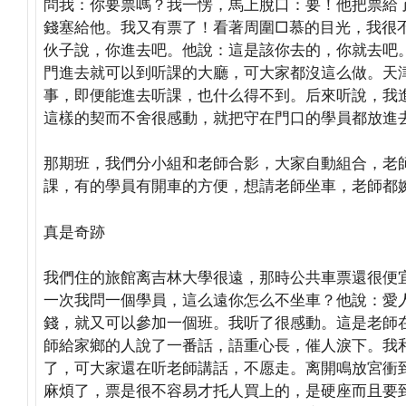
問我：你要票嗎？我一愣，馬上脫口：要！他把票給
錢塞給他。我又有票了！看著周圍□慕的目光，我很
伙子說，你進去吧。他說：這是該你去的，你就去吧
門進去就可以到听課的大廳，可大家都沒這么做。天
事，即便能進去听課，也什么得不到。后來听說，我
這樣的契而不舍很感動，就把守在門口的學員都放進
那期班，我們分小組和老師合影，大家自動組合，老
課，有的學員有開車的方便，想請老師坐車，老師都
真是奇跡
我們住的旅館离吉林大學很遠，那時公共車票還很便
一次我問一個學員，這么遠你怎么不坐車？他說：愛
錢，就又可以參加一個班。我听了很感動。這是老師
師給家鄉的人說了一番話，語重心長，催人淚下。我
了，可大家還在听老師講話，不愿走。离開鳴放宮衝
麻煩了，票是很不容易才托人買上的，是硬座而且要