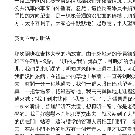
一路上帶隊的長春學員熱情地給我們介紹著情況，大
公共汽車的車窗向外望著。忽然，這位長春學員手指著
手指的方向望去，是一棟极普通的沒貼面的磚樓，頂
方，太不容易了。大家心中默默地升起敬意，半天望
契而不舍要听法
那次開班在吉林大學的鳴放宮。由于外地來的學員很多
班下午7點～9點。早班的票我早就買了，可晚班的
儿，我們是來听課的，明知道老師晚上還在上課，可
我們沒回旅館，在禮堂外的草地上呆著，一直等到晚
去。時間一分一秒地過去，我們一群人眼巴巴地望著。
興，一把拿過來，把錢塞給他。我高高興興地走進禮
過來喊：“我正到處找你。”我想：“完了，這張票是
一次來听課，普通話听不太懂，想再听一遍，你是老
學的。我只好戀戀不舍地把票交出去，就又站到了大
的仍在門口站著。這時禮堂的管理人員把正門關了，
去。在离小門不遠的地方有一個年青人，剛才我就看