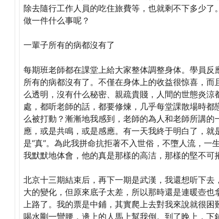
除去隨行工作人員的吃住旅費等，也就剩不下多少了
做一件什么事呢？
一輩子所有的病都沒有了
每期班老師都在課堂上給大家整体調整身体。學員反
所有的病都沒有了。不僅在身体上的收益很惊喜，而
么透明，沒有什么秘密、親疏貴賤，人間的世態炎涼
處，都听老師的話，都要修煉，几乎每堂課散場時都
么被打動？漸漸地我感到，老師的為人和老師所講的
應，或是共鳴，或是感應。有一天我終于明白了，就是
是“真”。為此我拼命抗拒著不入世俗，不墮人流，一
我默默地体會，他的真是那樣的高洁，那樣的堅不可
北京十三期結束后，再下一期是武漢，我還想听下去
大的變化，但原來底子太差，所以那時還是連暖壺也
上路了。我的票是中鋪，其實爬上去對我來說就很困
喝水剛一彎腰，邊上的人馬上幫我倒。到了晚上，下