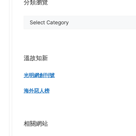
分類瀏覽
分
類
瀏
覽
溫故知新
光明網創刊號
海外惡人榜
相關網站