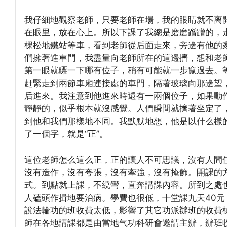
我仔細地觀察老師，只要老師在場，我的眼睛就不离
在眼里，放在心上。所以下課了我總是磨磨蹭蹭的，
棵松地鐵站等車，看到老師從后面走來，旁邊有他的
們擁著進車門，我盡量向老師所在的這邊擠，想和老
第一眼就瞟一下哪有位子，稍有可能就一步竄過去。
赶緊走到兩節車廂連接處的車門，隔著玻璃向那邊望
后進來。我注意到他進來時還有一兩個位子，如果動
靜靜的，似乎根本就沒感覺。人們瞬間就擠著坐定了
到他和我們那樣地不同。我默默地想，他是以什么樣
了一個字，就是“正”。
這位老師怎么這么正，正的讓人不可思議，沒有人間
沒有造作，沒有夸張，沒有牽強，沒有掩飾。開課的
式。到點就上課，不繞彎，直奔講課內容。所到之處
人磕頭作揖地要治病。學費也很低，十堂課九天40
說法輪功的班收費太低，影響了其它功派辦班的收費
師在各地講課都是由當地气功科研會邀請主辦，辦班