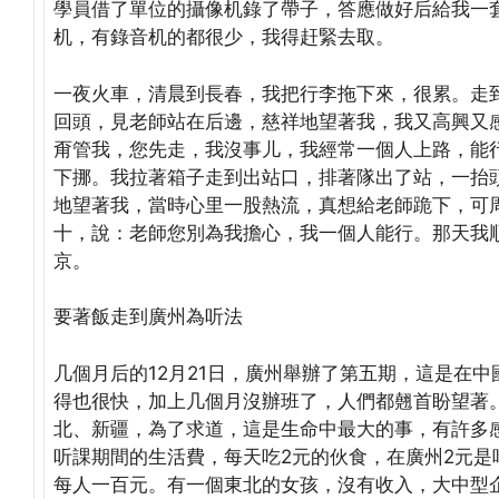
學員借了單位的攝像机錄了帶子，答應做好后給我一
机，有錄音机的都很少，我得赶緊去取。
一夜火車，清晨到長春，我把行李拖下來，很累。走
回頭，見老師站在后邊，慈祥地望著我，我又高興又
甭管我，您先走，我沒事儿，我經常一個人上路，能
下挪。我拉著箱子走到出站口，排著隊出了站，一抬
地望著我，當時心里一股熱流，真想給老師跪下，可
十，說：老師您別為我擔心，我一個人能行。那天我
京。
要著飯走到廣州為听法
几個月后的12月21日，廣州舉辦了第五期，這是在
得也很快，加上几個月沒辦班了，人們都翹首盼望著
北、新疆，為了求道，這是生命中最大的事，有許多
听課期間的生活費，每天吃2元的伙食，在廣州2元
每人一百元。有一個東北的女孩，沒有收入，大中型