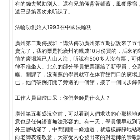
有的錢去幫助別人。還有兄弟倆背著鋪蓋，風餐露宿
這已是第四次來听課了。
法輪功創始人1993在中國法輪功
廣州第二期傳授班上講法傳功廣州第五期据說來了五
賣完了，我的票是托廣州的親戚10月份買的，后來的
前的廣場就已人山人海，听說有500多人沒有票，可
律不准坐人。北京的部分學員把票讓給了新學員，交
眶。開課了，沒有票的學員就守在体育館門口的廣場
已，他們破例打開了旁邊的一個館，接了一個同步錄
工作人員目瞪口呆：你們老師是什么人？
廣州第五期盛況空前，可以看到人們求法的心那樣地
意也是任何語言無法形容的。有一天，學員很早就到
外三層站滿了，中間讓開一條通道，就這樣靜靜地站
向老師表達敬意，大家從內心發出來的對老師的崇敬