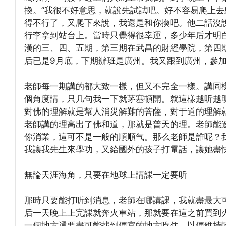
換。”我很不好意思，就說先試試吧。好不容易爬上
得不行了，又爬下來說，我還是和你換吧。他二話沒
行李拿到站台上。當時只覺得很幸運，多少年后才明
漢的三、四、五期，第三期在武昌的財經學院，第四
后已是9月底，下期辦班是廣州。我又跟到廣州，參
老師每一期講的都大致一樣，但又不完全一樣。講同
個角度講，只几句我一下就茅塞頓開。就這樣越听越
對佛的理解就是幫人消災解難的菩薩，對于道的理解
老師講的理高出了佛和道，那就是普天的理。老師能
你消業，這可不是一般的順順气。那么老師是誰呢？
我讓我先生來學功，又給國外的孩子打電話，讓她盡
無論天涯海角，只要在地球上講課一定要听
那時只要能打听到消息，老師在哪講課，我就盡最大
后一天晚上上完課就奔火車站，那就要在這之前買到
一個地方還要盡可能找到便宜的地方吃住，以便維持