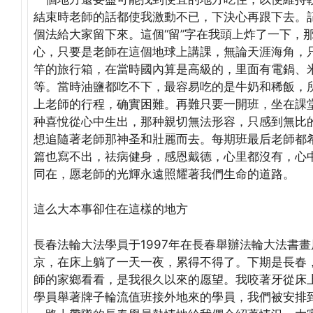
結束時老師的話都使我激動不已，下決心再跟下去。
個法給大家留下來。這個“留”字在我頭上炸了一下，
心，只要是老師在這個地球上講課，無論天涯海角，
竿的旅行箱，在當時國內算是高級的，里面有電鍋、
等。當時油鹽都吃不下，最容易吃的是牛奶和稀飯，
上老師的行程，确實困難。再難只要一開班，坐在課
种喜悅從心中生出，那种親切無法形容，只感到無比
想追隨著老師那神圣和壯麗而去。每期班最后老師都
篇也寫不出，祛病健身，感恩戴德，心里都沒有，心
同在，愿老師的光輝永遠照耀著我們生命的道路。
這么大本事卻住在這樣的地方
長春法輪大法學員于1997年在長春舉辦法輪大法書
京，在床上躺了一天一夜，累得不得了。下期是長春
師的家鄉看看，是我很久以來的愿望。我咬著牙從床
學員舉著牌子輪流值班接外地來的學員，我們被安排