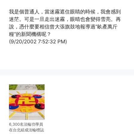
我是個普通人，當迷霧遮住眼睛的時候，我會感到
迷茫。可是一旦走出迷霧，眼晴也會變得雪亮。再
說，憑什麼要相信曾大張旗鼓地報導過“畝產萬斤
糧”的新聞機構呢？
(9/20/2002 7:52:32 PM)
(http://www.xinguangming.org)
6,300名法輪功學員
在台北組成法輪標誌