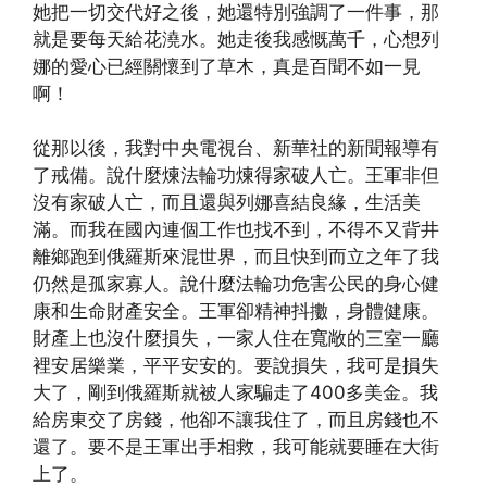
她把一切交代好之後，她還特別強調了一件事，那
就是要每天給花澆水。她走後我感慨萬千，心想列
娜的愛心已經關懷到了草木，真是百聞不如一見
啊！
從那以後，我對中央電視台、新華社的新聞報導有
了戒備。說什麼煉法輪功煉得家破人亡。王軍非但
沒有家破人亡，而且還與列娜喜結良緣，生活美
滿。而我在國內連個工作也找不到，不得不又背井
離鄉跑到俄羅斯來混世界，而且快到而立之年了我
仍然是孤家寡人。說什麼法輪功危害公民的身心健
康和生命財產安全。王軍卻精神抖擻，身體健康。
財產上也沒什麼損失，一家人住在寬敞的三室一廳
裡安居樂業，平平安安的。要說損失，我可是損失
大了，剛到俄羅斯就被人家騙走了400多美金。我
給房東交了房錢，他卻不讓我住了，而且房錢也不
還了。要不是王軍出手相救，我可能就要睡在大街
上了。