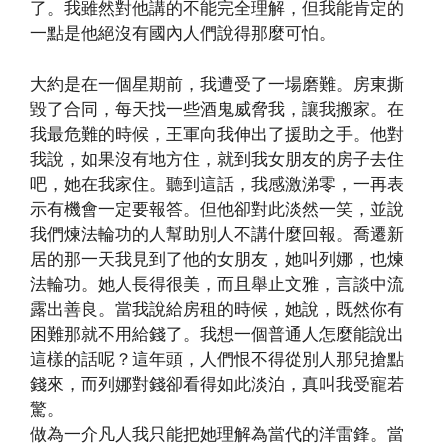
了。我雖然對他講的不能完全理解，但我能肯定的
一點是他絕沒有國內人們說得那麼可怕。
大約是在一個星期前，我遭受了一場磨難。房東撕
毀了合同，每天找一些酒鬼威脅我，讓我搬家。在
我最危難的時候，王軍向我伸出了援助之手。他對
我說，如果沒有地方住，就到我女朋友的房子去住
吧，她在我家住。聽到這話，我感激涕零，一再表
示有機會一定要報答。但他卻對此淡然一笑，並說
我們煉法輪功的人幫助別人不講什麼回報。喬遷新
居的那一天我見到了他的女朋友，她叫列娜，也煉
法輪功。她人長得很美，而且舉止文雅，言談中流
露出善良。當我說給房租的時候，她說，既然你有
困難那就不用給錢了。我想一個普通人怎麼能說出
這樣的話呢？這年頭，人們恨不得從別人那兒搶點
錢來，而列娜對錢卻看得如此淡泊，真叫我受寵若
驚。
做為一介凡人我只能把她理解為當代的洋雷鋒。當