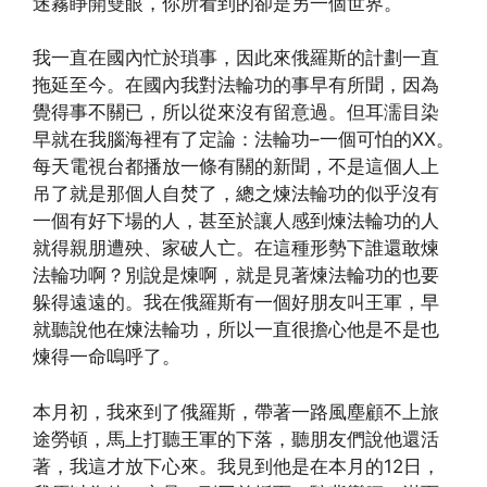
迷霧睜開雙眼，你所看到的卻是另一個世界。
我一直在國內忙於瑣事，因此來俄羅斯的計劃一直
拖延至今。在國內我對法輪功的事早有所聞，因為
覺得事不關已，所以從來沒有留意過。但耳濡目染
早就在我腦海裡有了定論：法輪功–一個可怕的XX。
每天電視台都播放一條有關的新聞，不是這個人上
吊了就是那個人自焚了，總之煉法輪功的似乎沒有
一個有好下場的人，甚至於讓人感到煉法輪功的人
就得親朋遭殃、家破人亡。在這種形勢下誰還敢煉
法輪功啊？別說是煉啊，就是見著煉法輪功的也要
躲得遠遠的。我在俄羅斯有一個好朋友叫王軍，早
就聽說他在煉法輪功，所以一直很擔心他是不是也
煉得一命嗚呼了。
本月初，我來到了俄羅斯，帶著一路風塵顧不上旅
途勞頓，馬上打聽王軍的下落，聽朋友們說他還活
著，我這才放下心來。我見到他是在本月的12日，