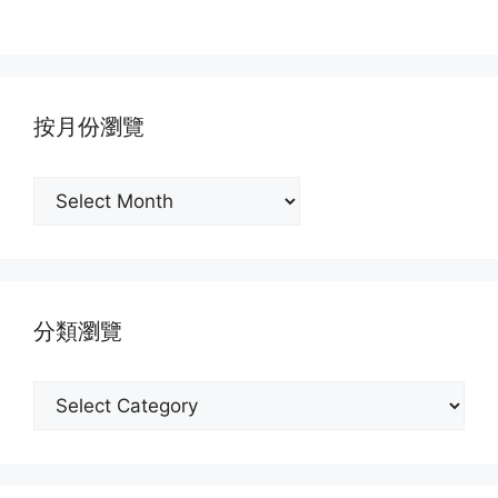
按月份瀏覽
按
月
份
瀏
覽
分類瀏覽
分
類
瀏
覽