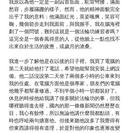
我原以為他一定是一副囚首垢面，駝背彎腰，滿面
愁容，步履蹣跚的樣子。然而，他的精神面貌完全
出乎了我的意料：他滿面紅光，英姿颯爽，笑容可
鞠，幾個箭步走到我面前，與我握手。我在腦海裡
劃了一個問號，難到這就是一個法輪功練習者嗎？
這完全是一個春風得意的人，從他臉上一點也找不
出來自於生活的疲憊，或歲月的滄桑。
我進一步了解他是在以後的日子裡。我買了電腦的
第二天就給他打了電話，希望他能幫我安裝上網設
備。他二話沒說第二天坐了兩個多小時的公車來到
我的住處。在電腦方面他是個專家，朋友們的電腦
他幾乎都幫著修過。不到半個小時一切都裝好了。
休息的時候他給我講了很多關於法輪功的事，但我
哪裡聽得進去呀，國內的那一條條新聞仍然歷歷在
目，我心有餘悸，所以無論他講什麼我都點頭，有
時也哼哈兩句搪塞他。但後來聽他說多了我覺得有
些東西講得很有道理，於是對他的印象也逐漸改變