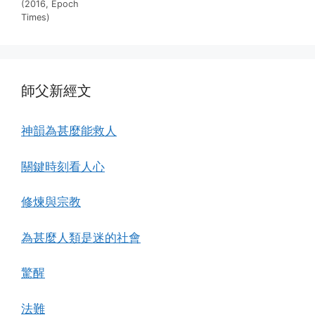
(2016, Epoch
Times)
師父新經文
神韻為甚麼能救人
關鍵時刻看人心
修煉與宗教
為甚麼人類是迷的社會
驚醒
法難