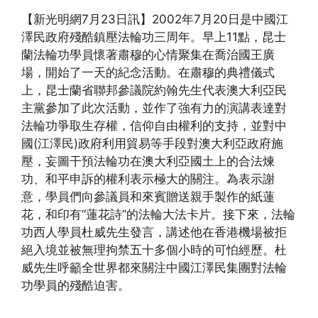
(http://www.epochtimes.com)
【新光明網7月23日訊】2002年7月20日是中國江
澤民政府殘酷鎮壓法輪功三周年。早上11點，昆士
蘭法輪功學員懷著肅穆的心情聚集在喬治國王廣
場，開始了一天的紀念活動。在肅穆的典禮儀式
上，昆士蘭省聯邦參議院約翰先生代表澳大利亞民
主黨參加了此次活動，並作了強有力的演講表達對
法輪功爭取生存權，信仰自由權利的支持，並對中
國(江澤民)政府利用貿易等手段對澳大利亞政府施
壓，妄圖干預法輪功在澳大利亞國土上的合法煉
功、和平申訴的權利表示極大的關注。為表示謝
意，學員們向參議員和來賓贈送親手製作的紙蓮
花，和印有“蓮花詩”的法輪大法卡片。接下來，法輪
功西人學員杜威先生發言，講述他在香港機場被拒
絕入境並被無理拘禁五十多個小時的可怕經歷。杜
威先生呼籲全世界都來關注中國江澤民集團對法輪
功學員的殘酷迫害。