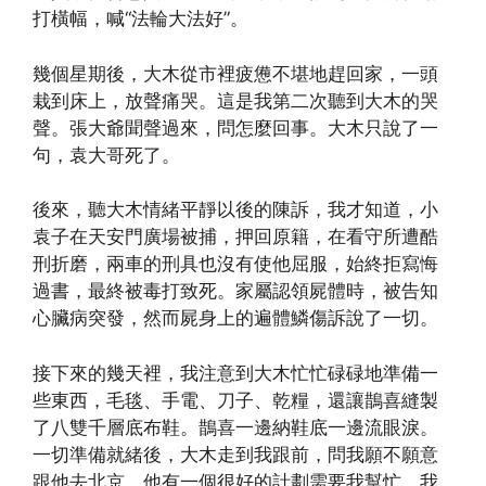
打橫幅，喊“法輪大法好”。
幾個星期後，大木從市裡疲憊不堪地趕回家，一頭
栽到床上，放聲痛哭。這是我第二次聽到大木的哭
聲。張大爺聞聲過來，問怎麼回事。大木只說了一
句，袁大哥死了。
後來，聽大木情緒平靜以後的陳訴，我才知道，小
袁子在天安門廣場被捕，押回原籍，在看守所遭酷
刑折磨，兩車的刑具也沒有使他屈服，始終拒寫悔
過書，最終被毒打致死。家屬認領屍體時，被告知
心臟病突發，然而屍身上的遍體鱗傷訴說了一切。
接下來的幾天裡，我注意到大木忙忙碌碌地準備一
些東西，毛毯、手電、刀子、乾糧，還讓鵲喜縫製
了八雙千層底布鞋。鵲喜一邊納鞋底一邊流眼淚。
一切準備就緒後，大木走到我跟前，問我願不願意
跟他去北京，他有一個很好的計劃需要我幫忙。我