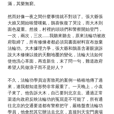
滿，其樂無窮。
然而好像一夜之間什麼事情就不對頭了。張大爺張
大娘又開始唉聲嘆氣，鵲喜恢復了哭泣，而大木則
面色凝重。然後，村裡的頭頭們和警察開始登門，
一次，兩次，三次……我聽來聽去，原來法輪功被政
府取締了，所有修煉者都必須寫書面材料宣布放棄
法輪功。大木據理力爭，張大爺和鵲喜含著眼淚訴
說大木修煉以後的天翻地覆的變化，法輪大法如何
使他洗心革面，再造新生，末了問一句，難道政府
希望人民做浪子而不是好人？
不久，法輪功學員迫害致死的案例一樁樁地傳了過
來，連我都知道形勢非常嚴重了。一天晚上，小袁
子來了。他告訴大木，自己要到北京去。通過正常
渠道向政府反映法輪功的冤屈是不可能了，所有通
往北京的交通要道都有警察把守，嚴格盤查法輪功
學員，他會想其它辦法去北京，直接到天安門廣場