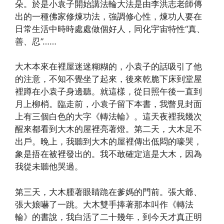
朵。於是小袁子開始講法輪大法是由李洪志老師傳
出的一種佛家修煉功法，強調修心性，煉功人要在
日常生活中時時處處做個好人，同化宇宙特性“真、
善、忍”……
大木本來在裡屋迷迷糊糊的，小袁子的話吸引了他
的注意，不知不覺坐了起來，後來乾脆下床到堂屋
裡蹲在小袁子身邊聽。就這樣，從日照午後一直到
月上柳梢。臨走前，小袁子留下本書，我瞥見封面
上有三個白色的大字《轉法輪》。這天夜裡我幾次
醒來都看到大木的屋裡亮著燈。第二天，大木足不
出戶。晚上，我聽到大木的屋裡傳出低悶的嚎哭，
象是捂在被裡發出的。我不敢確定這是大木，因為
我從未聽他哭過。
第三天，大木腫著眼睛跪在爹媽的門前。張大爺、
張大娘嚇了一跳。大木雙手捧著那本叫作《轉法
輪》的書說，我白活了二十幾年，到今天才真正明