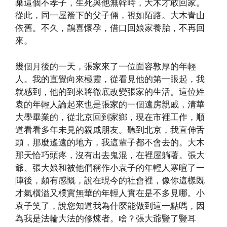
棄這個不孝子，生死與他無幹時，大木才敢回家。
從此，同一屋簷下的父子倆，視如陌路。大木青山
依舊。不久，鵲喜懷孕，借口回娘家養胎，不再回
來。
幾個月後的一天，張家來了一位面容敦厚的年輕
人。我的直覺向來極靈，從看見他的第一眼起，我
就感到，他的到來將徹底改變張家的生活。這位姓
袁的年輕人論起來也是張家的一個遠房親戚，清華
大學畢業的，從北京回到家鄉，現在市裡工作，順
道看看多年未見的親戚朋友。聽到北京，我直伸舌
頭，那麼遙遠的地方，我這輩子都不會去的。大木
那天恰巧頭疼，沒有出去鬼混，在裡屋躺著。張大
爺、張大娘和被他們稱作小袁子的年輕人寒暄了一
陣後，頗有感慨，說在現今的社會裡，像你這樣既
才氣橫溢又樸實無華的年輕人實在是不多見哪。小
袁子笑了，說您知道我為什麼能做到這一點嗎，因
為我是法輪大法的修煉者。啥？張大爺豎了豎耳