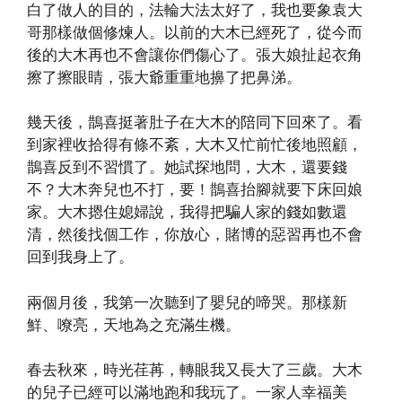
白了做人的目的，法輪大法太好了，我也要象袁大
哥那樣做個修煉人。以前的大木已經死了，從今而
後的大木再也不會讓你們傷心了。張大娘扯起衣角
擦了擦眼睛，張大爺重重地擤了把鼻涕。
幾天後，鵲喜挺著肚子在大木的陪同下回來了。看
到家裡收拾得有條不紊，大木又忙前忙後地照顧，
鵲喜反到不習慣了。她試探地問，大木，還要錢
不？大木奔兒也不打，要！鵲喜抬腳就要下床回娘
家。大木摁住媳婦說，我得把騙人家的錢如數還
清，然後找個工作，你放心，賭博的惡習再也不會
回到我身上了。
兩個月後，我第一次聽到了嬰兒的啼哭。那樣新
鮮、嘹亮，天地為之充滿生機。
春去秋來，時光荏苒，轉眼我又長大了三歲。大木
的兒子已經可以滿地跑和我玩了。一家人幸福美