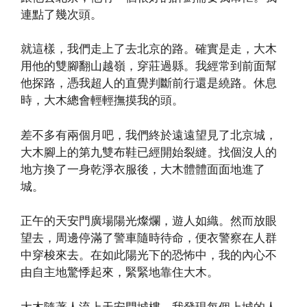
連點了幾次頭。
就這樣，我們走上了去北京的路。確實是走，大木
用他的雙腳翻山越嶺，穿莊過縣。我經常到前面幫
他探路，憑我超人的直覺判斷前行還是繞路。休息
時，大木總會輕輕撫摸我的頭。
差不多有兩個月吧，我們終於遠遠望見了北京城，
大木腳上的第九雙布鞋已經開始裂縫。找個沒人的
地方換了一身乾淨衣服後，大木體體面面地進了
城。
正午的天安門廣場陽光燦爛，遊人如織。然而放眼
望去，周邊停滿了警車隨時待命，便衣警察在人群
中穿梭來去。在如此陽光下的恐怖中，我的內心不
由自主地驚悸起來，緊緊地靠住大木。
大木隨著人流上天安門城樓。我發現每個上城的人