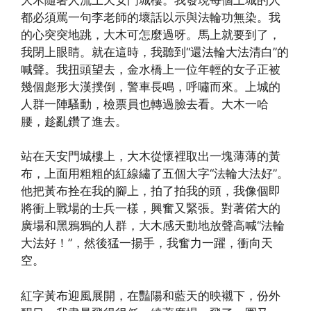
都必須罵一句李老師的壞話以示與法輪功無染。我
的心突突地跳，大木可怎麼過呀。馬上就要到了，
我閉上眼睛。就在這時，我聽到“還法輪大法清白”的
喊聲。我扭頭望去，金水橋上一位年輕的女子正被
幾個彪形大漢撲倒，警車長鳴，呼嘯而來。上城的
人群一陣騷動，檢票員也轉過臉去看。大木一哈
腰，趁亂鑽了進去。
站在天安門城樓上，大木從懷裡取出一塊薄薄的黃
布，上面用粗粗的紅線繡了五個大字“法輪大法好”。
他把黃布拴在我的腳上，拍了拍我的頭，我像個即
將衝上戰場的士兵一樣，興奮又緊張。對著偌大的
廣場和黑鴉鴉的人群，大木感天動地放聲高喊“法輪
大法好！”，然後猛一揚手，我奮力一躍，衝向天
空。
紅字黃布迎風展開，在豔陽和藍天的映襯下，份外