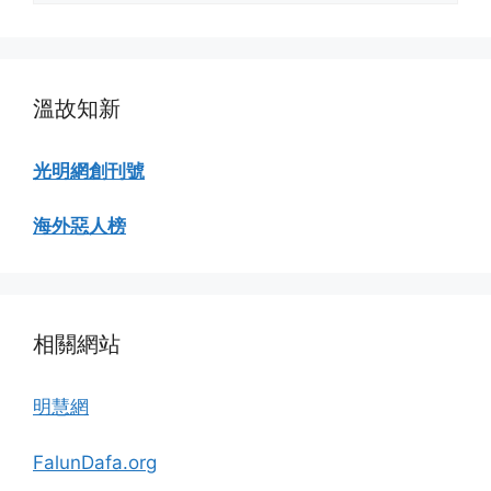
瀏
覽
溫故知新
光明網創刊號
海外惡人榜
相關網站
明慧網
FalunDafa.org