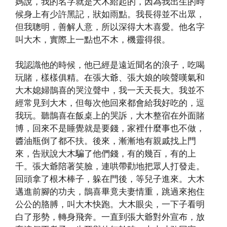
媽說，我的名字就是大木給起的，因為我出生的時
候身上有少許黑記，狀如雨點。我長得並不出眾，
但我聰明，善解人意，所以深得大木喜愛。他名字
叫大木，實際上一點也不木，機靈得很。
我認識他的時候，他已經是遠近聞名的浪子，吃喝
玩賭，樣樣俱精。在張大爺、張大娘的唉聲嘆氣和
大木媳婦鵲喜的哭泣聲中，我一天天長大。我並不
經常見到大木，但每次他回來都會給我好吃的，逗
我玩。聽鵲喜在飯桌上的哭訴，大木整宿在外面賭
博，回來不是睡覺就是要錢，家裡什麼事也不做，
醬油瓶倒了都不扶。後來，漸漸地有親戚找上門
來，告狀說大木騙了他們錢，有的幾百，有的上
千。張大爺陪著笑臉，連哄帶勸地把眾人打發走。
回頭拿了根木棒子，躲在門後，等兒子進來。大木
邁進前腳的功夫，鵲喜畢竟夫妻情重，跳過來抱住
公公的胳膊，叫大木快跑。大木眼尖，一下子看明
白了形勢，轉身飛奔。一直到張大爺對外宣布，放