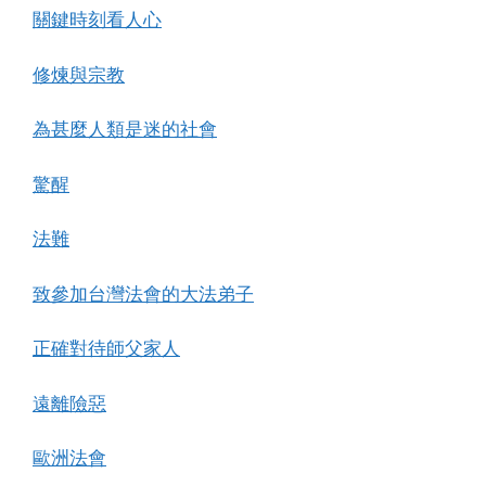
關鍵時刻看人心
修煉與宗教
為甚麼人類是迷的社會
驚醒
法難
致參加台灣法會的大法弟子
正確對待師父家人
遠離險惡
歐洲法會