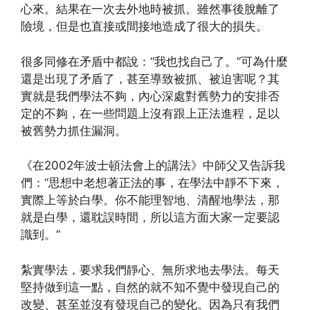
心來。結果在一次去外地時被抓。雖然事後脫離了
險境，但是也直接或間接地造成了很大的損失。
很多同修在矛盾中都說：“我也找自己了。”可為什麼
還是出現了矛盾了，甚至導致被抓、被迫害呢？其
實就是我們學法不夠，內心深處對舊勢力的安排否
定的不夠，在一些問題上沒有跟上正法進程，足以
被舊勢力抓住漏洞。
《在2002年波士頓法會上的講法》中師父又告訴我
們：“思想中老想著正法的事，在學法中靜不下來，
實際上等於白學。你不能理智地、清醒地學法，那
就是白學，還耽誤時間，所以這方面大家一定要認
識到。”
紮實學法，要求我們靜心、無所求地去學法。每天
堅持做到這一點，自然的就不知不覺中發現自己的
改變、甚至並沒有發現自己的變化。因為只有我們