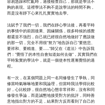
容易急躁和忙亂時，過後檢查自己，那就是學法不
夠的表現。這裡學法不夠不是說學法的時間不夠，
而是沒有靜下心來扎扎實實地去學。
法賦予了我們一切，我們在靜心學法後，再看平時
的事情中的前因後果、因緣關係，很多時候的感覺
都還並不強烈，自己就已經很自然地做好了應該做
的那一切，完全不用很“努力”地告訴自己“要慈悲、
要祥和、要精進、要……”師父在《道法》中告訴我
們：“覺悟了的本性自會知道如何去做”，其實我們在
平時紮實的學法中，就是一個使本性逐漸覺悟的過
程。
有一次，在某個問題上同一名同修發生了爭執，同
修當時氣咻咻地要和我論理，但當時我法學得比較
好，心比較靜，很自然地心態非常祥和，沒有和同
修發生爭論，而是誠懇地接受對方的批評，同時善
意地指出對方的不足，結果對方反而看到了自己的