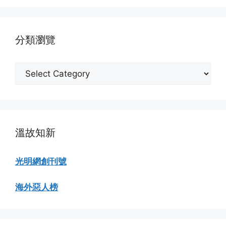
份
瀏
覽
分類瀏覽
分
類
瀏
覽
溫故知新
光明網創刊號
海外惡人榜