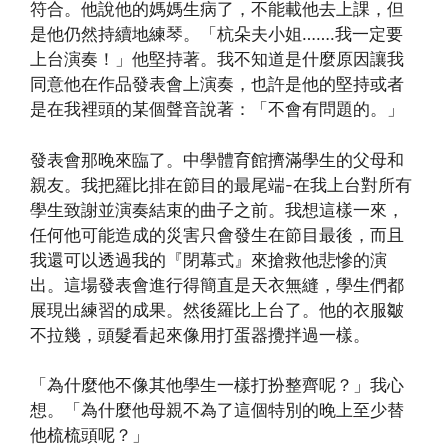
符合。他說他的媽媽生病了，不能載他去上課，但
是他仍然持續地練琴。「杭朵夫小姐…….我一定要
上台演奏！」他堅持著。我不知道是什麼原因讓我
同意他在作品發表會上演奏，也許是他的堅持或者
是在我裡頭的某個聲音說著：「不會有問題的。」
發表會那晚來臨了。中學體育館擠滿學生的父母和
親友。我把羅比排在節目的最尾端-在我上台對所有
學生致謝並演奏結束的曲子之前。我想這樣一來，
任何他可能造成的災害只會發生在節目最後，而且
我還可以透過我的『閉幕式』來搶救他悲慘的演
出。這場發表會進行得簡直是天衣無縫，學生們都
展現出練習的成果。然後羅比上台了。他的衣服皺
不拉幾，頭髮看起來像用打蛋器攪拌過一樣。
「為什麼他不像其他學生一樣打扮整齊呢？」我心
想。「為什麼他母親不為了這個特別的晚上至少替
他梳梳頭呢？」