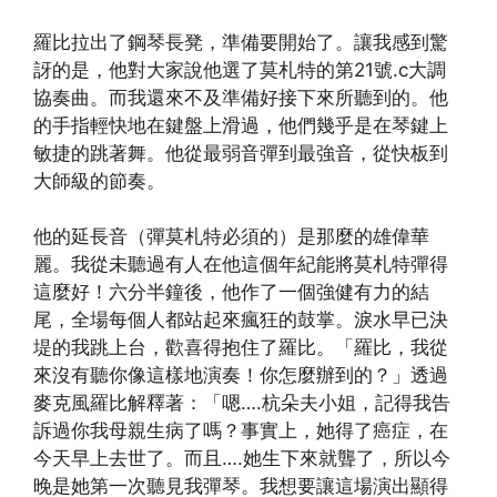
羅比拉出了鋼琴長凳，準備要開始了。讓我感到驚
訝的是，他對大家說他選了莫札特的第21號.c大調
協奏曲。而我還來不及準備好接下來所聽到的。他
的手指輕快地在鍵盤上滑過，他們幾乎是在琴鍵上
敏捷的跳著舞。他從最弱音彈到最強音，從快板到
大師級的節奏。
他的延長音（彈莫札特必須的）是那麼的雄偉華
麗。我從未聽過有人在他這個年紀能將莫札特彈得
這麼好！六分半鐘後，他作了一個強健有力的結
尾，全場每個人都站起來瘋狂的鼓掌。淚水早已決
堤的我跳上台，歡喜得抱住了羅比。「羅比，我從
來沒有聽你像這樣地演奏！你怎麼辦到的？」透過
麥克風羅比解釋著：「嗯….杭朵夫小姐，記得我告
訴過你我母親生病了嗎？事實上，她得了癌症，在
今天早上去世了。而且….她生下來就聾了，所以今
晚是她第一次聽見我彈琴。我想要讓這場演出顯得