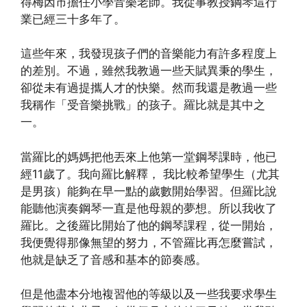
得梅因市擔任小學音樂老師。我從事教授鋼琴這行
業已經三十多年了。
這些年來，我發現孩子們的音樂能力有許多程度上
的差別。不過，雖然我教過一些天賦異秉的學生，
卻從未有過提攜人才的快樂。然而我還是教過一些
我稱作「受音樂挑戰」的孩子。羅比就是其中之
一。
當羅比的媽媽把他丟來上他第一堂鋼琴課時，他已
經11歲了。我向羅比解釋， 我比較希望學生（尤其
是男孩）能夠在早一點的歲數開始學習。但羅比說
能聽他演奏鋼琴一直是他母親的夢想。所以我收了
羅比。之後羅比開始了他的鋼琴課程，從一開始，
我便覺得那像無望的努力，不管羅比再怎麼嘗試，
他就是缺乏了音感和基本的節奏感。
但是他盡本分地複習他的等級以及一些我要求學生