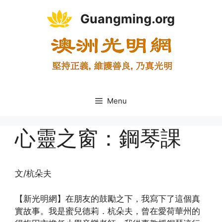
Skip
Guangming.org
to
content
Menu
心靈之窗：鋼琴課
文/杭朵夫
【新光明網】在朋友的鼓勵之下，我寫下了這個真
實故事。我是蜜兒德莉．杭朵夫，曾在愛荷華州的