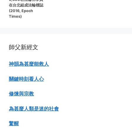
在台北組成法輪標誌
(2016, Epoch
Times)
師父新經文
神韻為甚麼能救人
關鍵時刻看人心
修煉與宗教
為甚麼人類是迷的社會
驚醒