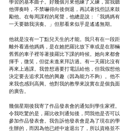
學習的基本曲子。好幾個月來他練了又練，當我聽
他彈奏時，不禁嚇得向後倒退，再試著找些話來鼓
勵他。在每周課程的尾聲，他總是說：「我媽媽有
一天要聽我演奏。」但那看來似乎是遙遙無期。
他就是沒有一丁點兒天生的才能。我只有在一段距
離外看過他媽媽，是在她把羅比放下車或是在那輛
舊舊的車子裡等著接羅比下課的時候。她向來都會
揮手，微笑，但從未進來拜訪過。有一天羅比沒有
再來上過課。我曾想過要打電話給他，但我假想他
決定要去追求其他的興趣（因為能力不夠）。他不
來我也感到高興。他對我的教學來說實在是個負面
的廣告。
幾個星期後我寄了作品發表會的通知到學生家裡。
令我吃驚的是，羅比收到通知後，問我他是否可以
參加作品發表會。我告訴他發表會是為了現在的學
生辦的，而因為他已經中途退出了，所以資格並不