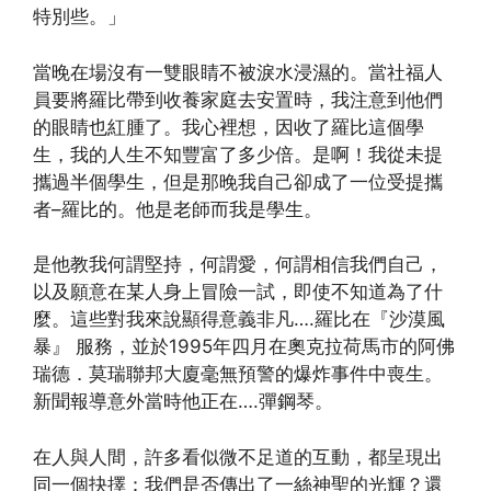
特別些。」
當晚在場沒有一雙眼睛不被淚水浸濕的。當社福人
員要將羅比帶到收養家庭去安置時，我注意到他們
的眼睛也紅腫了。我心裡想，因收了羅比這個學
生，我的人生不知豐富了多少倍。是啊！我從未提
攜過半個學生，但是那晚我自己卻成了一位受提攜
者–羅比的。他是老師而我是學生。
是他教我何謂堅持，何謂愛，何謂相信我們自己，
以及願意在某人身上冒險一試，即使不知道為了什
麼。這些對我來說顯得意義非凡….羅比在『沙漠風
暴』 服務，並於1995年四月在奧克拉荷馬市的阿佛
瑞德．莫瑞聯邦大廈毫無預警的爆炸事件中喪生。
新聞報導意外當時他正在….彈鋼琴。
在人與人間，許多看似微不足道的互動，都呈現出
同一個抉擇：我們是否傳出了一絲神聖的光輝？還