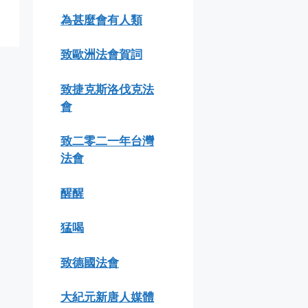
為甚麼會有人類
致歐洲法會賀詞
致捷克斯洛伐克法
會
致二零二一年台灣
法會
醒醒
猛喝
致德國法會
大紀元新唐人媒體