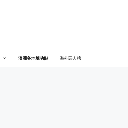
澳洲各地煉功點
海外惡人榜