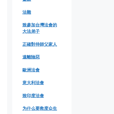
法難
致參加台灣法會的
大法弟子
正確對待師父家人
遠離險惡
歐洲法會
意大利法會
致印度法會
为什么要救度众生