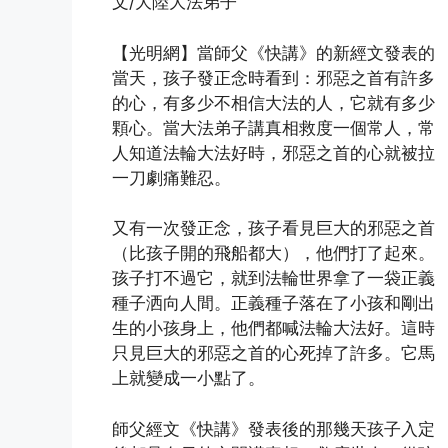
文/大陸大法弟子
【光明網】當師父《快講》的新經文發表的
當天，孩子發正念時看到：邪惡之首有許多
的心，有多少不相信大法的人，它就有多少
顆心。當大法弟子講真相救度一個常人，常
人知道法輪大法好時，邪惡之首的心就被拉
一刀劇痛難忍。
又有一次發正念，孩子看見巨大的邪惡之首
（比孩子開的飛船都大），他們打了起來。
孩子打不過它，就到法輪世界拿了一袋正義
種子洒向人間。正義種子落在了小孩和剛出
生的小孩身上，他們都喊法輪大法好。這時
只見巨大的邪惡之首的心死掉了許多。它馬
上就變成一小點了。
師父經文《快講》發表後的那幾天孩子入定