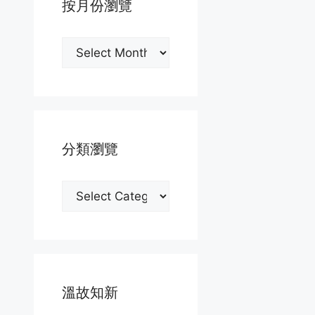
按月份瀏覽
按
月
份
瀏
覽
分類瀏覽
分
類
瀏
覽
溫故知新