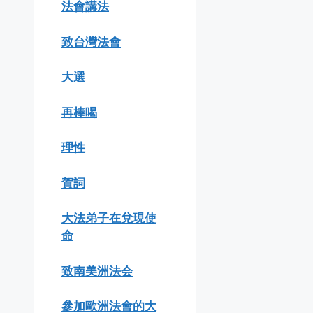
法會講法
致台灣法會
大選
再棒喝
理性
賀詞
大法弟子在兌現使
命
致南美洲法会
參加歐洲法會的大