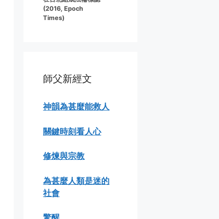
(2016, Epoch
Times)
師父新經文
神韻為甚麼能救人
關鍵時刻看人心
修煉與宗教
為甚麼人類是迷的
社會
驚醒