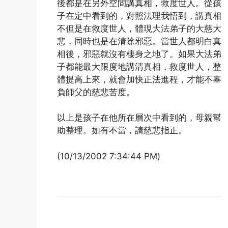
後都是在另外空間講真相，救度世人。從孩
子在定中看到的，對照法理我悟到，講真相
不但是在救度世人，體現大法弟子的大慈大
悲，同時也是在清除邪惡。當世人都明白真
相後，邪惡就沒有棲身之地了。如果大法弟
子都能最大限度地講清真相，救度世人，整
體提高上來，就會加快正法進程，才能不辜
負師父的慈悲苦度。
以上是孩子在他所在層次中看到的，母親幫
助整理。如有不當，請慈悲指正。
(10/13/2002 7:34:44 PM)
(http://www.xinguangming.org)