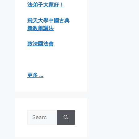
法弟子大家好！
飛天大學中國古典
舞教學講法
致法國法會
更多 …
Search
for: