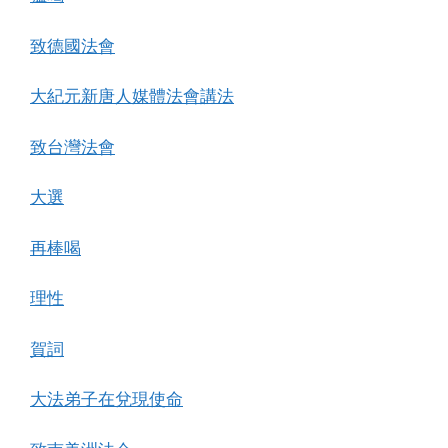
致德國法會
大紀元新唐人媒體法會講法
致台灣法會
大選
再棒喝
理性
賀詞
大法弟子在兌現使命