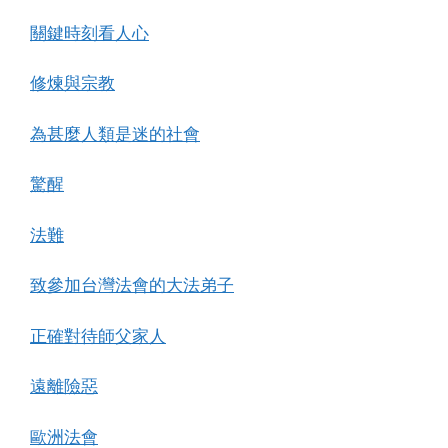
關鍵時刻看人心
修煉與宗教
為甚麼人類是迷的社會
驚醒
法難
致參加台灣法會的大法弟子
正確對待師父家人
遠離險惡
歐洲法會