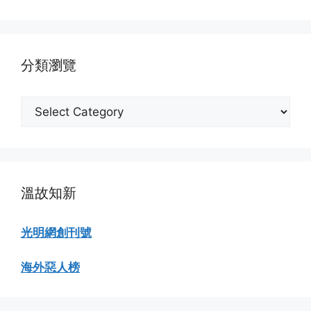
份
瀏
覽
分類瀏覽
分
類
瀏
覽
溫故知新
光明網創刊號
海外惡人榜