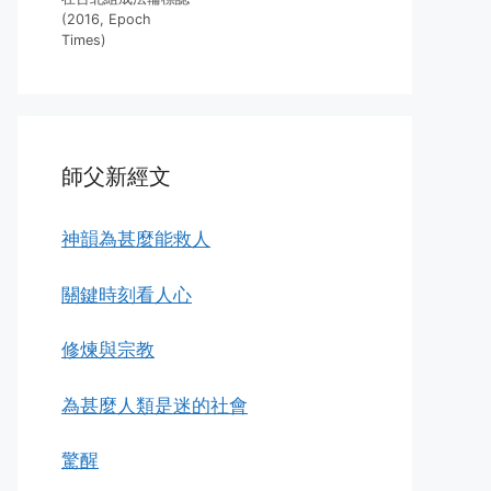
(2016, Epoch
Times)
師父新經文
神韻為甚麼能救人
關鍵時刻看人心
修煉與宗教
為甚麼人類是迷的社會
驚醒