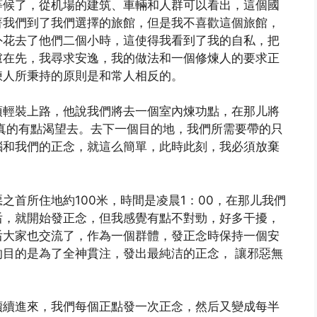
等候了，從机場的建筑、車輛和人群可以看出，這個國
著我們到了我們選擇的旅館，但是我不喜歡這個旅館，
外花去了他們二個小時，這使得我看到了我的自私，把
慮在先，我尋求安逸，我的做法和一個修煉人的要求正
煉人所秉持的原則是和常人相反的。
須輕裝上路，他說我們將去一個室內煉功點，在那儿將
真的有點渴望去。去下一個目的地，我們所需要帶的只
腦和我們的正念，就這么簡單，此時此刻，我必須放棄
之首所住地約100米，時間是凌晨1：00，在那儿我們
后，就開始發正念，但我感覺有點不對勁，好多干擾，
后大家也交流了，作為一個群體，發正念時保持一個安
目的是為了全神貫注，發出最純洁的正念， 讓邪惡無
續續進來，我們每個正點發一次正念，然后又變成每半