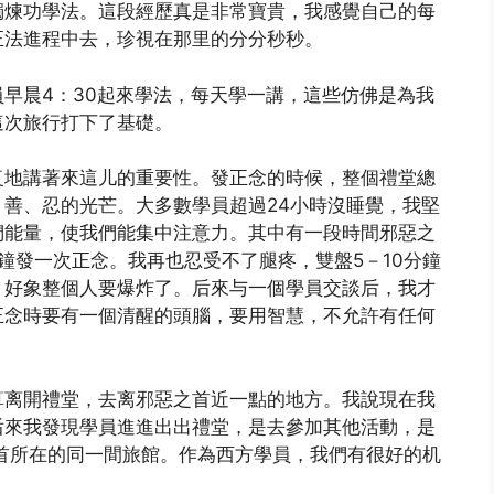
獨煉功學法。這段經歷真是非常寶貴，我感覺自己的每
正法進程中去，珍視在那里的分分秒秒。
早晨4：30起來學法，每天學一講，這些仿佛是為我
這次旅行打下了基礎。
复地講著來這儿的重要性。發正念的時候，整個禮堂總
善、忍的光芒。大多數學員超過24小時沒睡覺，我堅
們能量，使我們能集中注意力。其中有一段時間邪惡之
鐘發一次正念。我再也忍受不了腿疼，雙盤5－10分鐘
，好象整個人要爆炸了。后來与一個學員交談后，我才
正念時要有一個清醒的頭腦，要用智慧，不允許有任何
算离開禮堂，去离邪惡之首近一點的地方。我說現在我
后來我發現學員進進出出禮堂，是去參加其他活動，是
首所在的同一間旅館。作為西方學員，我們有很好的机