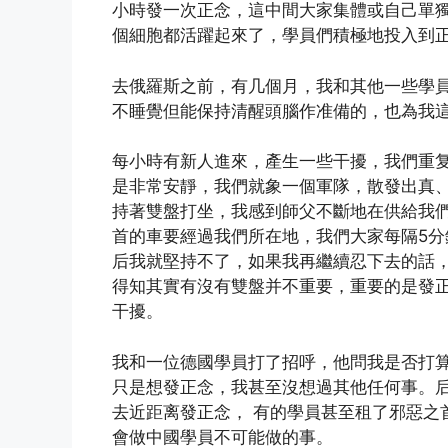
小時發一次正念，這中間大家集體或自己單
個細胞都活躍起來了，學員們積極地投入到
去俄羅斯之前，有几個月，我和其他一些學員
不睡覺但能保持清醒頭腦作准備的，也為我
每小時有新人進來，產生一些干擾，我們重
是非常安靜，我們就象一個軍隊，散發出真、
持著雙盤打坐，我感到師父不斷地在供給我
首的車要經過我們所在地，我們大家每隔5分
后我就堅持不了，如果我再繼續忍下去的話
得知其實有沒有雙盤并不重要，重要的是發
干擾。
我和一位德國學員打了招呼，他問我是否打
只是想發正念，我甚至沒想過其他任何事。
去近距离發正念， 有的學員甚至租了邪惡之
會做中國學員不可能做的事。