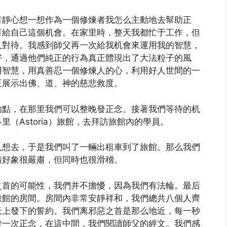
有靜心想一想作為一個修煉者我怎么主動地去幫助正
有給自己這個机會。在家里時，整天我都忙于工作，但
人對待。我感到師父再一次給我机會來運用我的智慧，
好，通過他們純正的行為真正體現出了大法粒子的風
用智慧，用真善忍一個修煉人的心，利用好人世間的一
正展示出佛、道、神的慈悲救度。
功點，在那里我們可以整晚發正念。接著我們等待的机
（Astoria）旅館，去拜訪旅館內的學員。
人想去，于是我們叫了一輛出租車到了旅館。那么我們
情好象很嚴肅，但同時也很滑稽。
之首的可能性，我們并不擔懮，因為我們有法輪。最后
旅館的房間。房間內非常安靜祥和，我們總共八個人齊
天上發下的誓約。我們离邪惡之首是那么地近，每一秒
發一次正念，在這中間，我們閱讀師父的經文。我們感