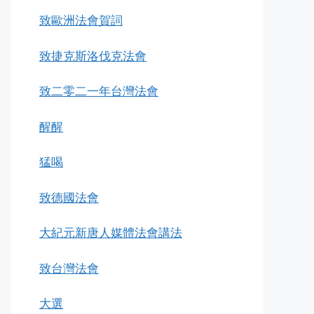
致歐洲法會賀詞
致捷克斯洛伐克法會
致二零二一年台灣法會
醒醒
猛喝
致德國法會
大紀元新唐人媒體法會講法
致台灣法會
大選