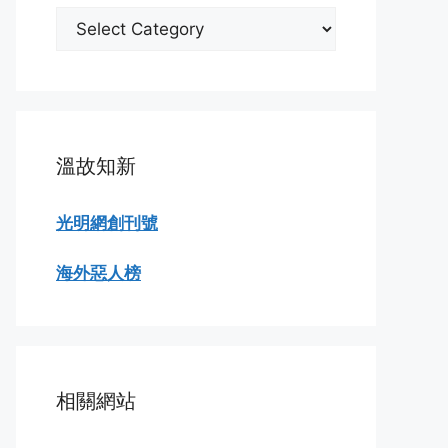
分
類
瀏
覽
溫故知新
光明網創刊號
海外惡人榜
相關網站