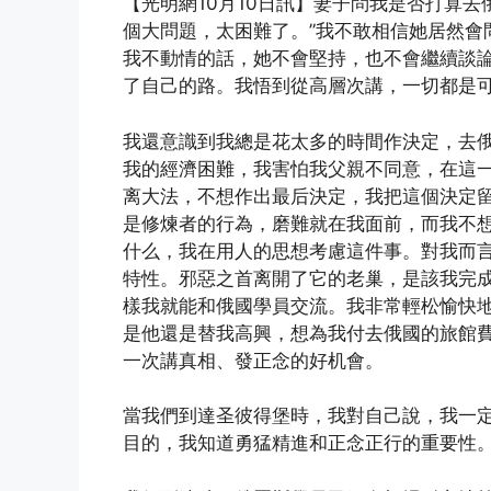
【光明網10月10日訊】妻子問我是否打算
個大問題，太困難了。”我不敢相信她居然會
我不動情的話，她不會堅持，也不會繼續談
了自己的路。我悟到從高層次講，一切都是
我還意識到我總是花太多的時間作決定，去
我的經濟困難，我害怕我父親不同意，在這
离大法，不想作出最后決定，我把這個決定
是修煉者的行為，磨難就在我面前，而我不
什么，我在用人的思想考慮這件事。對我而
特性。邪惡之首离開了它的老巢，是該我完
樣我就能和俄國學員交流。我非常輕松愉快
是他還是替我高興，想為我付去俄國的旅館
一次講真相、發正念的好机會。
當我們到達圣彼得堡時，我對自己說，我一
目的，我知道勇猛精進和正念正行的重要性