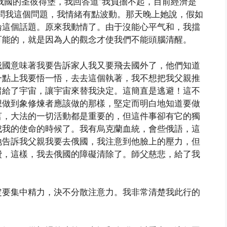
去俄國的圣彼得堡，我回答道”我負擔不起，目前經濟是
問我這個問題，我情緒有點波動。那天晚上她說，假如
論這個話題。原來我動情了。由于沒能心平气和，我擋
可能的，就是因為人的觀念才使我們不能頭腦清醒。
俄國意味著我要告訴家人我又要飛去國外了，他們知道
一點上我要悟一悟，去去這個執著，我不想把我父親推
留給了宇宙，讓宇宙來替我決定。這簡直是逃避！這不
想做到象修煉者應該做的那樣，堅定而明白地知道要做
言，大法的一切活動都是重要的，但這件事卻有它的獨
成我的使命的時候了。我有烏克蘭血統，會些俄語，這
地告訴我父親我要去俄國，我注意到他臉上的壓力，但
費，這樣，我去俄國的障礙清除了。師父慈悲，給了我
定要集中精力，決不分散注意力。我非常清楚我此行的
。