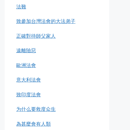
法難
致參加台灣法會的大法弟子
正確對待師父家人
遠離險惡
歐洲法會
意大利法會
致印度法會
为什么要救度众生
為甚麼會有人類