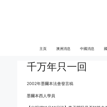
Skip
to
content
主頁
澳洲消息
中國消息
千万年只一回
2002年墨爾本法會發言稿
墨爾本西人學員