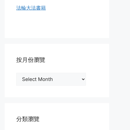
法輪大法書籍
按月份瀏覽
按
月
份
瀏
覽
分類瀏覽