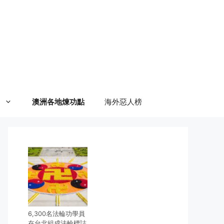
澳洲各地煉功點
海外惡人榜
6,300名法輪功學員
在台北組成法輪標誌