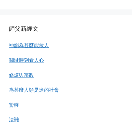
師父新經文
神韻為甚麼能救人
關鍵時刻看人心
修煉與宗教
為甚麼人類是迷的社會
驚醒
法難