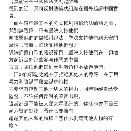
官員能夠在中國依法受到起訴和
懲罰的話，我將反對法輪功組織在國外起訴中國官
員。
而在這些最基本的公民權利歸還給法輪功之前，
我別無選擇，只有堅決支持他們
向攻擊他們的媒體討說法，堅決支持他們到天安門
廣場去請愿，堅決支持他們想方
設法插播自己的電視節目，堅決支持他們在一切地
方起訴追究那些參与作惡的中國
官員，哪怕他們逃到天涯海角也不放過他們。
江xx的邪惡之處在于拒絕其他人的尊嚴，在于用
暴力和陰謀手段去謀求特權。
它要求有控制其他一切人的權力，同時拒絕自己受
監督，不許任何反對的聲音出現。
這當然是不能被人類大眾容許的。你江xx并不是三
頭六臂的動物，憑什么要擁有
超越其他人類的特權？憑什么剝奪其他人類的尊
嚴？