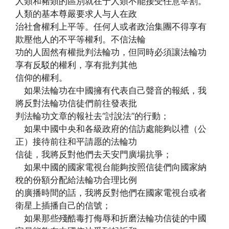
人類和豬類的區別就在于人類不能接受任意宰割。
人類的基本尊嚴要求人与人在政
治社會權利上平等。任何人或者政治集團不得享有
欺壓他人的不平等權利。不信法輪
功的人固然有權批判法輪功，但同時必須讓法輪功
享有反駁的權利，享有批判其他
信仰的權利。
如果法輪功在中國擁有代表自己聲音的報紙，我
將反對法輪功信徒們前往發表批
判法輪功文章的報社去“討說法”的行動；
如果中國中央和各級政府的信訪處能夠以禮（公
正）接待前往和平請愿的法輪功
信徒，我將反對他們去天安門廣場抗爭；
如果中國的國家電視台能夠按照信徒們向國家納
稅的份額分配給法輪功合理比例
的廣播時間的話，我將反對他們在國家電視台或者
衛星上插播自己的信號；
如果那些殘酷毒打侮辱和折磨法輪功信徒的中國