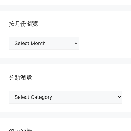
按月份瀏覽
按
月
份
瀏
覽
分類瀏覽
分
類
瀏
覽