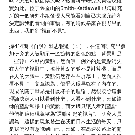
嗎？怎麼可以囚禁人呢？然而科學研究人員發現確
實如此。位于舊金山的Smith-Kettlewell 眼睛研究
所的一個研究小組發現人只能看到自己大腦允許和
決定讓我們看到的事物，有的時候暴露在視野里的
東西，我們卻“視而不見”。
據414期《自然》雜志報道（１），在這個研究里參
加研究的人被顯示一些旋轉的藍色的點，背景則是
一些靜止不動的黃點，然而無一例外的是黃點消失
在人們的視野中，擦掉黃點的並不是計算機，而是
在人的大腦中，黃點仍然存在在屏幕上，然而人卻
看不見了。文章認為，似乎大腦早就有了內在的、
現成的關于世界是什麼樣子的理論，然後按照這個
理論決定人可以看到什麼，人看不到什麼，比如旋
轉的藍點和靜止的黃點，而大腦只讓人看到藍點，
他們把這種現象稱為“運動引起的視盲”。 研究人員
認為，這樣的現象發生在我們日常生活的每天，只
是我們沒有意識到而已，比如，在高速公路上的開