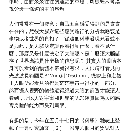
車時，面對來來往往的運動的車燈，司機經常會漠
視旁邊一條道的車的尾燈。
人們常常有一個觀念︰自己五官感受得到的是實實
在在的，然後大腦對這些感受進行的分析就應該是
事物或者世界的真相了，從這個科學發現來看並不
是如此，是大腦決定讓你看得見什麼，看不見什
麼，那麼又是什麼決定了大腦呢？是什麼讓大腦儲
存了世界應該是什麼樣的信息呢？ 其實人的眼睛本
身可以看到的物體本來就很有限，人眼睛可看見的
光波波長範圍是312nm到1050 nm，微觀上和宏觀
上人眼所能看見的都是茫茫宇宙中很小的一部分。
然而攝入視野的物體還得經過大腦的篩選才能讓人
看到，所以人對宇宙和世界的認知確實因為人的感
官身體的能力而受到局限。
有趣的是，今年在五月十七日的《科學》雜志上登
載了一篇研究論文（２），報導六個月的嬰兒對人