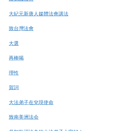
大紀元新唐人媒體法會講法
致台灣法會
大選
再棒喝
理性
賀詞
大法弟子在兌現使命
致南美洲法会