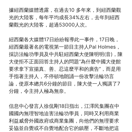
據紐西蘭媒體透露，在過去10 多年來，到紐西蘭觀
光的大陸客，每年平均成長34%左右，去年到紐西
蘭觀光的大陸客，超過53000人次。
紐西蘭各大媒體17日紛紛報導此一事件，17日晚，
紐西蘭最著名的電視第一節目主持人Pal Holmes，
採訪法輪功學員及中共駐紐西蘭大使陳明明(音)，陳
大使拒不正面回答主持人的問題“為什麼中國大使館
要求拿下宣揚真、善、忍這麼平和的廣告”，而是用
手指著主持人，不停頓地朗誦一份攻擊法輪功言
論，使原本總共6分鐘的節目，陳大使一人獨講了7
分鐘，令主持人極為無奈。
信息中心發言人徐侃剛18日指出，江澤民集團在中
國國內無理智地迫害法輪功學員，同時又利用商業
利益威脅外國政府或商業集團，向他們的無理要求
妥協並自覺或不自覺地配合它的鎮壓，不斷地把這