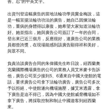
善、忍”的中英文字。
出資刊登這幅廣告的當地法輪功學員竇金梅說，這
是一幅宣揚法輪功功法的廣告，她自己因煉法輪
功，重病的身體得以康復，她希望大家知道法輪功
好。她並指出，她與廣告公司簽訂了一年的合同，
登出來已近三個月，反應很好，連廣告公司的業務
員都曾誇獎，在現場能感到該廣告顯得祥和美好，
與眾不同。
負責洽談廣告合同的朱偉國先生昨日說，紐西蘭奧
克蘭國際機場廣告的公司的業務人員艾米麥卡告訴
他，廣告公司至少接到5、6通來自中國大使館的電
話，要求廣告公司拿下法輪功廣告，廣告公司多次
予以拒絕，中使館遂向機場施壓，據艾米透露，拿
下廣告是迫不得已，因為中國大使館威脅機場如不
拿下廣告，將採取控制和制止中國遊客到紐西蘭
來。