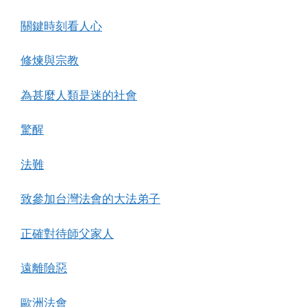
關鍵時刻看人心
修煉與宗教
為甚麼人類是迷的社會
驚醒
法難
致參加台灣法會的大法弟子
正確對待師父家人
遠離險惡
歐洲法會