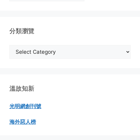
份
瀏
覽
分類瀏覽
分
類
瀏
覽
溫故知新
光明網創刊號
海外惡人榜