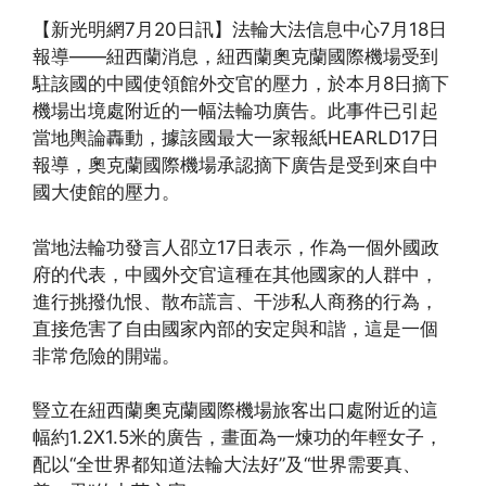
(http://www.xinguangming.org)
【新光明網7月20日訊】法輪大法信息中心7月18日
報導——紐西蘭消息，紐西蘭奧克蘭國際機場受到
駐該國的中國使領館外交官的壓力，於本月8日摘下
機場出境處附近的一幅法輪功廣告。此事件已引起
當地輿論轟動，據該國最大一家報紙HEARLD17日
報導，奧克蘭國際機場承認摘下廣告是受到來自中
國大使館的壓力。
當地法輪功發言人邵立17日表示，作為一個外國政
府的代表，中國外交官這種在其他國家的人群中，
進行挑撥仇恨、散布謊言、干涉私人商務的行為，
直接危害了自由國家內部的安定與和諧，這是一個
非常危險的開端。
豎立在紐西蘭奧克蘭國際機場旅客出口處附近的這
幅約1.2X1.5米的廣告，畫面為一煉功的年輕女子，
配以“全世界都知道法輪大法好”及“世界需要真、