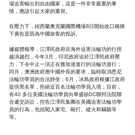
場迫害輸出到自由國家，這是一件非常嚴重的事
情，應該引起大家的重視。
在壓力下，紐西蘭奧克蘭國際機場8日開始改口稱摘
下廣告是因為中國旅客的投訴。
據媒體報導，江澤民政府在海外迫害法輪功的行徑
越演越烈，今年3月，印尼政府迫於江澤民政府壓
力，下令中止一項正在雅加達進行的法輪功遊行；
同月，澳洲政府應中國外長的要求，臨時取消悉尼
法輪功學員的合法靜坐；6月，冰島政府根據江政府
提供黑名單，拒絕近百名法輪功學員入境；目前，
有40 多位美國法輪功學員向華盛頓DC聯邦法院聯
合遞交訴訟，控告江澤民集團在美國迫害法輪功學
員的行為，包括闖入家宅、毆打、縱火和竊聽等
等。
(http://www.xinguangming.org)