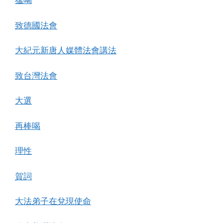
猛喝
致德國法會
大紀元新唐人媒體法會講法
致台灣法會
大選
再棒喝
理性
賀詞
大法弟子在兌現使命