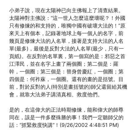
小弟子說，現在太陽神已向主佛報上了清查結果。
太陽神對主佛說：“這一世人怎麼這麼壞呢？！外國
只有修煉的和支持的，唯獨中國有破壞大法的！”原
來天上有個本，記錄著地球上每一個人的名字，前
幾頁是修煉大法的人名單，接著是支持大法的人名
單(最多)，最後是反對大法的人名單(最少，只有一
頁紙)。在反對的名單裏，第一個寫的是：邪惡之首
江澤民，並在名字上畫了兩個圈；第二個是：羅
幹，一個圈；第三個是：替身曾慶紅，一個圈；第
四個是：何祚庥，一個圈。還有的畫的是括號。目
前，對於反對的人(特別是畫括號的)師父還留給其機
會，就靠大法弟子講清真相、救度他們。
是的，在這偉大的正法時期修煉，能和偉大的師尊
同在，該是一件多麼殊勝的事！我們一定聽師父的
話：“抓緊救度快講”！(9/26/2002 4:48:51 PM)
(http://www.xinguangming.org)