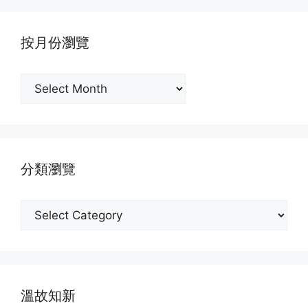
按月份瀏覽
按
月
份
瀏
覽
分類瀏覽
分
類
瀏
覽
溫故知新