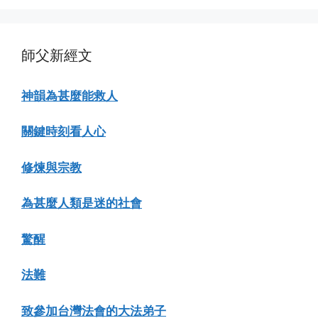
師父新經文
神韻為甚麼能救人
關鍵時刻看人心
修煉與宗教
為甚麼人類是迷的社會
驚醒
法難
致參加台灣法會的大法弟子