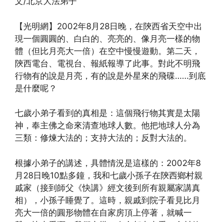
文/北京大法弟子
【光明網】2002年8月28日晚，在陝西省天空中出
現一個圓圓的、白白的、亮亮的、像月亮一樣的物
體（但比月亮大一倍）在空中慢慢遊動。第二天，
陝西電台、電視台、報紙報導了此事。對此不明飛
行物有的說是月亮，有的說是外星來的飛碟……到底
是什麼呢？
七歲小弟子看到的真相是：這個飛行物其實是太陽
神，奉主佛之命來清查地球人數。他把地球人分為
三類：修煉大法的；支持大法的；反對大法的。
根據小弟子的講述，具體情況是這樣的：2002年8
月28日晚10點多鐘，我和七歲小孫子在陝西鄉村親
戚家（接到師父《快講》經文後到所有親屬家講真
相），小孫子睡覺了。這時，親戚到院子看見比月
亮大一倍的圓形物體在自家房頂上停著，就喊一