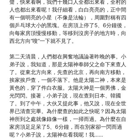
聲，快來看啊，我們十幾口人全都出來看，全村的
人也都出來看呢！我仔細看，白白亮亮的，正中間
有一個明亮的小星（不像是法輪），周圍對稱有四
個乒乓球大小的黑塊。在房頂上停了5、6分鐘後，
向每家房頂慢慢移動，等移到沒房子的地方時，向
西北方向“嗖”一下就不見了。
第二天清晨，人們都在興奮地議論著昨晚的事。小
弟子說，我知道，那是太陽神奉師父之命下來查人
了。從東北方向來，先查的北京，再向南方移動，
挨家挨戶查，一個不落下。他是太陽二神，本來是
黃色的，穿了件白衣服。太陽大神是一個男佛，金
光閃閃。接著，小弟子說，現在查到日本、韓國
了。到了中午，大伙又提此事，他又說，現在全世
界已清查完畢。為什麼查的如此之快呢？因為太陽
神所到之處就像錄像一樣，一掃而過。為什麼在自
家房頂足足呆了5、6分鐘，而在別家卻一閃而過
呢？小弟子說，太陽神在看我呢！我……