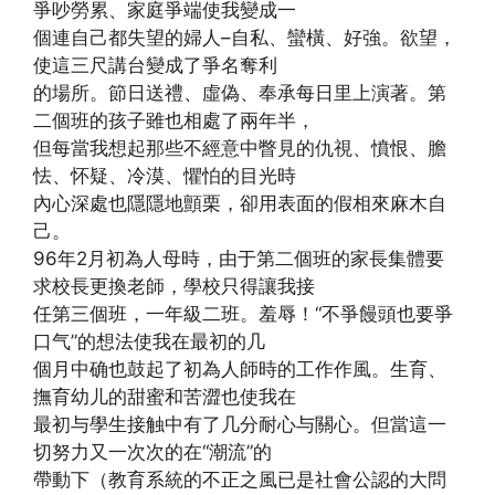
爭吵勞累、家庭爭端使我變成一
個連自己都失望的婦人–自私、蠻橫、好強。欲望，
使這三尺講台變成了爭名奪利
的場所。節日送禮、虛偽、奉承每日里上演著。第
二個班的孩子雖也相處了兩年半，
但每當我想起那些不經意中瞥見的仇視、憤恨、膽
怯、怀疑、冷漠、懼怕的目光時
內心深處也隱隱地顫栗，卻用表面的假相來麻木自
己。
96年2月初為人母時，由于第二個班的家長集體要
求校長更換老師，學校只得讓我接
任第三個班，一年級二班。羞辱！“不爭饅頭也要爭
口气”的想法使我在最初的几
個月中确也鼓起了初為人師時的工作作風。生育、
撫育幼儿的甜蜜和苦澀也使我在
最初与學生接触中有了几分耐心与關心。但當這一
切努力又一次次的在“潮流”的
帶動下（教育系統的不正之風已是社會公認的大問