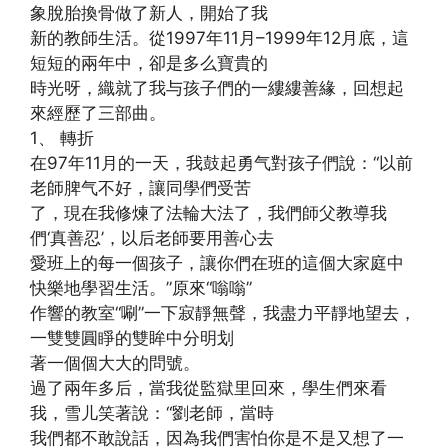
象脫胎換骨做了新人，開始了我
新的教師生活。從1997年11月–1999年12月底，這
短短的兩年中，卻是多么寶貴的
時光呀，織就了我与孩子們的一縷縷善緣，回想起
來經歷了三部曲。
1、 轉折
在97年11月的一天，我鼓起勇气對孩子們說：“以前
老師脾气不好，讓同學們受苦
了，現在我修煉了法輪大法了，我們師父教導我
們‘真善忍’，以后老師要用善心去
愛班上的每一個孩子，讓你們在班的這個大家庭中
快樂地學習生活。”原來“嗡嗡”
作響的教室“唰”一下寂靜無聲，我盡力平靜地望去，
一雙雙圓睜的雙眸中分明划
著一個個大大的問號。
過了兩年多后，當我從監獄里回來，學生們來看
我，雪儿笑著說：“劉老師，當時
我們都不敢說話，因為我們害怕你是不是又想了一