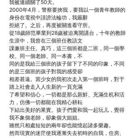
我被連續關了50天。
2000年4月，警察要挾我，要我以一個青年教師的
身份在電視中誹謗法輪功，我嚴辭
拒絕了。之后，再度被關進看守所。
從18歲師范畢業到28歲被迫离開講台，十年的教師
生涯中，我曾在三個班任教語文
課兼班主任。真巧，這三個班都是二班，同一個學
校、同一個老師、同一本書，不
同的是我給三個班的孩子留下了不同的印象，不同
的是三個班的孩子對我的感受卻
相差甚遠。當少女的我初次走入第一個班時，對于
踏上社會走入人生新的一頁充滿
了希望和信心，一切都是那么新鮮、充滿生机和活
力，仿佛一切都能在我精心耕耘
下結出美好的果實。孩子們愛和我一起玩儿，覺得
我不象個老師，卻象個大姐姐。
雖然只相處短短的兩年卻也能憶起諸多樂趣。
然而現實的迷茫使我逐漸失去初時的自我，住房、