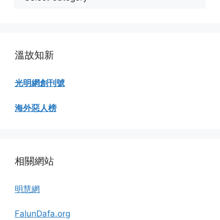
類
瀏
覽
溫故知新
光明網創刊號
海外惡人榜
相關網站
明慧網
FalunDafa.org