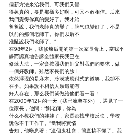
個新方法來治我們。可我們又覺
得象真的，要是那樣多好啊，可又不敢相信。后來
我們覺得你真的變好了。我才給
爸爸說，我們老師真的變了，脾气也變好了，不是
以前的那個老師了。你們以后不
准亂說我們老師了。”
在98年2月，我修煉后開的第一次家長會上，當我平
靜而認真地告訴全體家長我已在
修煉大法，一定會按照我們師父對我們的要求，做
一個好教師。雖然家長們的臉上
依然浮現的是麻木、冷漠或應付式的微笑，我卻不
在乎。如果說不相信人類還能有
好人存在，那么我們就做給他們看一看！
在2000年12月的一天（我已流离在外），遇見了一
位家長，他問：“劉老師，你為
什么不教我們的娃娃了，家長都找學校反映，學校
說你不干工作了。”當我將實情
告知，他嘆息著：“這個鬼社會，簡直搞不懂了。我