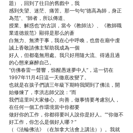
題），回到了往日的舊戲中，我
感到失望、迷茫、痛苦。那一句句“德高為師，身正
為范”、“師者，所以傳道、
授業、解惑也”的古訓，當今《教師法》、《教師職
業道德規范》顯得是那么的蒼
白無力、無濟于事，我在心中呼喚，也曾在廟中虔
誠上香敬請佛主幫助我成為一個
好人，但都毫無用處。我只好用隨大流、得過且過
的心態來麻醉自己。
“仿佛春雷一聲響，惊醒愚迷夢中人”，這一切在
1997年11月4日這一天徹底改變了。
也就是在孩子們讀三年級下期時我聞到了佛法，開
始修煉了，李洪志師父說：“而
我們這里叫大家修心、向善，做事情要考慮別人，
在任何一個工作環境當中你都要
做好你的工作，你都得要叫人說你是好人。”“你做不
好工作，你怎么是個好人哪？”
（《法輪佛法》（在加拿大法會上講法））。我就