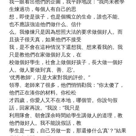
我一眼看出他們的企圖，我平靜地說：“我尚未教學
生煉過功，每個人有自己的思
想，即使是孩子，也是個獨立的生命，誰也不能、
也不應該強迫他們做什么、信什
么。我修煉只是因為想照大法的要求做個好人。而
且孩子很天真，如果他們不接受
我，是不會在這种情況下還想我、想來看我的。我
只是教他們在家做個好儿女，在
校做個好學生，社會上做個好孩子，長大做一個好
人。做人要做到‘真、善、忍’。
‘优秀教師’，只是大家對我的評价。”
領導、老師來了很多，他們悄悄勸我：“你太傻了，
他們正在湊你的材料。你松松
才四歲，你愛人又不在本地，哪個管。你說句假
話，回家再說。”我說：“我只是
利用隊會、朝會課余時間給學生講做人的道理，教
他們做好人。我不能說假話，教
學生是一套，自己另做一套，那還修什么‘真’？”結果