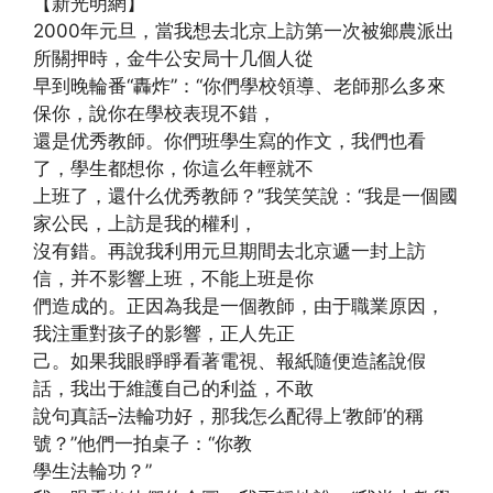
【新光明網】
2000年元旦，當我想去北京上訪第一次被鄉農派出
所關押時，金牛公安局十几個人從
早到晚輪番“轟炸”：“你們學校領導、老師那么多來
保你，說你在學校表現不錯，
還是优秀教師。你們班學生寫的作文，我們也看
了，學生都想你，你這么年輕就不
上班了，還什么优秀教師？”我笑笑說：“我是一個國
家公民，上訪是我的權利，
沒有錯。再說我利用元旦期間去北京遞一封上訪
信，并不影響上班，不能上班是你
們造成的。正因為我是一個教師，由于職業原因，
我注重對孩子的影響，正人先正
己。如果我眼睜睜看著電視、報紙隨便造謠說假
話，我出于維護自己的利益，不敢
說句真話–法輪功好，那我怎么配得上‘教師’的稱
號？”他們一拍桌子：“你教
學生法輪功？”