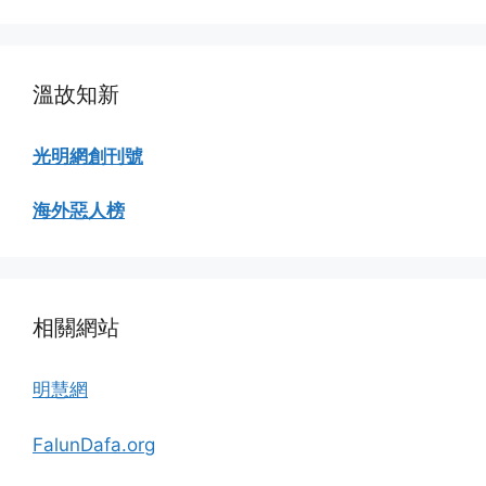
瀏
覽
溫故知新
光明網創刊號
海外惡人榜
相關網站
明慧網
FalunDafa.org