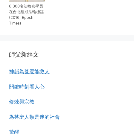
6,300名法輪功學員
在台北組成法輪標誌
(2016, Epoch
Times)
師父新經文
神韻為甚麼能救人
關鍵時刻看人心
修煉與宗教
為甚麼人類是迷的社會
驚醒