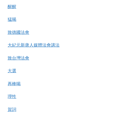
醒醒
猛喝
致德國法會
大紀元新唐人媒體法會講法
致台灣法會
大選
再棒喝
理性
賀詞