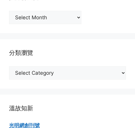
按
月
份
瀏
覽
分類瀏覽
分
類
瀏
覽
溫故知新
光明網創刊號