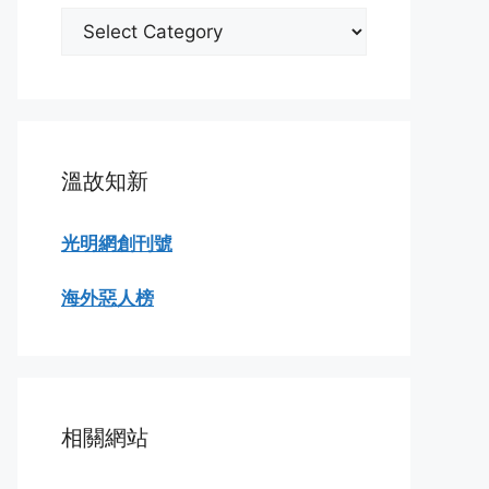
分
類
瀏
覽
溫故知新
光明網創刊號
海外惡人榜
相關網站