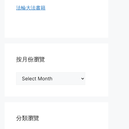
法輪大法書籍
按月份瀏覽
按
月
份
瀏
覽
分類瀏覽