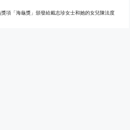
義獎項「海龜獎」頒發給戴志珍女士和她的女兒陳法度