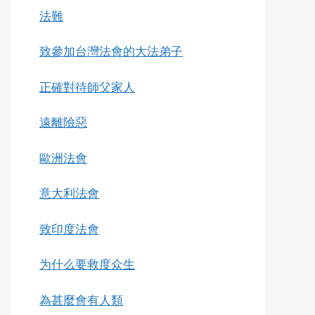
法難
致參加台灣法會的大法弟子
正確對待師父家人
遠離險惡
歐洲法會
意大利法會
致印度法會
为什么要救度众生
為甚麼會有人類