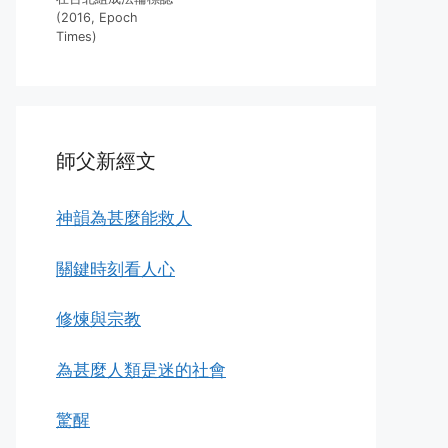
(2016, Epoch
Times)
師父新經文
神韻為甚麼能救人
關鍵時刻看人心
修煉與宗教
為甚麼人類是迷的社會
驚醒