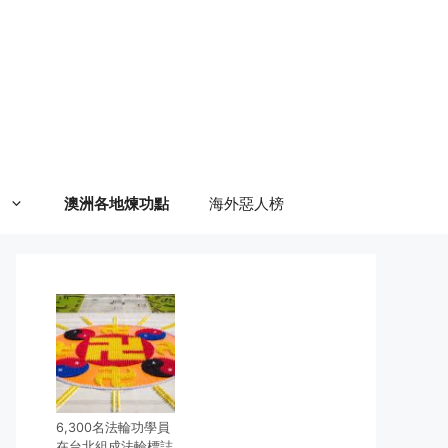
澳洲各地煉功點
海外惡人榜
6,300名法輪功學員
在台北組成法輪標誌