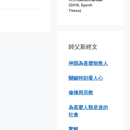
(2016, Epoch
Times)
師父新經文
神韻為甚麼能救人
關鍵時刻看人心
修煉與宗教
為甚麼人類是迷的
社會
驚醒