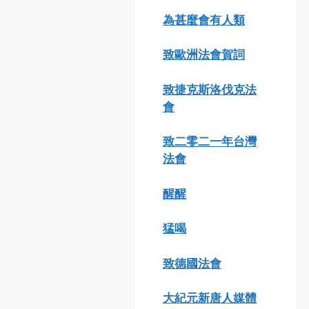
為甚麼會有人類
致歐洲法會賀詞
致捷克斯洛伐克法
會
致二零二一年台灣
法會
醒醒
猛喝
致德國法會
大紀元新唐人媒體