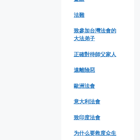
法難
致參加台灣法會的
大法弟子
正確對待師父家人
遠離險惡
歐洲法會
意大利法會
致印度法會
为什么要救度众生