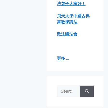
法弟子大家好！
飛天大學中國古典
舞教學講法
致法國法會
更多 …
Search
for: