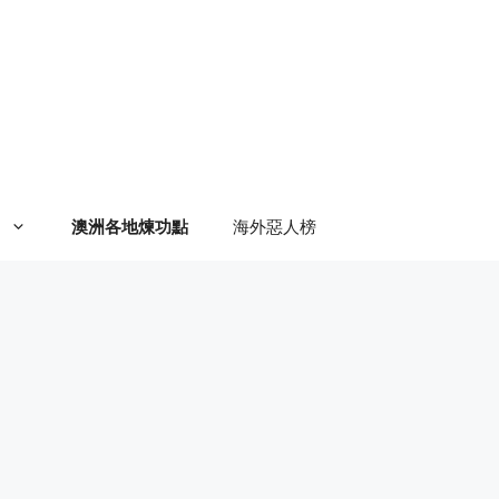
澳洲各地煉功點
海外惡人榜