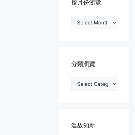
按月份瀏覽
按
月
份
瀏
覽
分類瀏覽
分
類
瀏
覽
溫故知新