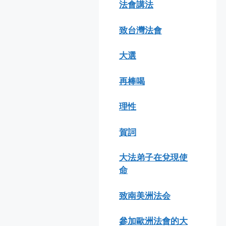
法會講法
致台灣法會
大選
再棒喝
理性
賀詞
大法弟子在兌現使
命
致南美洲法会
參加歐洲法會的大