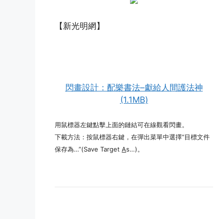
【新光明網】
閃畫設計：配樂書法–獻給人間護法神
(1.1MB)
用鼠標器左鍵點擊上面的鏈結可在線觀看閃畫。
下載方法：按鼠標器右鍵，在彈出菜單中選擇“目標文件
保存為…”(Save Target
A
s…)。
(http://www.xinguangming.org)