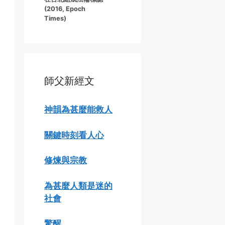
(2016, Epoch
Times)
師父新經文
神韻為甚麼能救人
關鍵時刻看人心
修煉與宗教
為甚麼人類是迷的
社會
驚醒