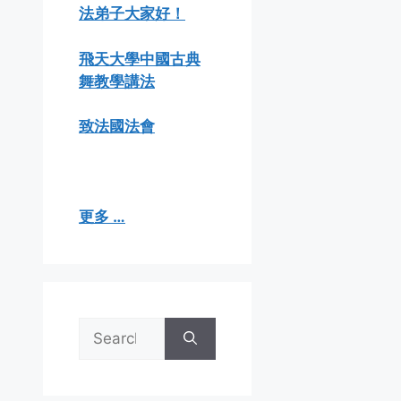
法弟子大家好！
飛天大學中國古典
舞教學講法
致法國法會
更多 …
Search
for: