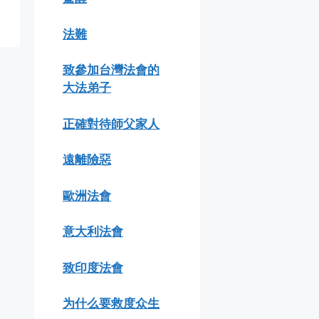
法難
致參加台灣法會的
大法弟子
正確對待師父家人
遠離險惡
歐洲法會
意大利法會
致印度法會
为什么要救度众生