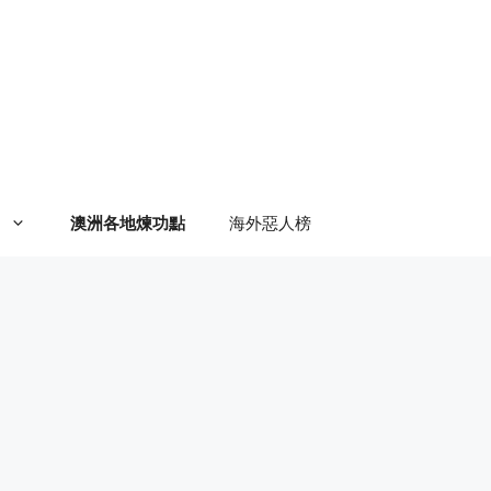
澳洲各地煉功點
海外惡人榜