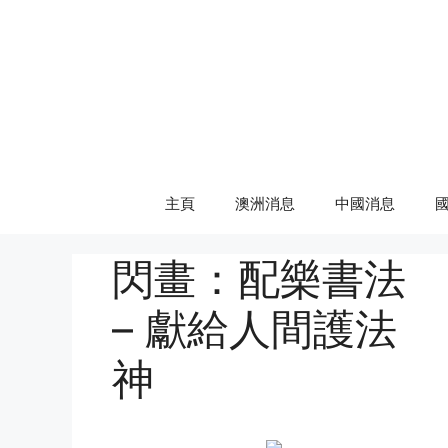
Skip
to
content
主頁
澳洲消息
中國消息
閃畫：配樂書法
– 獻給人間護法
神