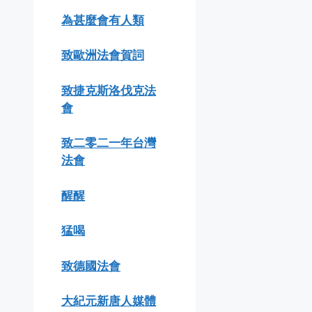
為甚麼會有人類
致歐洲法會賀詞
致捷克斯洛伐克法
會
致二零二一年台灣
法會
醒醒
猛喝
致德國法會
大紀元新唐人媒體