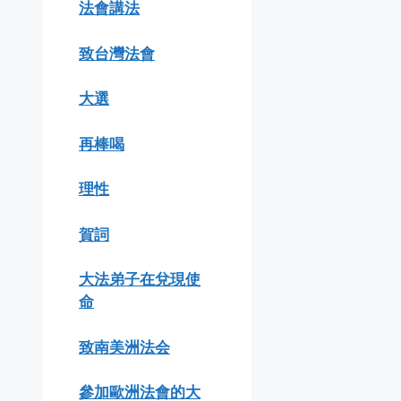
法會講法
致台灣法會
大選
再棒喝
理性
賀詞
大法弟子在兌現使
命
致南美洲法会
參加歐洲法會的大