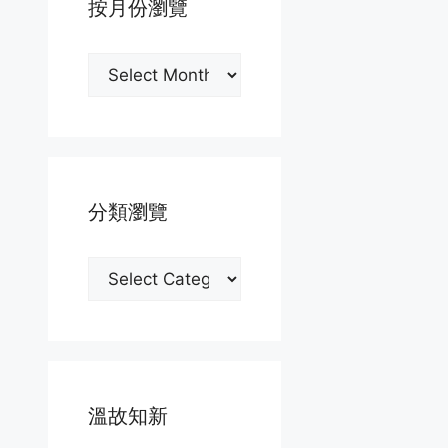
按月份瀏覽
按
月
份
瀏
覽
分類瀏覽
分
類
瀏
覽
溫故知新