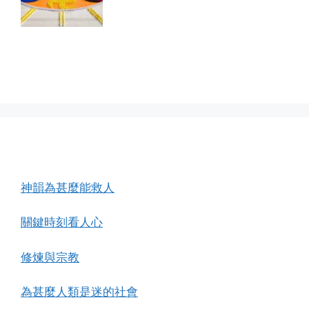
6,300名法輪功學員
在台北組成法輪標誌
(2016, Epoch
Times)
師父新經文
神韻為甚麼能救人
關鍵時刻看人心
修煉與宗教
為甚麼人類是迷的社會