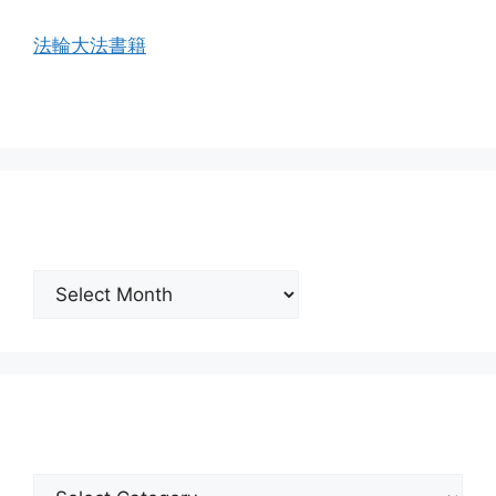
法輪大法書籍
按月份瀏覽
按
月
份
瀏
覽
分類瀏覽
分