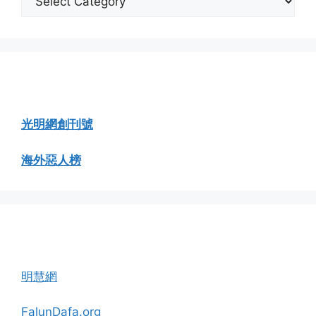
類
瀏
覽
溫故知新
光明網創刊號
海外惡人榜
相關網站
明慧網
FalunDafa.org