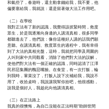
和氣些了，春遊時，還主動拿錢給我，我不要，他
偏要塞給我，我就說：還是留著做大法工作用吧。
（二）在學校
我對正法有了新的認識，我覺得該抓緊時間，救度
眾生，於是我逐漸向身邊的人講清真相，很多同學
都聽進去了，他們說：像你這種好人講的話我們願
意聽。在講清真相、救度眾生的過程中，我有幸得
到了大法的真相光盤，這時，我就把同學及周圍的
人叫到家中共同觀看，消除了他們對大法的誤解，
使他們對大法有一個正確的認識，同時認清了江澤
民邪惡集團的醜惡嘴臉。在食堂，有一次打飯，輪
到我時，葷菜沒了，打飯人說下次補給我，我說不
用了，收拾桌時，我說讓我幫你拾吧，他很感動，
說我是個好人，我趁此向他講清真相。
（三）在正法路上
我真的很懊悔，為自己沒能在正法時期“助師世間