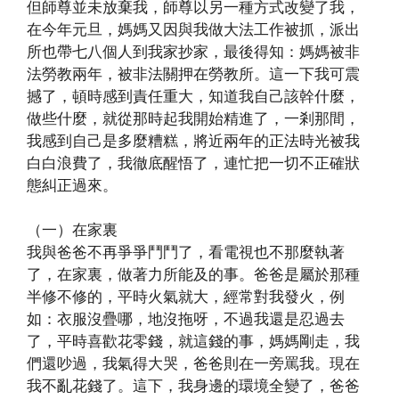
但師尊並未放棄我，師尊以另一種方式改變了我，
在今年元旦，媽媽又因與我做大法工作被抓，派出
所也帶七八個人到我家抄家，最後得知：媽媽被非
法勞教兩年，被非法關押在勞教所。這一下我可震
撼了，頓時感到責任重大，知道我自己該幹什麼，
做些什麼，就從那時起我開始精進了，一剎那間，
我感到自己是多麼糟糕，將近兩年的正法時光被我
白白浪費了，我徹底醒悟了，連忙把一切不正確狀
態糾正過來。
（一）在家裏
我與爸爸不再爭爭鬥鬥了，看電視也不那麼執著
了，在家裏，做著力所能及的事。爸爸是屬於那種
半修不修的，平時火氣就大，經常對我發火，例
如：衣服沒疊哪，地沒拖呀，不過我還是忍過去
了，平時喜歡花零錢，就這錢的事，媽媽剛走，我
們還吵過，我氣得大哭，爸爸則在一旁罵我。現在
我不亂花錢了。這下，我身邊的環境全變了，爸爸