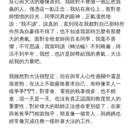
良心與大法的修煉原則。我絕對不會做一個忘恩負
義的人。僅憑這一點正念，我站在座位上，面對老
師憤憤的目光，同學詫異的眼神，正氣凜然地
說：“我不讀”。說真的，直到現在我都對自己那時所
作所為自豪得不得了，也不知道我當時怎麼有那麼
大的勇氣。面對全校老師與百名同學，我毫不畏
懼，不可思議，我當時讀《轉法輪》不到兩遍，得
法不到半年，我想，也許是師尊給我的勇氣，大法
給我的力量吧。
我雖然對大法很堅定，但在與常人心性過關中還是
很差勁，在法上不能嚴格要求自己，有時像常人一
樣爭爭鬥鬥，對零食、電視的執著很多，也不精
進，混一天是一天。也沒有真正認識到救度世人的
重要性，對於偉大的助師正法使命更別提了，在家
與爸爸爭鬥相當熱乎，簡直像一個常人，與媽媽也
經常像完成任務一樣幹著大法的工作。