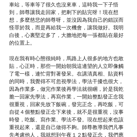
車站，等車等了很久也沒來車，這時我一下子悟
到，師尊讓我走回家，把剩下的貼完呀！現在想
想，多麼慈悲的師尊呀，並沒因為我自己的錯誤而
怪罪於我，而是再給我一次機會，讓我做好。我明
白後，心裏堅定多了，大膽地把每一張都貼在最好
的位置上。
現在我有時心態很純時，馬路上人很多的地方也敢
貼，心正時，那些一開始朝我這邊望的人立即像觸
了電一樣，連忙背對著發呆。在講清真相、貼資料
的同時，我覺得不可忽視學法，學法干擾也很大，
因為作業多，做完作業後再學法就很睏，於是我乾
脆一回家先學法，再寫作業，一開始整點發正念我
很重視，回家先放下飯碗，發完正念，再吃飯，可
自從４個整點發正念下來後，就不是很重視，沒事
時發，吃飯、寫作業、學法不發。現在想起來也該
重視起來，還是自己做得不夠。師尊教導我們凡事
先考慮他人，我就想到午夜１２點發正念，我們應