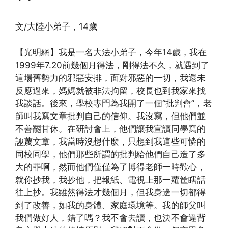
文/大陸小弟子，14歲
【光明網】我是一名大法小弟子，今年14歲，我在
1999年7.20前幾個月得法，剛得法不久，就遇到了
這場舊勢力的邪惡安排，面對邪惡的一切，我還未
反應過來，媽媽就被非法拘留，校長也到我家來找
我談話。後來，學校專門為我開了一個“批判會”，老
師叫我寫文章批判自己的信仰。我沒寫，但他們並
不善罷甘休。在研討會上，他們讓我宣讀同學寫的
誣蔑文章，我當時沒想什麼，只想到我這些可憐的
同校同學，他們那些所謂的批判給他們自己造了多
大的罪啊，然而他們僅僅為了博得老師一時歡心，
就你抄我，我抄他，把報紙、電視上那一蘿筐瞎話
往上抄。我雖然得法才幾個月，但我身邊一切都得
到了改善，如我的身體、家庭環境等。我的師父叫
我們做好人，錯了嗎？我不會去讀，也決不會違背