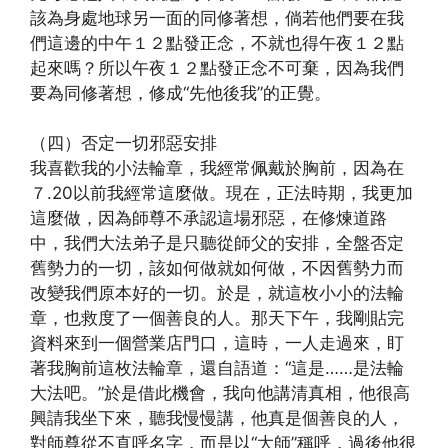
該為身處地球另一面的同修著想，倘若他們要在我
們這邊的中午１２點發正念，不就也得午夜１２點
起來嗎？所以午夜１２點發正念不可棄，因為我們
要為同修著想，修成“先他後我”的正覺。
（四）否定一切邪惡安排
我喜歡我的小法輪章，我經常佩戴於胸前，因為在
７.20以前我經常這麼做。現在，正法時期，我更加
這麼做，因為師尊不承認這場邪惡，在修煉道路
中，我們大法弟子是只聽從師父的安排，全盤否定
舊勢力的一切，該如何做就如何做，不因舊勢力而
改變我們原本好的一切。於是，就這枚小小的法輪
章，也救度了一個善良的人。那天下午，我剛貼完
資料來到一個營業店門口，這時，一人走過來，盯
著我胸前這枚法輪章，還自語道：“這是……是法輪
大法吧。”於是借此機會，我向他講清真相，他很高
興請我坐下來，聽我慢慢講，他真是個善良的人，
對師尊從不直呼名字，而是以“大師”稱呼，過後他很