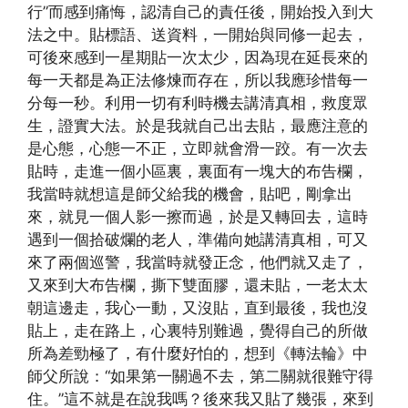
行”而感到痛悔，認清自己的責任後，開始投入到大
法之中。貼標語、送資料，一開始與同修一起去，
可後來感到一星期貼一次太少，因為現在延長來的
每一天都是為正法修煉而存在，所以我應珍惜每一
分每一秒。利用一切有利時機去講清真相，救度眾
生，證實大法。於是我就自己出去貼，最應注意的
是心態，心態一不正，立即就會滑一跤。有一次去
貼時，走進一個小區裏，裏面有一塊大的布告欄，
我當時就想這是師父給我的機會，貼吧，剛拿出
來，就見一個人影一擦而過，於是又轉回去，這時
遇到一個拾破爛的老人，準備向她講清真相，可又
來了兩個巡警，我當時就發正念，他們就又走了，
又來到大布告欄，撕下雙面膠，還未貼，一老太太
朝這邊走，我心一動，又沒貼，直到最後，我也沒
貼上，走在路上，心裏特別難過，覺得自己的所做
所為差勁極了，有什麼好怕的，想到《轉法輪》中
師父所說：“如果第一關過不去，第二關就很難守得
住。”這不就是在說我嗎？後來我又貼了幾張，來到