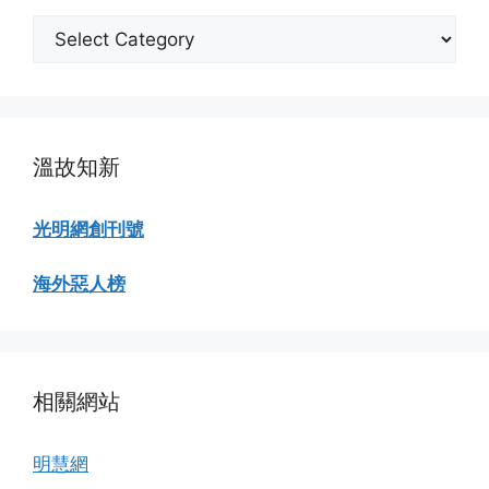
分
類
瀏
覽
溫故知新
光明網創刊號
海外惡人榜
相關網站
明慧網