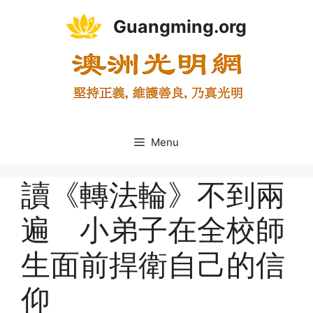
Skip
Guangming.org
to
content
Menu
讀《轉法輪》不到兩
遍 小弟子在全校師
生面前捍衛自己的信
仰