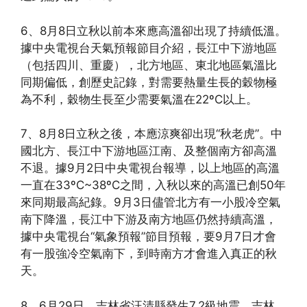
6、8月8日立秋以前本來應高溫卻出現了持續低溫。
據中央電視台天氣預報節目介紹，長江中下游地區
（包括四川、重慶），北方地區、東北地區氣溫比
同期偏低，創歷史記錄，對需要熱量生長的穀物極
為不利，穀物生長至少需要氣溫在22ºC以上。
7、8月8日立秋之後，本應涼爽卻出現“秋老虎”。中
國北方、長江中下游地區江南、及整個南方卻高溫
不退。據9月2日中央電視台報導，以上地區的高溫
一直在33ºC~38ºC之間，入秋以來的高溫已創50年
來同期最高紀錄。9月3日儘管北方有一小股冷空氣
南下降溫，長江中下游及南方地區仍然持續高溫，
據中央電視台“氣象預報”節目預報，要9月7日才會
有一股強冷空氣南下，到時南方才會進入真正的秋
天。
8、6月29日，吉林省汪清縣發生7.2級地震，吉林、