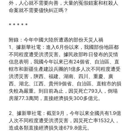
外，人心就不需要向善，大量的冤假錯案和枉殺人
命案就不需要儘快糾正嗎？
* * * * *
附錄：今年中國大陸所遭遇的部份天災人禍
1、據新華社電：進入6月份以來，我國部份地區都
不同程度遭受洪澇災害。據民政部昨日發布的災情
信息表明，我國今年以來已有24個省、自治區、直
轄市和新疆生產建設兵團的1億多人次不同程度遭受
洪澇災害，陝西、福建、湖南、四川、重慶、廣
西、湖北、江西、貴州9個省、自治區、直轄市的損
失較為嚴重。到目前為止，因災死亡793人，倒塌
房屋77.3萬間，直接經濟損失300多億元。
2、據新華社電：截至9月，今年以來全國共有1.9億
人次不同程度遭受洪澇災害，因災死亡率1532人，
造成各類直接經濟損失達679.8億元。