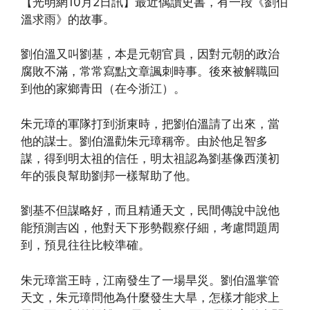
【光明網10月2日訊】最近偶讀史書，有一段《劉伯
溫求雨》的故事。
劉伯溫又叫劉基，本是元朝官員，因對元朝的政治
腐敗不滿，常常寫點文章諷刺時事。後來被解職回
到他的家鄉青田（在今浙江）。
朱元璋的軍隊打到浙東時，把劉伯溫請了出來，當
他的謀士。劉伯溫勸朱元璋稱帝。由於他足智多
謀，得到明太祖的信任，明太祖認為劉基像西漢初
年的張良幫助劉邦一樣幫助了他。
劉基不但謀略好，而且精通天文，民間傳說中說他
能預測吉凶，他對天下形勢觀察仔細，考慮問題周
到，預見往往比較準確。
朱元璋當王時，江南發生了一場旱災。劉伯溫掌管
天文，朱元璋問他為什麼發生大旱，怎樣才能求上