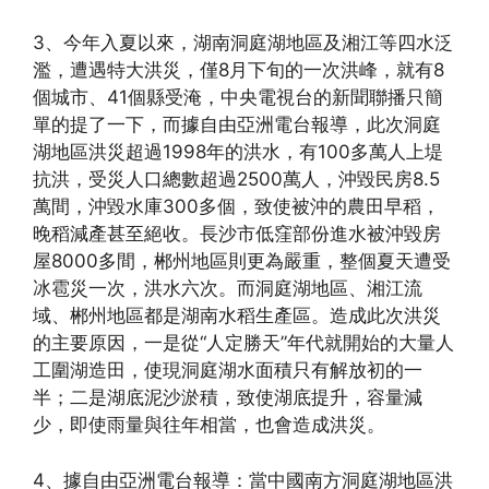
3、今年入夏以來，湖南洞庭湖地區及湘江等四水泛
濫，遭遇特大洪災，僅8月下旬的一次洪峰，就有8
個城市、41個縣受淹，中央電視台的新聞聯播只簡
單的提了一下，而據自由亞洲電台報導，此次洞庭
湖地區洪災超過1998年的洪水，有100多萬人上堤
抗洪，受災人口總數超過2500萬人，沖毀民房8.5
萬間，沖毀水庫300多個，致使被沖的農田早稻，
晚稻減產甚至絕收。長沙市低窪部份進水被沖毀房
屋8000多間，郴州地區則更為嚴重，整個夏天遭受
冰雹災一次，洪水六次。而洞庭湖地區、湘江流
域、郴州地區都是湖南水稻生產區。造成此次洪災
的主要原因，一是從“人定勝天”年代就開始的大量人
工圍湖造田，使現洞庭湖水面積只有解放初的一
半；二是湖底泥沙淤積，致使湖底提升，容量減
少，即使雨量與往年相當，也會造成洪災。
4、據自由亞洲電台報導：當中國南方洞庭湖地區洪