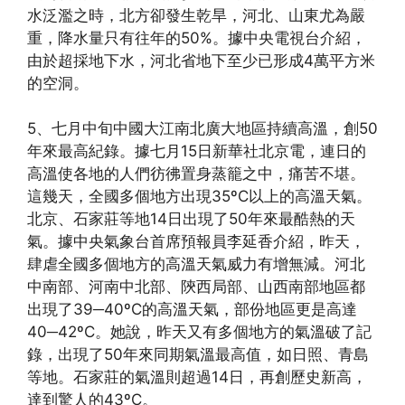
水泛濫之時，北方卻發生乾旱，河北、山東尤為嚴
重，降水量只有往年的50%。據中央電視台介紹，
由於超採地下水，河北省地下至少已形成4萬平方米
的空洞。
5、七月中旬中國大江南北廣大地區持續高溫，創50
年來最高紀錄。據七月15日新華社北京電，連日的
高溫使各地的人們彷彿置身蒸籠之中，痛苦不堪。
這幾天，全國多個地方出現35ºC以上的高溫天氣。
北京、石家莊等地14日出現了50年來最酷熱的天
氣。據中央氣象台首席預報員李延香介紹，昨天，
肆虐全國多個地方的高溫天氣威力有增無減。河北
中南部、河南中北部、陝西局部、山西南部地區都
出現了39─40ºC的高溫天氣，部份地區更是高達
40─42ºC。她說，昨天又有多個地方的氣溫破了記
錄，出現了50年來同期氣溫最高值，如日照、青島
等地。石家莊的氣溫則超過14日，再創歷史新高，
達到驚人的43ºC。