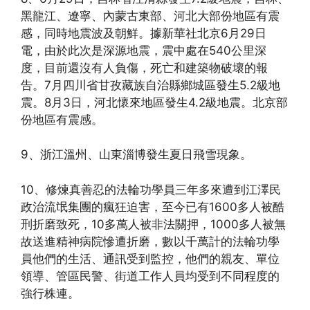
黑龍江、遼寧、內蒙古東部、河北大部份地區有震
感，同時地震波及朝鮮。據新華社北京6月29日
電，由於此次是深源地震，震中處在540公里深
度，目前還沒有人負傷，死亡和建築物破壞的報
告。7月四川省甘孜藏族自治縣鄉城區發生5.2級地
震。8月3日，河北懷來地區發生4.2級地震。北京部
份地區有震感。
9、浙江溫州、山東淄博發生夏日飛雪現象。
10、修煉真善忍的法輪功學員三年多來遭到江澤民
政治流氓集團的瘋狂迫害，至今已有1600多人被酷
刑折磨致死，10多萬人被非法關押，1000多人被無
故送進精神病院慘遭折磨，數以千萬計的法輪功學
員他們的生活、通訊受到監控，他們的親友、單位
領導、管區民警、街道工作人員均受到不同程度的
強行株連。