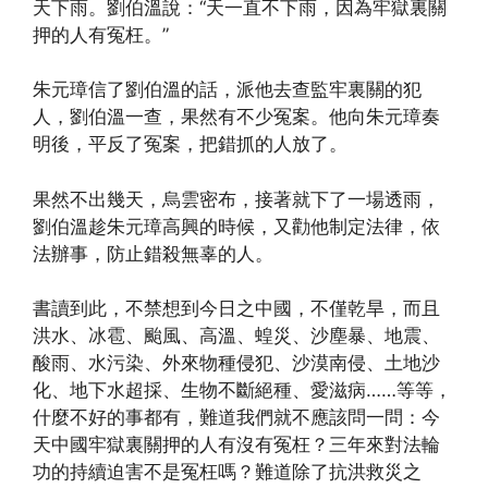
天下雨。劉伯溫說：“天一直不下雨，因為牢獄裏關
押的人有冤枉。”
朱元璋信了劉伯溫的話，派他去查監牢裏關的犯
人，劉伯溫一查，果然有不少冤案。他向朱元璋奏
明後，平反了冤案，把錯抓的人放了。
果然不出幾天，烏雲密布，接著就下了一場透雨，
劉伯溫趁朱元璋高興的時候，又勸他制定法律，依
法辦事，防止錯殺無辜的人。
書讀到此，不禁想到今日之中國，不僅乾旱，而且
洪水、冰雹、颱風、高溫、蝗災、沙塵暴、地震、
酸雨、水污染、外來物種侵犯、沙漠南侵、土地沙
化、地下水超採、生物不斷絕種、愛滋病……等等，
什麼不好的事都有，難道我們就不應該問一問：今
天中國牢獄裏關押的人有沒有冤枉？三年來對法輪
功的持續迫害不是冤枉嗎？難道除了抗洪救災之