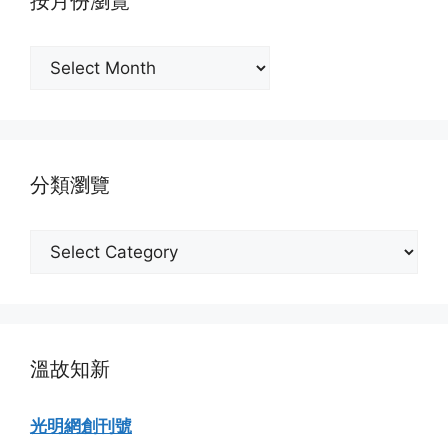
按月份瀏覽
按
月
份
瀏
覽
分類瀏覽
分
類
瀏
覽
溫故知新
光明網創刊號