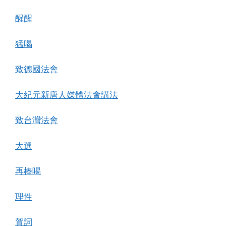
醒醒
猛喝
致德國法會
大紀元新唐人媒體法會講法
致台灣法會
大選
再棒喝
理性
賀詞