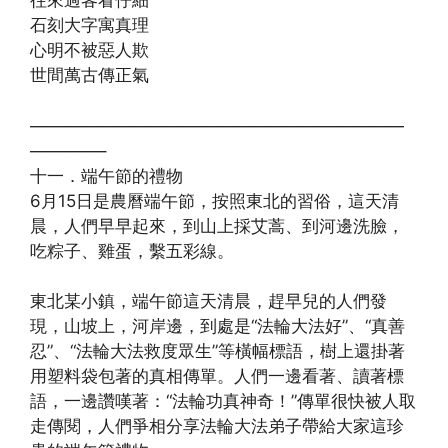
往來過客看仔細
石刻大字寓真理
心明不被惡人欺
世間萬古傳正氣
——————————————————————
————–
十一．端午節的禮物
6月15日是農曆端午節，按照東北的習俗，這天清
晨，人們早早起來，到山上採艾蒿、到河邊洗臉，
吃粽子、雞蛋，繫五彩線。
東北某小鎮，端午節這天清晨，趕早兒的人們發
現，山坡上，河岸邊，到處是“法輪大法好”、“真善
忍”、“法輪大法救度眾生”等橫幅標語，樹上還掛著
用塑料袋包著的真相傳單。人們一邊看著、讀著標
語，一邊讚嘆著：“法輪功真神奇！”傳單很快被人取
走傳閱，人們爭相分享法輪大法弟子帶給大家這珍