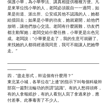
保護小華，為小華學法、講真相提供種種方便。凡
是來單位找小華的人，老闆必須親自一一過問，如
果是街道、派出所、公安或其他不認識的人，她都
給擋回去；如果是小華的功友，她就避開，給他們
放哨，讓他們放心交流。老闆有什麼困難，功友們
都主動幫她；老闆交給什麼任務，小華更是出色完
成。老闆說：“小華要是走了，我的生意可就砸了。
來找她的人都得經過我同意，我可不能讓人把她帶
走。”
——————————————————————
————–
四．“盡走形式，幹這個有什麼用？”
東北某小城，各單位在“上邊”的指示下叫每個科級幹
部寫一篇對法輪功的所謂“認識”。有的人愁得頭疼，
有的人拿報紙抄，有的人看別人寫了拿過來抄，應
付差事。此事毒害了不少人。