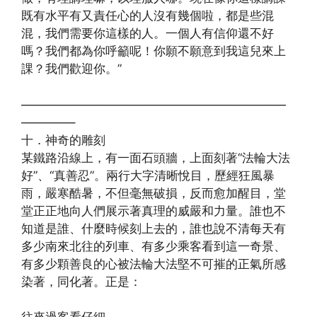
既有水平有又責任心的人沒有幾個啦，都是些混
混，我們需要你這樣的人。一個人有信仰還不好
嗎？我們都為你呼籲呢！你願不願意到我這兒來上
課？我們歡迎你。”
——————————————————————
————–
十．神奇的雕刻
某鐵路沿線上，有一面石頭牆，上面刻著“法輪大法
好”、“真善忍”。兩行大字清晰悅目，歷經狂風暴
雨，嚴寒酷暑，不但毫無破損，反而愈加醒目，堂
堂正正地向人們展示著真理的威嚴和力量。誰也不
知道是誰、什麼時候刻上去的，誰也說不清每天有
多少南來北往的列車、有多少乘客看到這一奇景、
有多少顆善良的心被法輪大法堅不可摧的正氣所感
染著，同化著。正是：