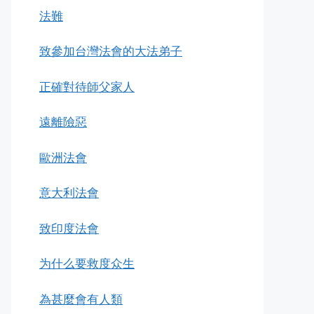
法難
致參加台灣法會的大法弟子
正確對待師父家人
遠離險惡
歐洲法會
意大利法會
致印度法會
为什么要救度众生
為甚麼會有人類