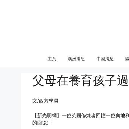
Skip
to
content
主頁
澳洲消息
中國消息
父母在養育孩子過
文/西方學員
【新光明網】一位英國修煉者回憶一位奧地利
的回憶)：