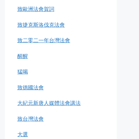
致歐洲法會賀詞
致捷克斯洛伐克法會
致二零二一年台灣法會
醒醒
猛喝
致德國法會
大紀元新唐人媒體法會講法
致台灣法會
大選