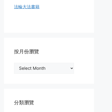
法輪大法書籍
按月份瀏覽
按
月
份
瀏
覽
分類瀏覽