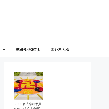
澳洲各地煉功點
海外惡人榜
6,300名法輪功學員
在台北組成法輪標誌