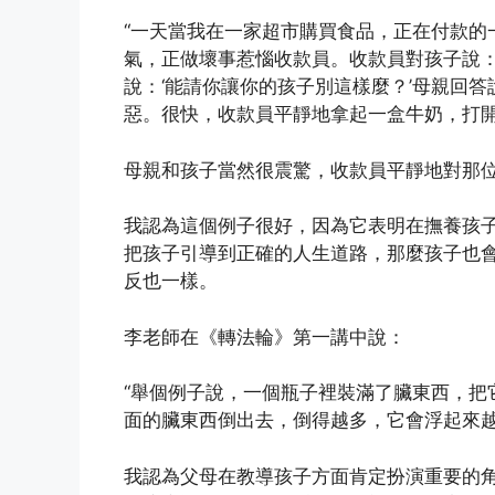
“一天當我在一家超市購買食品，正在付款的
氣，正做壞事惹惱收款員。收款員對孩子說：
說：‘能請你讓你的孩子別這樣麼？’母親回答
惡。很快，收款員平靜地拿起一盒牛奶，打
母親和孩子當然很震驚，收款員平靜地對那位女
我認為這個例子很好，因為它表明在撫養孩
把孩子引導到正確的人生道路，那麼孩子也
反也一樣。
李老師在《轉法輪》第一講中說：
“舉個例子說，一個瓶子裡裝滿了臟東西，把
面的臟東西倒出去，倒得越多，它會浮起來越
我認為父母在教導孩子方面肯定扮演重要的