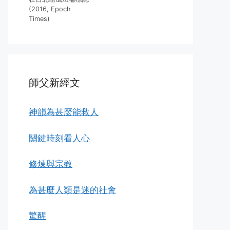
(2016, Epoch
Times)
師父新經文
神韻為甚麼能救人
關鍵時刻看人心
修煉與宗教
為甚麼人類是迷的社會
驚醒