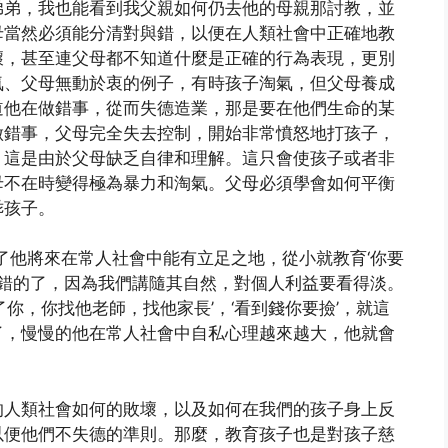
弟弟，我也能看到我父親如何仍去他的母親那討教，並
母當然必須能分清對與錯，以便在人類社會中正確地教
壞，甚至連父母都不知道什麼是正確的行為表現，更別
氣、父母無動於衷的例子，有時孩子淘氣，但父母養成
道他在做錯事，從而失德造業，那是要在他們生命的某
做錯事，父母完全失去控制，開始非常憤怒地打孩子，
。這是由於父母缺乏自律和理解。這只會使孩子或者非
母不在時變得極為暴力和淘氣。父母必須學會如何平衡
乖孩子。
了他將來在常人社會中能有立足之地，從小就教育‘你要
經是錯的了，因為我們講隨其自然，對個人利益要看得淡。
你，你找他老師，找他家長’，‘看到錢你要撿’，就這
了，慢慢的他在常人社會中自私心理越來越大，他就會
的人類社會如何的敗壞，以及如何在我們的孩子身上反
以便他們不失德的準則。那麼，教育孩子也是對孩子慈