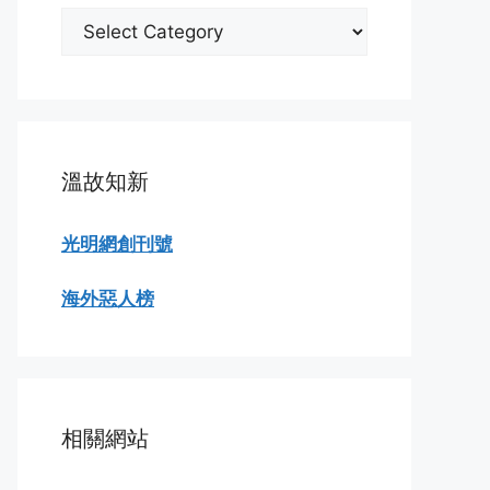
分
類
瀏
覽
溫故知新
光明網創刊號
海外惡人榜
相關網站