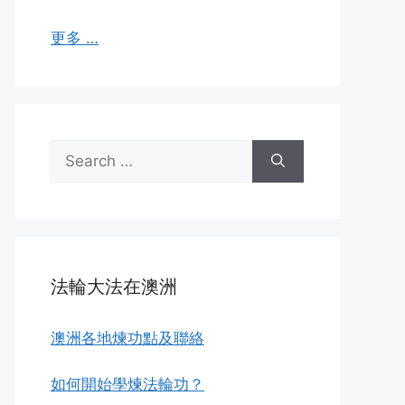
更多 …
Search
for:
法輪大法在澳洲
澳洲各地煉功點及聯絡
如何開始學煉法輪功？