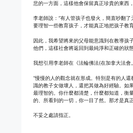
悲的一方面，這樣他會保留真正珍貴的東西
李老師說：“有人管孩子也發火，簡直吵翻了
要理智一些教育孩子，才能真正地把孩子教育好
因此，我希望將來的父母能意識到在教導孩子
他們，這樣社會將返回到最純淨和正確的狀
我想引用李老師在《法輪佛法(在加拿大法會
“慢慢的人的觀念就在形成。特別是有的人還
識的教子女做壞人，還把其做為好經驗。如
最理智的。你什麼都清楚，什麼都知道，衡
的、所看到的一切，你一目了然。那才是真正
不妥之處請指正。
(http://www.xinguangming.org)