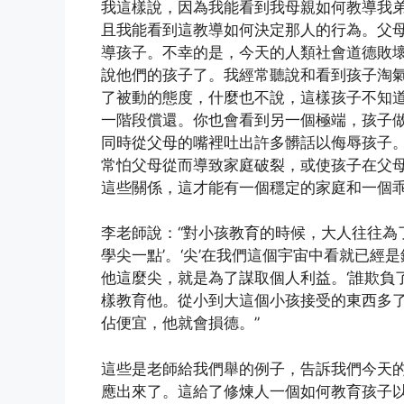
我這樣說，因為我能看到我母親如何教導我
且我能看到這教導如何決定那人的行為。父
導孩子。不幸的是，今天的人類社會道德敗
說他們的孩子了。我經常聽說和看到孩子淘
了被動的態度，什麼也不說，這樣孩子不知
一階段償還。你也會看到另一個極端，孩子
同時從父母的嘴裡吐出許多髒話以侮辱孩子
常怕父母從而導致家庭破裂，或使孩子在父
這些關係，這才能有一個穩定的家庭和一個
李老師說：“對小孩教育的時候，大人往往為
學尖一點’。‘尖’在我們這個宇宙中看就已
他這麼尖，就是為了謀取個人利益。‘誰欺負了
樣教育他。從小到大這個小孩接受的東西多
佔便宜，他就會損德。”
這些是老師給我們舉的例子，告訴我們今天
應出來了。這給了修煉人一個如何教育孩子