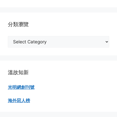
份
瀏
覽
分類瀏覽
分
類
瀏
覽
溫故知新
光明網創刊號
海外惡人榜