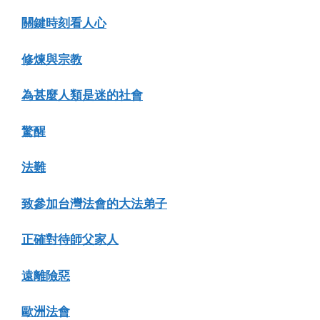
關鍵時刻看人心
修煉與宗教
為甚麼人類是迷的社會
驚醒
法難
致參加台灣法會的大法弟子
正確對待師父家人
遠離險惡
歐洲法會