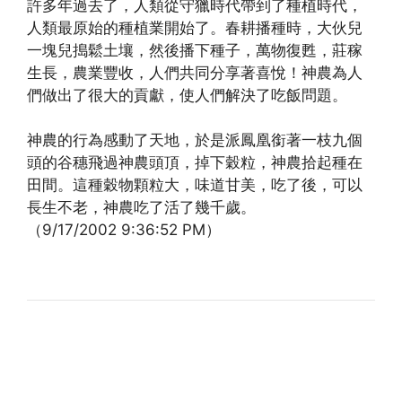
許多年過去了，人類從守獵時代帶到了種植時代，
人類最原始的種植業開始了。春耕播種時，大伙兒
一塊兒搗鬆土壤，然後播下種子，萬物復甦，莊稼
生長，農業豐收，人們共同分享著喜悅！神農為人
們做出了很大的貢獻，使人們解決了吃飯問題。
神農的行為感動了天地，於是派鳳凰銜著一枝九個
頭的谷穗飛過神農頭頂，掉下穀粒，神農拾起種在
田間。這種穀物顆粒大，味道甘美，吃了後，可以
長生不老，神農吃了活了幾千歲。
（9/17/2002 9:36:52 PM）
(http://www.xinguangming.org)