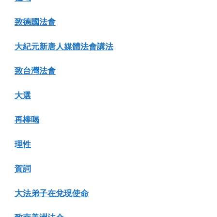
致德國法會
大紀元新唐人媒體法會講法
致台灣法會
大選
再棒喝
理性
賀詞
大法弟子在兌現使命