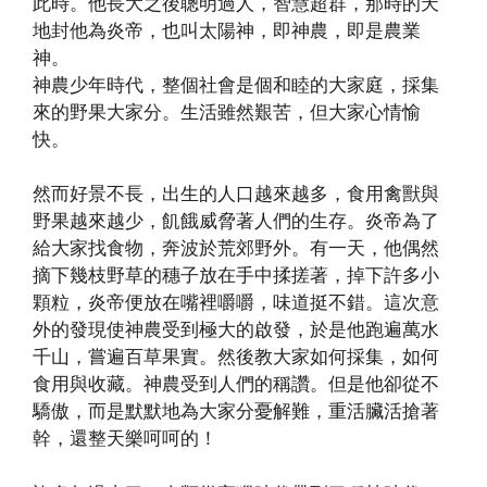
此時。他長大之後聰明過人，智慧超群，那時的天
地封他為炎帝，也叫太陽神，即神農，即是農業
神。
神農少年時代，整個社會是個和睦的大家庭，採集
來的野果大家分。生活雖然艱苦，但大家心情愉
快。
然而好景不長，出生的人口越來越多，食用禽獸與
野果越來越少，飢餓威脅著人們的生存。炎帝為了
給大家找食物，奔波於荒郊野外。有一天，他偶然
摘下幾枝野草的穗子放在手中揉搓著，掉下許多小
顆粒，炎帝便放在嘴裡嚼嚼，味道挺不錯。這次意
外的發現使神農受到極大的啟發，於是他跑遍萬水
千山，嘗遍百草果實。然後教大家如何採集，如何
食用與收藏。神農受到人們的稱讚。但是他卻從不
驕傲，而是默默地為大家分憂解難，重活臟活搶著
幹，還整天樂呵呵的！