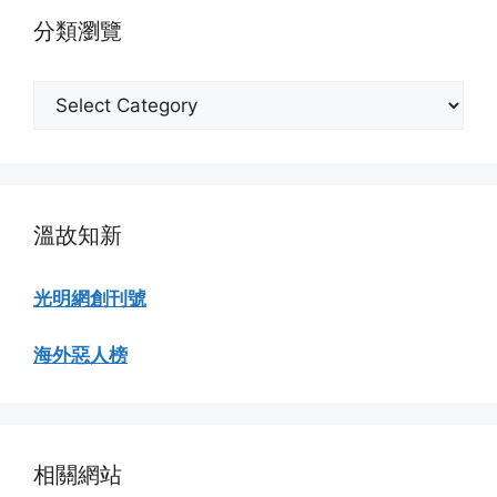
覽
分類瀏覽
分
類
瀏
覽
溫故知新
光明網創刊號
海外惡人榜
相關網站