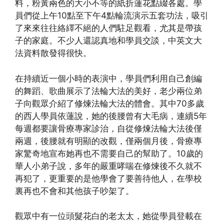
料，粉黃兩色的大小不等的紙折蓮花點綴各處。學
員們從上午10點至下午4點輪流演示五套功法，吸引
了來來往往絡繹不絕的人們駐足觀看，尤其是帶孩
子的家庭。不少人還認真地和學員交談，中英文大
法資料散發得很快。
在持續近一個小時的表演中，學員們利用自己創編
的舞蹈、歌曲展示了法輪大法的美好，老少兩位弟
子向觀眾介紹了修煉法輪大法的體會。其中70多歲
的西人學員依蓮說，她的後腰曾有大毛病，連續5年
每週都要讓骨療專家診治，自從修煉法輪大法後僅
兩週，後腰就有明顯的改觀，僅兩個月後，骨療專
家驚奇地宣布她再也不需要自己的幫助了。10歲的
華人小弟子說，多年的嚴重哮喘在修煉後不久就不
再犯了，更重要的是他學會了要善待他人，在學校
裏再也不會和其他孩子吵架了。
觀眾中有一位頭髮花白的老太太，她從學員登載在