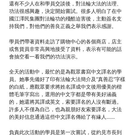
還有不少人在和學員交談後，對法輪大法的法理、
功法很感興趣，決定開始嘗試。很多人明白了在中
國江澤民集團對法輪功的殘酷迫害後，主動簽名支
持我們，對他們的善良正義之舉我們表示感謝。
學員們帶著資料走訪了購物中心的各個商店，店主
或售貨員非常高興地接受了資料，表示有可能的話
會抽空看一看我們的功法演示。
全天的活動中，最忙的是為觀眾書寫中文譯名的學
員。她事先備好了印有法輪大法簡介及“真善忍”字樣
的白紙，應觀眾要求將姓名譯成中文後用優美的楷
體毛筆字寫出，選用的中文字都是帶有美好涵義
的，她還將其譯成英文，索要譯名的人沒有斷過。
許多人不僅為自己，也為親朋好友索要譯名，大法
的美好信息通過這些中文譯名傳給了有緣人……
負責此次活動的學員是第一次嘗試，從約見市長到