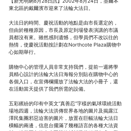
【新光明網8月28日訊】2002年8月24日，墨爾本
東北區的戴爾濱市迎來了法輪大法日。
大法日的時間、慶祝活動的地點是由市長選定的，
但由於種種原因，市長及原定到場發表演講的市議
員都沒有來。雖然感到遺憾，但學員們不改以往的
熱情，使慶祝活動按計劃在Northcote Plaza購物中
心如期舉行。
購物中心的管理人員非常支持我們，提前一週將學
員精心設計的法輪大法日海報分別貼在購物中心的
各個入口，在宣傳欄擺放了法輪大法的小冊子，還
在活動當天提供了我們所需的設備。
五彩繽紛的印有中英文“真善忍”字樣的氣球環繞活動
場地四週，法輪大法洪傳世界各地的圖片及揭露江
澤民集團邪惡迫害的圖片，放置在巨幅法輪大法日
橫幅的兩邊，信息台擺滿了幾種語言的各種大法資