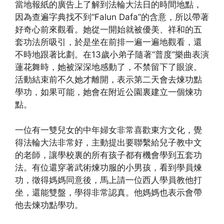
當地報紙的廣告上了解到法輪大法日的時間地點，
因為查遍字典找不到“Falun Dafa”的含意，所以帶著
好奇心前來觀看。她從一開始就被優美、祥和的五
套功法所吸引，於是坐在前排一遍一遍地觀看，還
不時地跟著比劃。在13歲小弟子隨著“普度”樂曲表演
蓮花舞時，她被深深地感動了，不禁留下了眼淚。
活動結束前不久她才離開，表示第二天會去煉功點
學功，如果可能，她會在附近公園裏建立一個煉功
點。
一位有一雙兒女的中年婦女非常喜歡東方文化，覺
得法輪大法非常好，主動提出要聯繫給兒子教中文
的老師，讓學校裏的所有孩子都有機會學到五套功
法。有位還穿著武術煉功服的小男孩，看到學員煉
功，徵得媽媽同意後，馬上請一位西人學員教他打
坐，還能雙盤，學得非常認真。他媽媽也表示會帶
他去煉功點學功。