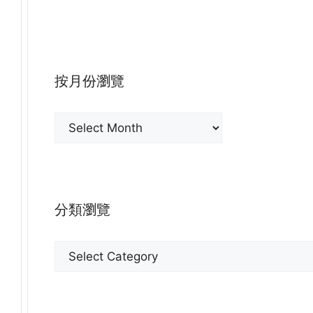
按月份瀏覽
按
月
份
瀏
覽
分類瀏覽
分
類
瀏
覽