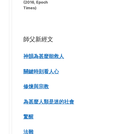
(2016, Epoch
Times)
師父新經文
神韻為甚麼能救人
關鍵時刻看人心
修煉與宗教
為甚麼人類是迷的社會
驚醒
法難