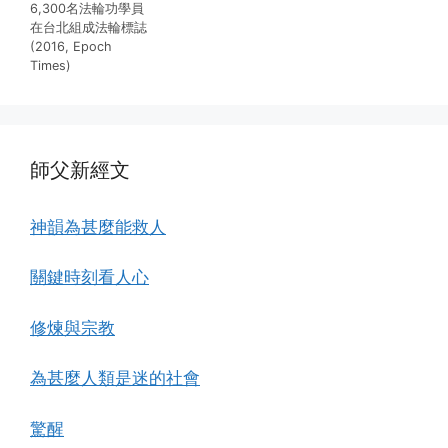
6,300名法輪功學員
在台北組成法輪標誌
(2016, Epoch
Times)
師父新經文
神韻為甚麼能救人
關鍵時刻看人心
修煉與宗教
為甚麼人類是迷的社會
驚醒