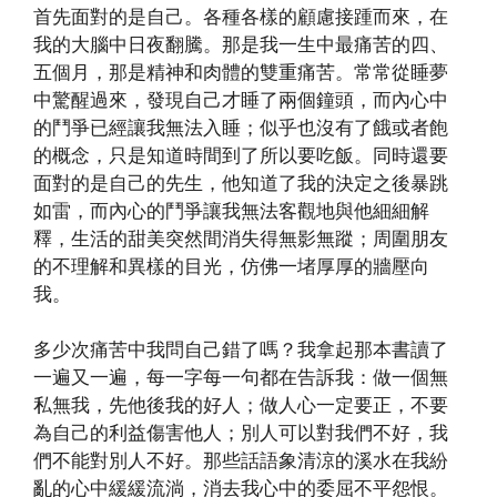
首先面對的是自己。各種各樣的顧慮接踵而來，在
我的大腦中日夜翻騰。那是我一生中最痛苦的四、
五個月，那是精神和肉體的雙重痛苦。常常從睡夢
中驚醒過來，發現自己才睡了兩個鐘頭，而內心中
的鬥爭已經讓我無法入睡；似乎也沒有了餓或者飽
的概念，只是知道時間到了所以要吃飯。同時還要
面對的是自己的先生，他知道了我的決定之後暴跳
如雷，而內心的鬥爭讓我無法客觀地與他細細解
釋，生活的甜美突然間消失得無影無蹤；周圍朋友
的不理解和異樣的目光，仿佛一堵厚厚的牆壓向
我。
多少次痛苦中我問自己錯了嗎？我拿起那本書讀了
一遍又一遍，每一字每一句都在告訴我：做一個無
私無我，先他後我的好人；做人心一定要正，不要
為自己的利益傷害他人；別人可以對我們不好，我
們不能對別人不好。那些話語象清涼的溪水在我紛
亂的心中緩緩流淌，消去我心中的委屈不平怨恨。