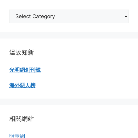
分
類
瀏
覽
溫故知新
光明網創刊號
海外惡人榜
相關網站
明慧網