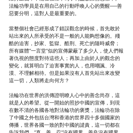
法輪功學員是在用自己的行動呼喚人心的覺醒──善
惡要分明，這對人是最重要的。
當整個社會已經形成了錯誤觀念的時候，首先敢於
站出來的人所承受的不是一般的人能夠想像的。殘
酷的迫害，抄家、監獄、酷刑、死亡的隨時威脅；
所有媒體“一言堂”似的宣傳蒙蔽了多少人，使人們報
著仇視的態度對待這些人；再加上由於人的觀念的
變化，就算明白了迫害事實的人，也用嘲諷、冷
漠、不理解相待。但是如果沒有人首先站出來改變
這一切，人類將走向何方？
法輪功在世界的洪傳證明瞭人心中的善念尚存，這
就是人的希望。從一開始的照抄中國的宣傳，到現
在數不清的各國各地對法輪功的褒獎，法輪功在除
了中國之外包括台灣和香港的世界四十多個國家的
傳播，世界各國一致的對中國的譴責，這一切都在
告訴我們，“真、善、忍”沒有國界，善良沒有國界。