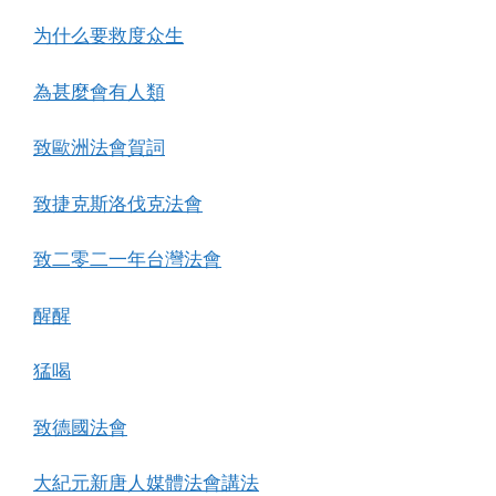
为什么要救度众生
為甚麼會有人類
致歐洲法會賀詞
致捷克斯洛伐克法會
致二零二一年台灣法會
醒醒
猛喝
致德國法會
大紀元新唐人媒體法會講法