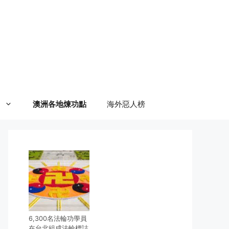
澳洲各地煉功點
海外惡人榜
6,300名法輪功學員
在台北組成法輪標誌