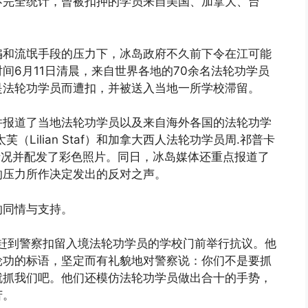
不完全统计，曾被扣押的学员来自美国、加拿大、台
骗和流氓手段的压力下，冰岛政府不久前下令在江可能
间6月11日清晨，来自世界各地的70余名法轮功学员
是法轮功学员而遭扣，并被送入当地一所学校滞留。
并报道了当地法轮功学员以及来自海外各国的法轮功学
Lilian Staf）和加拿大西人法轮功学员周.祁普卡
见时的情况并配发了彩色照片。同日，冰岛媒体还重点报道了
的压力所作决定发出的反对之声。
的同情与支持。
驱车赶到警察扣留入境法轮功学员的学校门前举行抗议。他
轮功的标语，坚定而有礼貌地对警察说：你们不是要抓
就抓我们吧。他们还模仿法轮功学员做出合十的手势，
苦。