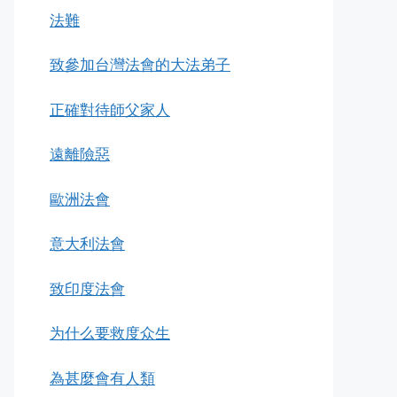
法難
致參加台灣法會的大法弟子
正確對待師父家人
遠離險惡
歐洲法會
意大利法會
致印度法會
为什么要救度众生
為甚麼會有人類