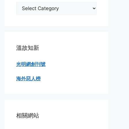
分
類
瀏
覽
溫故知新
光明網創刊號
海外惡人榜
相關網站