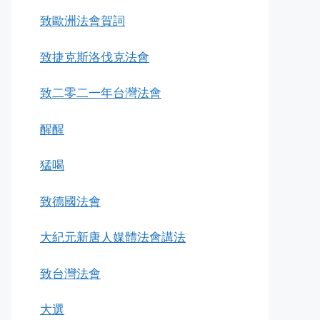
致歐洲法會賀詞
致捷克斯洛伐克法會
致二零二一年台灣法會
醒醒
猛喝
致德國法會
大紀元新唐人媒體法會講法
致台灣法會
大選