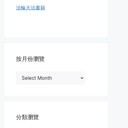
法輪大法書籍
按月份瀏覽
按
月
份
瀏
覽
分類瀏覽