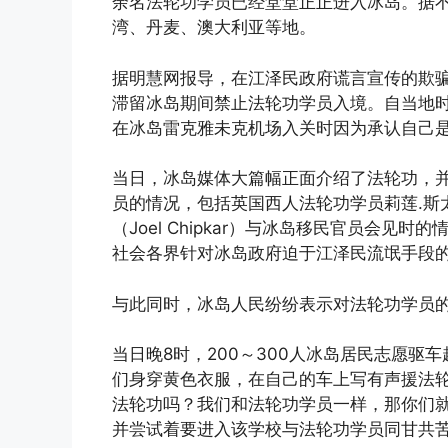
余名法轮功学员已经堂堂正正进入冰岛。据
湾、丹麦、澳大利亚等地。
据明慧网报导，在江泽民政府谎言宣传的欺
滞留冰岛期间禁止法轮功学员入境。自当地时
在冰岛雷克雅未克机场入关时因为承认自己
当日，冰岛媒体大篇幅正面介绍了法轮功，
员的情况，包括英国西人法轮功学员莉莲.斯太芙（
（Joel Chipkar）与冰岛移民官员会
社会各界针对冰岛政府迫于江泽民流氓手段
与此同时，冰岛人民纷纷表示对法轮功学员
当日晚8时，200～300人冰岛居民志愿
们身穿黄色衣服，在自己的车上写有声援法
法轮功吗？我们和法轮功学员一样，那你们
并尝试着要进入该学校与法轮功学员同甘共