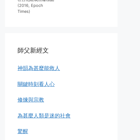
(2016, Epoch
Times)
師父新經文
神韻為甚麼能救人
關鍵時刻看人心
修煉與宗教
為甚麼人類是迷的社會
驚醒